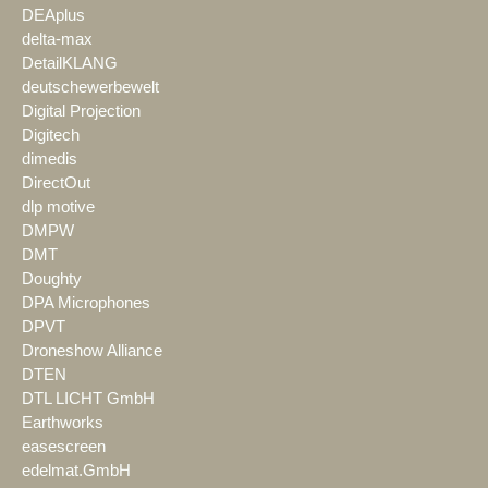
DEAplus
delta-max
DetailKLANG
deutschewerbewelt
Digital Projection
Digitech
dimedis
DirectOut
dlp motive
DMPW
DMT
Doughty
DPA Microphones
DPVT
Droneshow Alliance
DTEN
DTL LICHT GmbH
Earthworks
easescreen
edelmat.GmbH