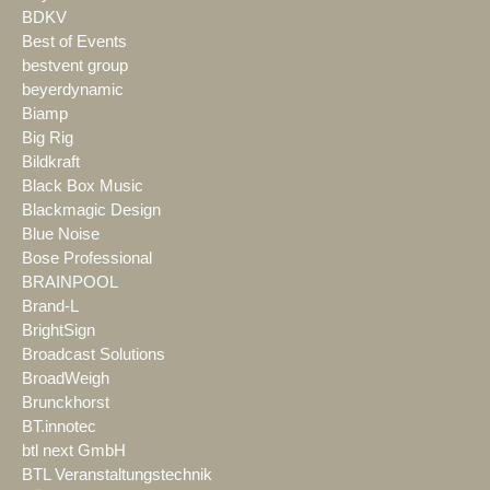
BDKV
Best of Events
bestvent group
beyerdynamic
Biamp
Big Rig
Bildkraft
Black Box Music
Blackmagic Design
Blue Noise
Bose Professional
BRAINPOOL
Brand-L
BrightSign
Broadcast Solutions
BroadWeigh
Brunckhorst
BT.innotec
btl next GmbH
BTL Veranstaltungstechnik