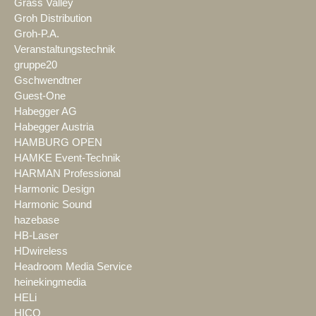
Grass Valley
Groh Distribution
Groh-P.A.
Veranstaltungstechnik
gruppe20
Gschwendtner
Guest-One
Habegger AG
Habegger Austria
HAMBURG OPEN
HAMKE Event-Technik
HARMAN Professional
Harmonic Design
Harmonic Sound
hazebase
HB-Laser
HDwireless
Headroom Media Service
heinekingmedia
HELi
HICO