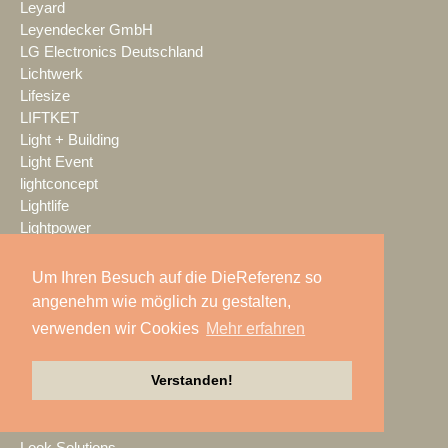
Leyard
Leyendecker GmbH
LG Electronics Deutschland
Lichtwerk
Lifesize
LIFTKET
Light + Building
Light Event
lightconcept
Lightlife
Lightpower
Lightronic
Limelight
Um Ihren Besuch auf die DieReferenz so
LINDY
angenehm wie möglich zu gestalten,
Litepanels
verwenden wir Cookies
Mehr erfahren
livewelt
LK AG
Verstanden!
LMP
LMP Pyrotechnik
LOGIC media solutions