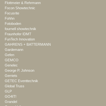
Flottmeier & Rehrmann
Focon Showtechnic
Focusrite
Fohhn
Fotoboden
fournell showtechnik
Fraunhofer IDMT
FunTech Innovation
GAHRENS + BATTERMANN
Gardemann
Gefen
GEMCO
Genelec
George P. Johnson
Gerriets
GETEC Eventtechnik
Global Truss
GLP
GO4IT!
Grandel