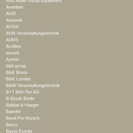
AVE Audio Visual Equipment
Aventem
AVID
Avisonik
AVIXA
AVM Veranstaltungstechnik
AVMS
Avolites
axxent
Ayrton
b&b group
B&K Braun
B&K Lumitec
B&W Veranstaltungstechnik
B+T Bild+Ton AG
B-Musik Berlin
Babbel & Haeger
Baenfer
Band Pro Munich
Barco
Bayer Events