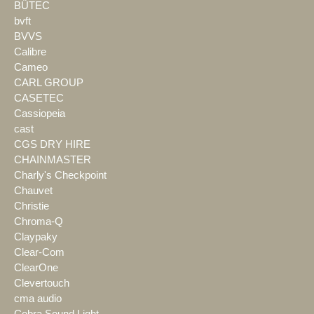
BÜTEC
bvft
BVVS
Calibre
Cameo
CARL GROUP
CASETEC
Cassiopeia
cast
CGS DRY HIRE
CHAINMASTER
Charly's Checkpoint
Chauvet
Christie
Chroma-Q
Claypaky
Clear-Com
ClearOne
Clevertouch
cma audio