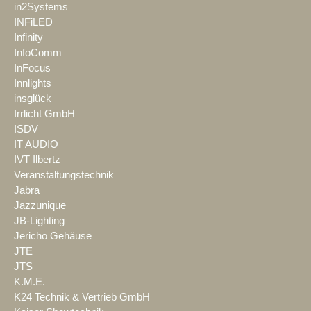
in2Systems
INFiLED
Infinity
InfoComm
InFocus
Innlights
insglück
Irrlicht GmbH
ISDV
IT AUDIO
IVT Ilbertz
Veranstaltungstechnik
Jabra
Jazzunique
JB-Lighting
Jericho Gehäuse
JTE
JTS
K.M.E.
K24 Technik & Vertrieb GmbH