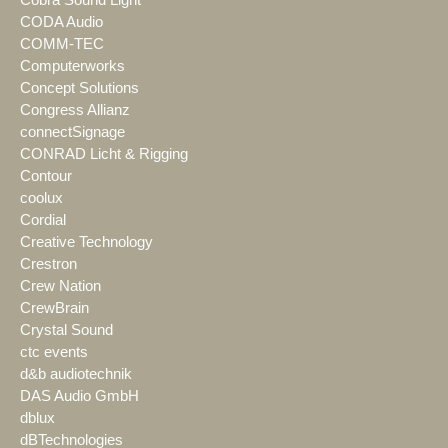
Cobra Sound Light
CODA Audio
COMM-TEC
Computerworks
Concept Solutions
Congress Allianz
connectSignage
CONRAD Licht & Rigging
Contour
coolux
Cordial
Creative Technology
Crestron
Crew Nation
CrewBrain
Crystal Sound
ctc events
d&b audiotechnik
DAS Audio GmbH
dblux
dBTechnologies