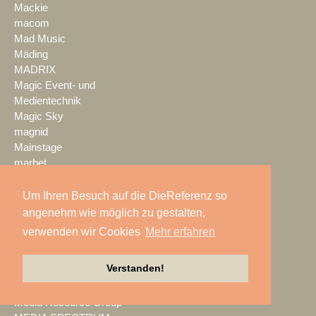
Mackie
macom
Mad Music
Mäding
MADRIX
Magic Event- und
Medientechnik
Magic Sky
magnid
Mainstage
marbet
Markus Zehner
Martin Audio
Um Ihren Besuch auf die DieReferenz so
Martin by HARMAN
angenehm wie möglich zu gestalten,
MAXHUB
verwenden wir Cookies
Mehr erfahren
Maxin10sity
MBN-PROLED
Verstanden!
MDS PAtec
MEDIA IN RES
Media Resource Group