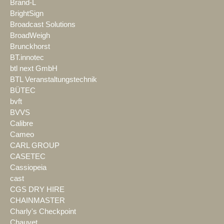
Brand-L
BrightSign
Broadcast Solutions
BroadWeigh
Brunckhorst
BT.innotec
btl next GmbH
BTL Veranstaltungstechnik
BÜTEC
bvft
BVVS
Calibre
Cameo
CARL GROUP
CASETEC
Cassiopeia
cast
CGS DRY HIRE
CHAINMASTER
Charly's Checkpoint
Chauvet