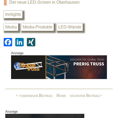
Der neue LED-Screen in Oberhausen
Innlights
Media
Media-Produkte
LED-Wände
F
Li
XI
a
n
N
Anzeige
c
k
G
e
e
b
dI
o
n
o
< vorheriger Beitrag
Home
nächster Beitrag>
k
Anzeige