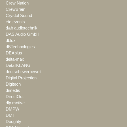
Crew Nation
CrewBrain
Crystal Sound
ctc events
d&b audiotechnik
DAS Audio GmbH
dblux
dBTechnologies
DEAplus
delta-max
DetailKLANG
deutschewerbewelt
Digital Projection
Digitech
dimedis
DirectOut
dlp motive
DMPW
DMT
Doughty