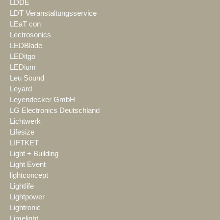
LDDE
LDT Veranstaltungsservice
LEaT con
Lectrosonics
LEDBlade
LEDitgo
LEDium
Leu Sound
Leyard
Leyendecker GmbH
LG Electronics Deutschland
Lichtwerk
Lifesize
LIFTKET
Light + Building
Light Event
lightconcept
Lightlife
Lightpower
Lightronic
Limelight