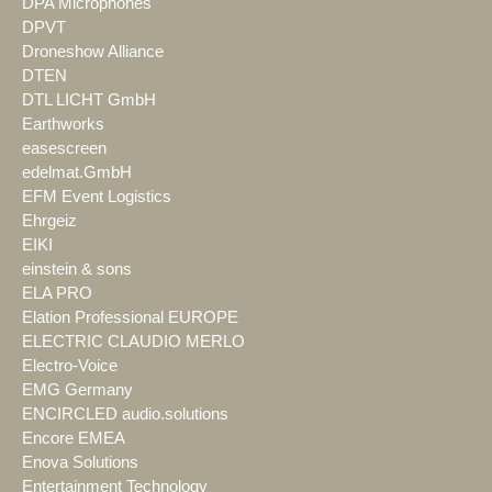
DPA Microphones
DPVT
Droneshow Alliance
DTEN
DTL LICHT GmbH
Earthworks
easescreen
edelmat.GmbH
EFM Event Logistics
Ehrgeiz
EIKI
einstein & sons
ELA PRO
Elation Professional EUROPE
ELECTRIC CLAUDIO MERLO
Electro-Voice
EMG Germany
ENCIRCLED audio.solutions
Encore EMEA
Enova Solutions
Entertainment Technology