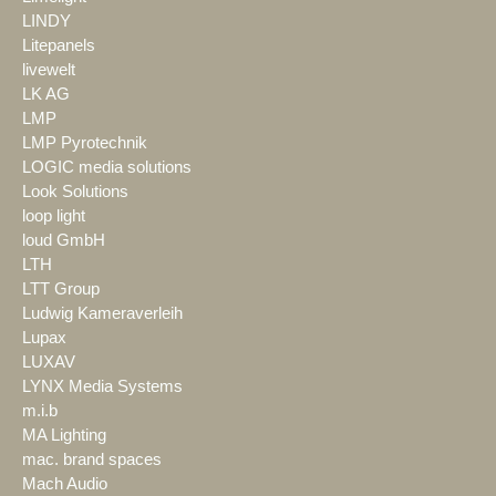
LINDY
Litepanels
livewelt
LK AG
LMP
LMP Pyrotechnik
LOGIC media solutions
Look Solutions
loop light
loud GmbH
LTH
LTT Group
Ludwig Kameraverleih
Lupax
LUXAV
LYNX Media Systems
m.i.b
MA Lighting
mac. brand spaces
Mach Audio