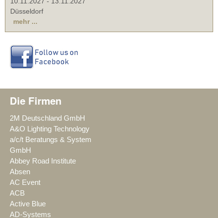
10.11.2027
-
13.11.2027
Düsseldorf
mehr ...
Die Firmen
2M Deutschland GmbH
A&O Lighting Technology
a/c/t Beratungs & System
GmbH
Abbey Road Institute
Absen
AC Event
ACB
Active Blue
AD-Systems