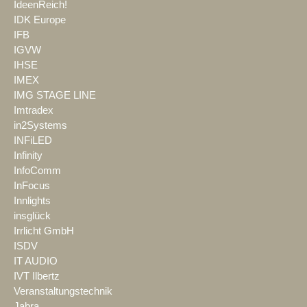
IdeenReich!
IDK Europe
IFB
IGVW
IHSE
IMEX
IMG STAGE LINE
Imtradex
in2Systems
INFiLED
Infinity
InfoComm
InFocus
Innlights
insglück
Irrlicht GmbH
ISDV
IT AUDIO
IVT Ilbertz
Veranstaltungstechnik
Jabra