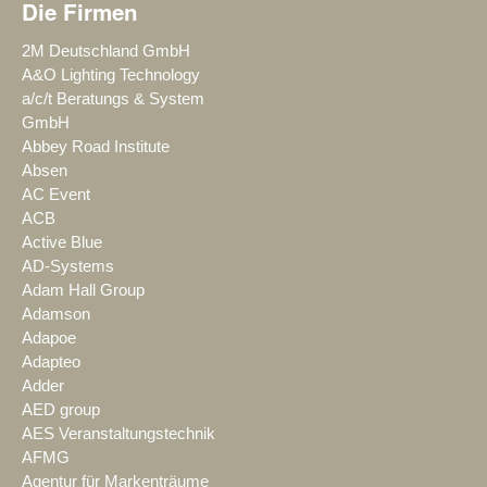
Die Firmen
2M Deutschland GmbH
A&O Lighting Technology
a/c/t Beratungs & System
GmbH
Abbey Road Institute
Absen
AC Event
ACB
Active Blue
AD-Systems
Adam Hall Group
Adamson
Adapoe
Adapteo
Adder
AED group
AES Veranstaltungstechnik
AFMG
Agentur für Markenträume