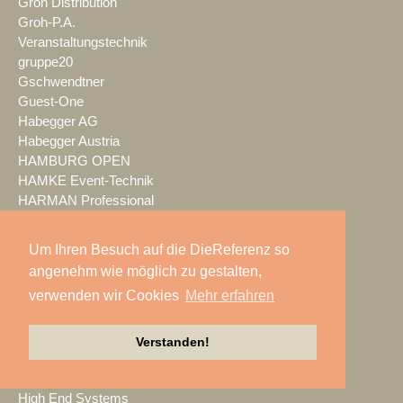
Groh Distribution
Groh-P.A.
Veranstaltungstechnik
gruppe20
Gschwendtner
Guest-One
Habegger AG
Habegger Austria
HAMBURG OPEN
HAMKE Event-Technik
HARMAN Professional
Harmonic Design
Harmonic Sound
Um Ihren Besuch auf die DieReferenz so
hazebase
angenehm wie möglich zu gestalten,
HB-Laser
verwenden wir Cookies
Mehr erfahren
HDwireless
Headroom Media Service
heinekingmedia
Verstanden!
HELi
HICO
High End Systems