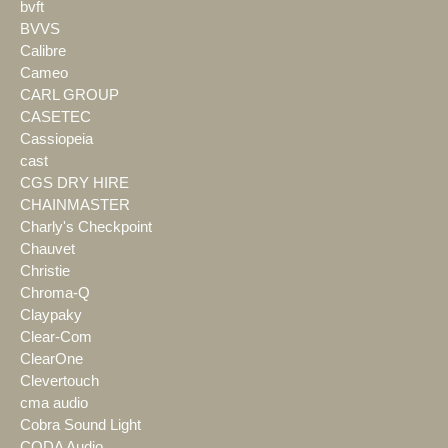
bvft
BVVS
Calibre
Cameo
CARL GROUP
CASETEC
Cassiopeia
cast
CGS DRY HIRE
CHAINMASTER
Charly's Checkpoint
Chauvet
Christie
Chroma-Q
Claypaky
Clear-Com
ClearOne
Clevertouch
cma audio
Cobra Sound Light
CODA Audio