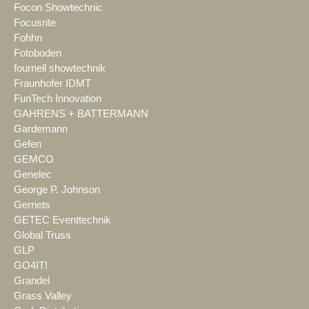
Focon Showtechnic
Focusrite
Fohhn
Fotoboden
fournell showtechnik
Fraunhofer IDMT
FunTech Innovation
GAHRENS + BATTERMANN
Gardemann
Gefen
GEMCO
Genelec
George P. Johnson
Gerriets
GETEC Eventtechnik
Global Truss
GLP
GO4IT!
Grandel
Grass Valley