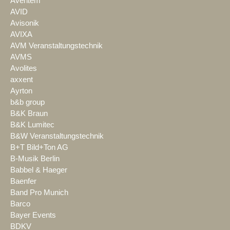
Aventem
AVID
Avisonik
AVIXA
AVM Veranstaltungstechnik
AVMS
Avolites
axxent
Ayrton
b&b group
B&K Braun
B&K Lumitec
B&W Veranstaltungstechnik
B+T Bild+Ton AG
B-Musik Berlin
Babbel & Haeger
Baenfer
Band Pro Munich
Barco
Bayer Events
BDKV