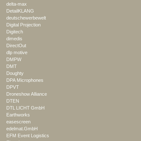
delta-max
DetailKLANG
deutschewerbewelt
Digital Projection
Digitech
dimedis
DirectOut
dlp motive
DMPW
DMT
Doughty
DPA Microphones
DPVT
Droneshow Alliance
DTEN
DTL LICHT GmbH
Earthworks
easescreen
edelmat.GmbH
EFM Event Logistics