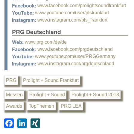
Facebook:
www.facebook.com/prolightsoundfrankfurt
YouTube:
www.youtube.com/user/plsfrankfurt
Instagram:
www.instagram.com/pls_frankfurt
PRG Deutschland
Web:
www.prg.com/de/de
Facebook:
www.facebook.com/prgdeutschland
YouTube:
www.youtube.com/user/PRGGermany
Instagram:
www.instagram.com/prgdeutschland
PRG
Prolight + Sound Frankfurt
Messen
Prolight + Sound
Prolight + Sound 2018
Awards
TopThemen
PRG LEA
F
Li
XI
a
n
N