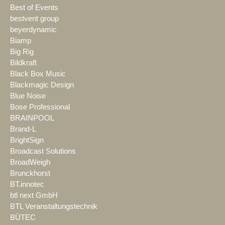
Best of Events
bestvent group
beyerdynamic
Biamp
Big Rig
Bildkraft
Black Box Music
Blackmagic Design
Blue Noise
Bose Professional
BRAINPOOL
Brand-L
BrightSign
Broadcast Solutions
BroadWeigh
Brunckhorst
BT.innotec
btl next GmbH
BTL Veranstaltungstechnik
BÜTEC