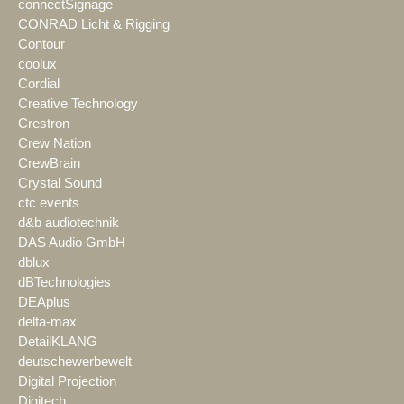
connectSignage
CONRAD Licht & Rigging
Contour
coolux
Cordial
Creative Technology
Crestron
Crew Nation
CrewBrain
Crystal Sound
ctc events
d&b audiotechnik
DAS Audio GmbH
dblux
dBTechnologies
DEAplus
delta-max
DetailKLANG
deutschewerbewelt
Digital Projection
Digitech