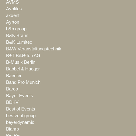
AVMS
Avolites
axxent
Ayrton
b&b group
B&K Braun
B&K Lumitec
B&W Veranstaltungstechnik
B+T Bild+Ton AG
B-Musik Berlin
Babbel & Haeger
Baenfer
Band Pro Munich
Barco
Bayer Events
BDKV
Best of Events
bestvent group
beyerdynamic
Biamp
Big Rig