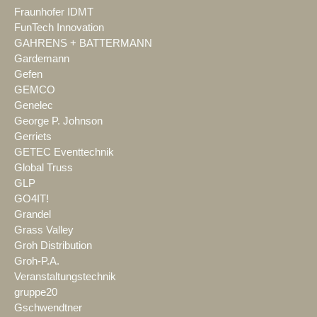
Fraunhofer IDMT
FunTech Innovation
GAHRENS + BATTERMANN
Gardemann
Gefen
GEMCO
Genelec
George P. Johnson
Gerriets
GETEC Eventtechnik
Global Truss
GLP
GO4IT!
Grandel
Grass Valley
Groh Distribution
Groh-P.A.
Veranstaltungstechnik
gruppe20
Gschwendtner