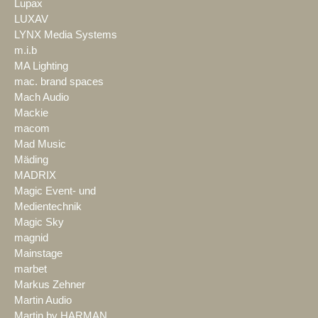
Lupax
LUXAV
LYNX Media Systems
m.i.b
MA Lighting
mac. brand spaces
Mach Audio
Mackie
macom
Mad Music
Mäding
MADRIX
Magic Event- und
Medientechnik
Magic Sky
magnid
Mainstage
marbet
Markus Zehner
Martin Audio
Martin by HARMAN