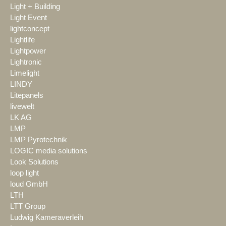
Light + Building
Light Event
lightconcept
Lightlife
Lightpower
Lightronic
Limelight
LINDY
Litepanels
livewelt
LK AG
LMP
LMP Pyrotechnik
LOGIC media solutions
Look Solutions
loop light
loud GmbH
LTH
LTT Group
Ludwig Kameraverleih