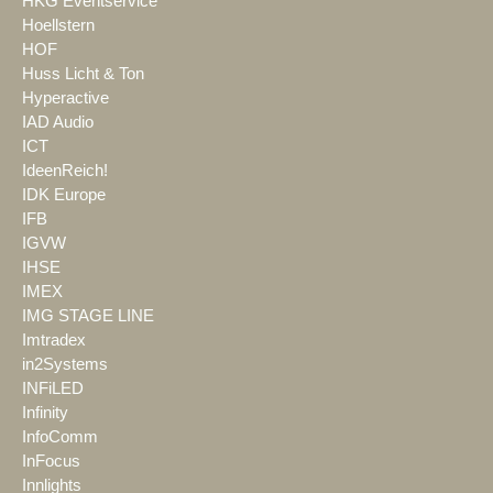
HKG Eventservice
Hoellstern
HOF
Huss Licht & Ton
Hyperactive
IAD Audio
ICT
IdeenReich!
IDK Europe
IFB
IGVW
IHSE
IMEX
IMG STAGE LINE
Imtradex
in2Systems
INFiLED
Infinity
InfoComm
InFocus
Innlights