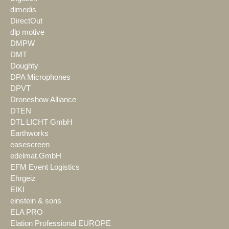
dimedis
DirectOut
dlp motive
DMPW
DMT
Doughty
DPA Microphones
DPVT
Droneshow Alliance
DTEN
DTL LICHT GmbH
Earthworks
easescreen
edelmat.GmbH
EFM Event Logistics
Ehrgeiz
EIKI
einstein & sons
ELA PRO
Elation Professional EUROPE