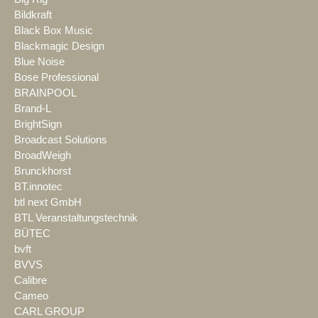
Bildkraft
Black Box Music
Blackmagic Design
Blue Noise
Bose Professional
BRAINPOOL
Brand-L
BrightSign
Broadcast Solutions
BroadWeigh
Brunckhorst
BT.innotec
btl next GmbH
BTL Veranstaltungstechnik
BÜTEC
bvft
BVVS
Calibre
Cameo
CARL GROUP