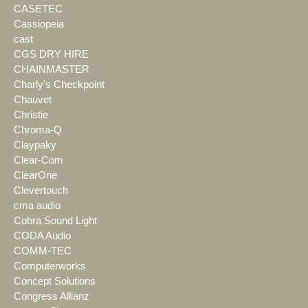
CASETEC
Cassiopeia
cast
CGS DRY HIRE
CHAINMASTER
Charly's Checkpoint
Chauvet
Christie
Chroma-Q
Claypaky
Clear-Com
ClearOne
Clevertouch
cma audio
Cobra Sound Light
CODA Audio
COMM-TEC
Computerworks
Concept Solutions
Congress Allianz