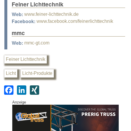
Feiner Lichttechnik
Web:
www.feiner-lichttechnik.de
Facebook:
www.facebook.com/feinerlichttechnik
mmc
Web:
mmc-gt.com
Feiner Lichttechnik
Licht
Licht-Produkte
F
Li
XI
a
n
N
Anzeige
c
k
G
e
e
b
dI