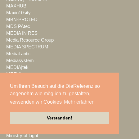
MAXHUB
Maxin10sity
MBN-PROLED
MDS PAtec
MEDIA IN RES
Media Resource Group
MEDIA SPECTRUM
MediaLantic
Mediasystem
MEDIA|tek
MEEVI-rent
Mega Audio
Um Ihren Besuch auf die DieReferenz so
Megaforce
angenehm wie möglich zu gestalten,
MEGATECH
Merging Technologies
verwenden wir Cookies
Mehr erfahren
Mersive
Meyer Sound
Verstanden!
Miet-pa
MILOS
Ministry of Light