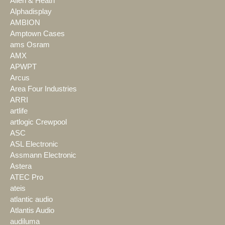
Allen & Heath
Alphadisplay
AMBION
Amptown Cases
ams Osram
AMX
APWPT
Arcus
Area Four Industries
ARRI
artlife
artlogic Crewpool
ASC
ASL Electronic
Assmann Electronic
Astera
ATEC Pro
ateis
atlantic audio
Atlantis Audio
audiluma