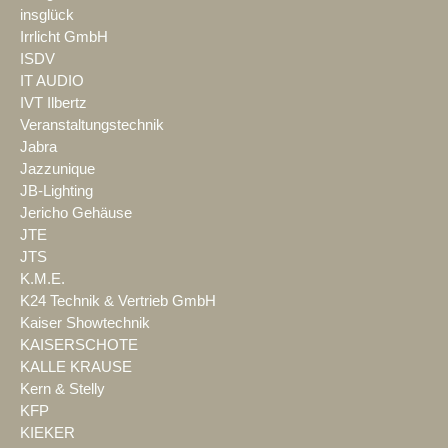
insglück
Irrlicht GmbH
ISDV
IT AUDIO
IVT Ilbertz
Veranstaltungstechnik
Jabra
Jazzunique
JB-Lighting
Jericho Gehäuse
JTE
JTS
K.M.E.
K24 Technik & Vertrieb GmbH
Kaiser Showtechnik
KAISERSCHOTE
KALLE KRAUSE
Kern & Stelly
KFP
KIEKER