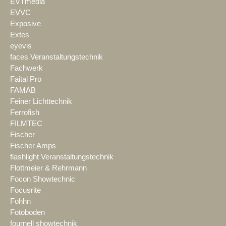
EVTmedia
EVVC
Exposive
Extes
eyevis
faces Veranstaltungstechnik
Fachwerk
Faital Pro
FAMAB
Feiner Lichttechnik
Ferrofish
FILMTEC
Fischer
Fischer Amps
flashlight Veranstaltungstechnik
Flottmeier & Rehrmann
Focon Showtechnic
Focusrite
Fohhn
Fotoboden
fournell showtechnik