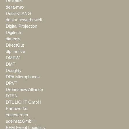
DEAplus
delta-max
DetailKLANG
deutschewerbewelt
Digital Projection
Digitech
dimedis
DirectOut
dlp motive
DMPW
DMT
Doughty
DPA Microphones
DPVT
Droneshow Alliance
DTEN
DTL LICHT GmbH
Earthworks
easescreen
edelmat.GmbH
EFM Event Logistics