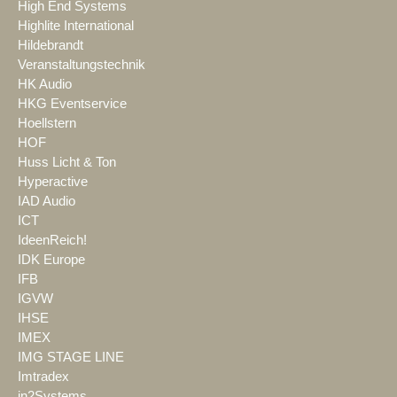
High End Systems
Highlite International
Hildebrandt
Veranstaltungstechnik
HK Audio
HKG Eventservice
Hoellstern
HOF
Huss Licht & Ton
Hyperactive
IAD Audio
ICT
IdeenReich!
IDK Europe
IFB
IGVW
IHSE
IMEX
IMG STAGE LINE
Imtradex
in2Systems