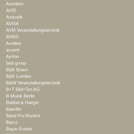
Aventem
AVID
Avisonik
AVIXA
AVM Veranstaltungstechnik
AVMS
Avolites
axxent
Ayrton
b&b group
B&K Braun
B&K Lumitec
B&W Veranstaltungstechnik
B+T Bild+Ton AG
B-Musik Berlin
Babbel & Haeger
Baenfer
Band Pro Munich
Barco
Bayer Events