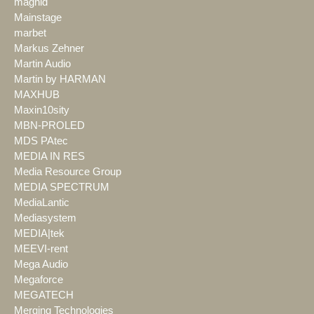
magnid
Mainstage
marbet
Markus Zehner
Martin Audio
Martin by HARMAN
MAXHUB
Maxin10sity
MBN-PROLED
MDS PAtec
MEDIA IN RES
Media Resource Group
MEDIA SPECTRUM
MediaLantic
Mediasystem
MEDIA|tek
MEEVI-rent
Mega Audio
Megaforce
MEGATECH
Merging Technologies