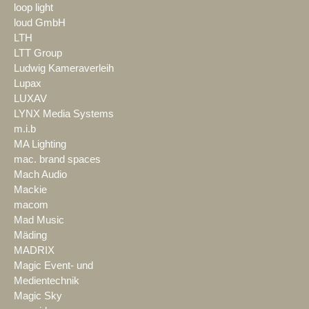
loop light
loud GmbH
LTH
LTT Group
Ludwig Kameraverleih
Lupax
LUXAV
LYNX Media Systems
m.i.b
MA Lighting
mac. brand spaces
Mach Audio
Mackie
macom
Mad Music
Mäding
MADRIX
Magic Event- und
Medientechnik
Magic Sky