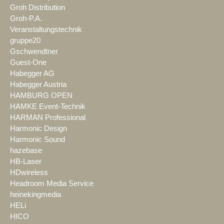
Groh Distribution
Groh-P.A.
Veranstaltungstechnik
gruppe20
Gschwendtner
Guest-One
Habegger AG
Habegger Austria
HAMBURG OPEN
HAMKE Event-Technik
HARMAN Professional
Harmonic Design
Harmonic Sound
hazebase
HB-Laser
HDwireless
Headroom Media Service
heinekingmedia
HELi
HICO