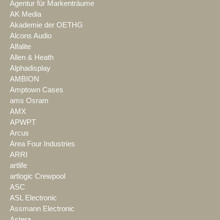
Agentur für Markenträume
AK Media
Akademie der OETHG
Alcons Audio
Alfalite
Allen & Heath
Alphadisplay
AMBION
Amptown Cases
ams Osram
AMX
APWPT
Arcus
Area Four Industries
ARRI
artlife
artlogic Crewpool
ASC
ASL Electronic
Assmann Electronic
Astera