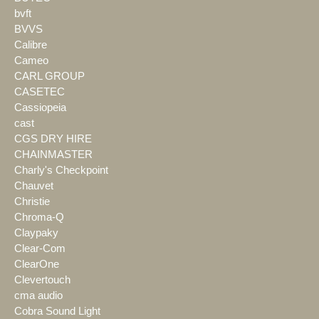
bvft
BVVS
Calibre
Cameo
CARL GROUP
CASETEC
Cassiopeia
cast
CGS DRY HIRE
CHAINMASTER
Charly's Checkpoint
Chauvet
Christie
Chroma-Q
Claypaky
Clear-Com
ClearOne
Clevertouch
cma audio
Cobra Sound Light