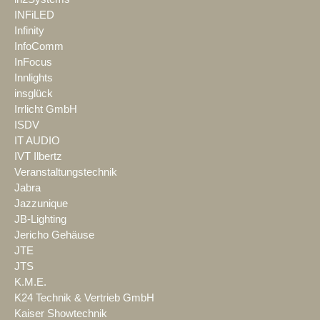
INFiLED
Infinity
InfoComm
InFocus
Innlights
insglück
Irrlicht GmbH
ISDV
IT AUDIO
IVT Ilbertz
Veranstaltungstechnik
Jabra
Jazzunique
JB-Lighting
Jericho Gehäuse
JTE
JTS
K.M.E.
K24 Technik & Vertrieb GmbH
Kaiser Showtechnik