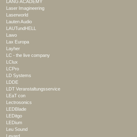
LANG ACADEMY
Laser Imagineering
Laserworld
Lauten Audio
LAUTundHELL
Lawo
Lax Europa
Layher
LC - the live company
LClux
LCPro
LD Systems
LDDE
LDT Veranstaltungsservice
LEaT con
Lectrosonics
LEDBlade
LEDitgo
LEDium
Leu Sound
Leyard