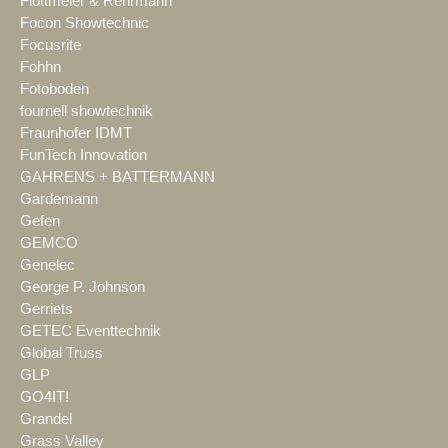
Flottmeier & Rehrmann
Focon Showtechnic
Focusrite
Fohhn
Fotoboden
fournell showtechnik
Fraunhofer IDMT
FunTech Innovation
GAHRENS + BATTERMANN
Gardemann
Gefen
GEMCO
Genelec
George P. Johnson
Gerriets
GETEC Eventtechnik
Global Truss
GLP
GO4IT!
Grandel
Grass Valley