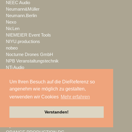
NEEC Audio
Neumann&Müller
Neumann.Berlin
Nexo
NicLen
NIEMEIER Event Tools
NIYU.productions
nobeo
Nocturne Drones GmbH
NPB Veranstaltungstechnik
NTi Audio
NÜSSLI
Oblong Industries
Um Ihren Besuch auf die DieReferenz so
Octopus
angenehm wie möglich zu gestalten,
Oehlbach Kabel
verwenden wir Cookies
Mehr erfahren
OETHG
OKG-AV
Verstanden!
Omron
Optimahl Catering
Optocore