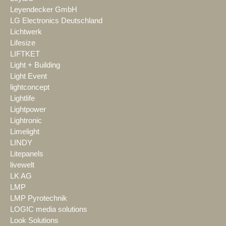
Leyendecker GmbH
LG Electronics Deutschland
Lichtwerk
Lifesize
LIFTKET
Light + Building
Light Event
lightconcept
Lightlife
Lightpower
Lightronic
Limelight
LINDY
Litepanels
livewelt
LK AG
LMP
LMP Pyrotechnik
LOGIC media solutions
Look Solutions