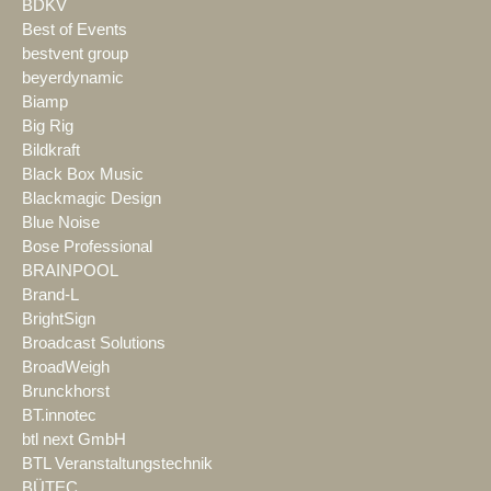
BDKV
Best of Events
bestvent group
beyerdynamic
Biamp
Big Rig
Bildkraft
Black Box Music
Blackmagic Design
Blue Noise
Bose Professional
BRAINPOOL
Brand-L
BrightSign
Broadcast Solutions
BroadWeigh
Brunckhorst
BT.innotec
btl next GmbH
BTL Veranstaltungstechnik
BÜTEC