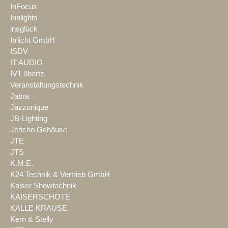
InFocus
Innlights
insglück
Irrlicht GmbH
ISDV
IT AUDIO
IVT Ilbertz
Veranstaltungstechnik
Jabra
Jazzunique
JB-Lighting
Jericho Gehäuse
JTE
JTS
K.M.E.
K24 Technik & Vertrieb GmbH
Kaiser Showtechnik
KAISERSCHOTE
KALLE KRAUSE
Kern & Stelly