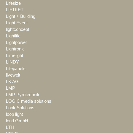
Lifesize
LIFTKET
Light + Building
Light Event
lightconcept
Lightlife
Lightpower
Lightronic
Limelight
LINDY
Litepanels
livewelt
LK AG
LMP
LMP Pyrotechnik
LOGIC media solutions
Look Solutions
loop light
loud GmbH
LTH