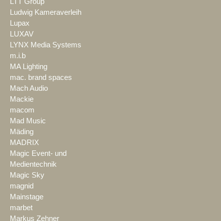
LTT Group
Ludwig Kameraverleih
Lupax
LUXAV
LYNX Media Systems
m.i.b
MA Lighting
mac. brand spaces
Mach Audio
Mackie
macom
Mad Music
Mäding
MADRIX
Magic Event- und
Medientechnik
Magic Sky
magnid
Mainstage
marbet
Markus Zehner