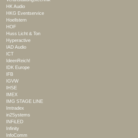
HK Audio
HKG Eventservice
Hoellstern
HOF
Huss Licht & Ton
Hyperactive
IAD Audio
ICT
IdeenReich!
IDK Europe
IFB
IGVW
IHSE
IMEX
IMG STAGE LINE
Imtradex
in2Systems
INFiLED
Infinity
InfoComm