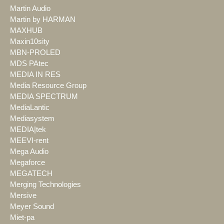
Martin Audio
Martin by HARMAN
MAXHUB
Maxin10sity
MBN-PROLED
MDS PAtec
MEDIA IN RES
Media Resource Group
MEDIA SPECTRUM
MediaLantic
Mediasystem
MEDIA|tek
MEEVI-rent
Mega Audio
Megaforce
MEGATECH
Merging Technologies
Mersive
Meyer Sound
Miet-pa