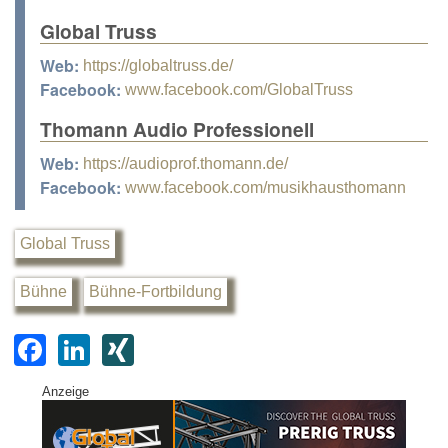
Global Truss
Web:
https://globaltruss.de/
Facebook:
www.facebook.com/GlobalTruss
Thomann Audio Professionell
Web:
https://audioprof.thomann.de/
Facebook:
www.facebook.com/musikhausthomann
Global Truss
Bühne
Bühne-Fortbildung
F
Li
XI
a
n
N
Anzeige
c
k
G
e
e