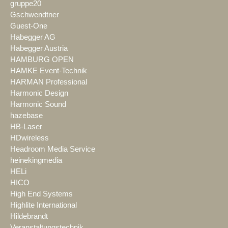
gruppe20
Gschwendtner
Guest-One
Habegger AG
Habegger Austria
HAMBURG OPEN
HAMKE Event-Technik
HARMAN Professional
Harmonic Design
Harmonic Sound
hazebase
HB-Laser
HDwireless
Headroom Media Service
heinekingmedia
HELi
HICO
High End Systems
Highlite International
Hildebrandt
Veranstaltungstechnik