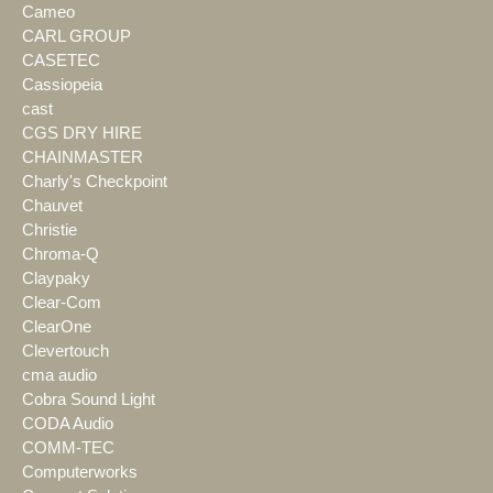
Cameo
CARL GROUP
CASETEC
Cassiopeia
cast
CGS DRY HIRE
CHAINMASTER
Charly's Checkpoint
Chauvet
Christie
Chroma-Q
Claypaky
Clear-Com
ClearOne
Clevertouch
cma audio
Cobra Sound Light
CODA Audio
COMM-TEC
Computerworks