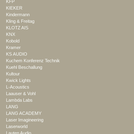
KFP
KIEKER
Kindermann
Kling & Freitag
KLOTZ AIS
KNX
Kobold
Kramer
KS AUDIO
Kuchem Konferenz Technik
Kuehl Beschallung
Kultour
Kwick Lights
L-Acoustics
Laauser & Vohl
Lambda Labs
LANG
LANG ACADEMY
Laser Imagineering
Laserworld
Lauten Audio