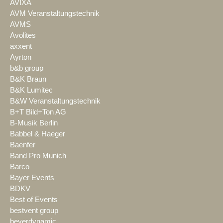
AVIXA
AVM Veranstaltungstechnik
AVMS
Avolites
axxent
Ayrton
b&b group
B&K Braun
B&K Lumitec
B&W Veranstaltungstechnik
B+T Bild+Ton AG
B-Musik Berlin
Babbel & Haeger
Baenfer
Band Pro Munich
Barco
Bayer Events
BDKV
Best of Events
bestvent group
beyerdynamic