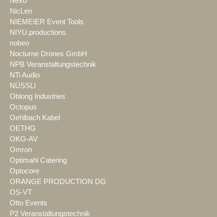
Nexo
NicLen
NIEMEIER Event Tools
NIYU.productions
nobeo
Nocturne Drones GmbH
NPB Veranstaltungstechnik
NTi Audio
NÜSSLI
Oblong Industries
Octopus
Oehlbach Kabel
OETHG
OKG-AV
Omron
Optimahl Catering
Optocore
ORANGE PRODUCTION DG
OS-VT
Otto Events
P2 Veranstaltungstechnik