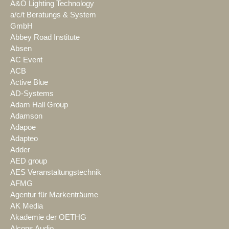
A&O Lighting Technology
a/c/t Beratungs & System
GmbH
Abbey Road Institute
Absen
AC Event
ACB
Active Blue
AD-Systems
Adam Hall Group
Adamson
Adapoe
Adapteo
Adder
AED group
AES Veranstaltungstechnik
AFMG
Agentur für Markenträume
AK Media
Akademie der OETHG
Alcons Audio