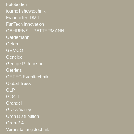
Fotoboden
fournell showtechnik
Fraunhofer IDMT
FunTech Innovation
GAHRENS + BATTERMANN
Gardemann
Gefen
GEMCO
Genelec
George P. Johnson
Gerriets
GETEC Eventtechnik
Global Truss
GLP
GO4IT!
Grandel
Grass Valley
Groh Distribution
Groh-P.A.
Veranstaltungstechnik