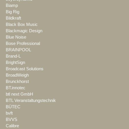
Biamp
Big Rig
Bildkraft
Black Box Music
Blackmagic Design
Blue Noise
Bose Professional
BRAINPOOL
Brand-L
BrightSign
Broadcast Solutions
BroadWeigh
Brunckhorst
BT.innotec
btl next GmbH
BTL Veranstaltungstechnik
BÜTEC
bvft
BVVS
Calibre