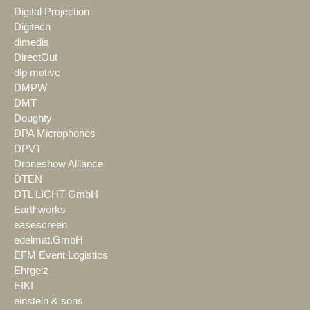
Digital Projection
Digitech
dimedis
DirectOut
dlp motive
DMPW
DMT
Doughty
DPA Microphones
DPVT
Droneshow Alliance
DTEN
DTL LICHT GmbH
Earthworks
easescreen
edelmat.GmbH
EFM Event Logistics
Ehrgeiz
EIKI
einstein & sons