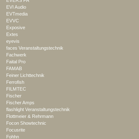
EVERS PA
EVI Audio
EVTmedia
EVVC
Exposive
Extes
eyevis
faces Veranstaltungstechnik
Fachwerk
Faital Pro
FAMAB
Feiner Lichttechnik
Ferrofish
FILMTEC
Fischer
Fischer Amps
flashlight Veranstaltungstechnik
Flottmeier & Rehrmann
Focon Showtechnic
Focusrite
Fohhn