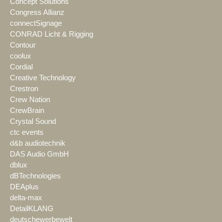
Concept Solutions
Congress Allianz
connectSignage
CONRAD Licht & Rigging
Contour
coolux
Cordial
Creative Technology
Crestron
Crew Nation
CrewBrain
Crystal Sound
ctc events
d&b audiotechnik
DAS Audio GmbH
dblux
dBTechnologies
DEAplus
delta-max
DetailKLANG
deutschewerbewelt