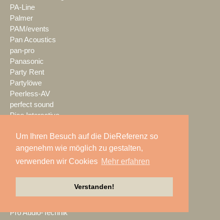
PA-Line
Palmer
PAM/events
Pan Acoustics
pan-pro
Panasonic
Party Rent
Partylöwe
Peerless-AV
perfect sound
Pico Interactive
PIK AG
Um Ihren Besuch auf die DieReferenz so
PK Sound
PlexusAV
angenehm wie möglich zu gestalten,
Point Source Audio
verwenden wir Cookies
Mehr erfahren
POOLgroup
PowerLightsAugsburg
Verstanden!
preworks
PRG
Pro Audio-Technik