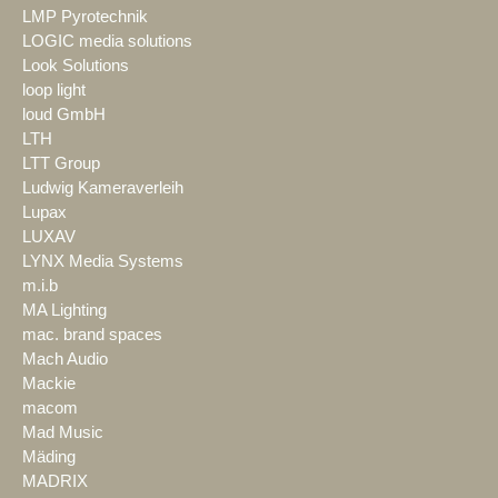
LMP Pyrotechnik
LOGIC media solutions
Look Solutions
loop light
loud GmbH
LTH
LTT Group
Ludwig Kameraverleih
Lupax
LUXAV
LYNX Media Systems
m.i.b
MA Lighting
mac. brand spaces
Mach Audio
Mackie
macom
Mad Music
Mäding
MADRIX