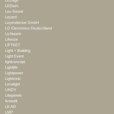
LEDitgo
LEDium
Leu Sound
Leyard
Leyendecker GmbH
LG Electronics Deutschland
Lichtwerk
Lifesize
LIFTKET
Light + Building
Light Event
lightconcept
Lightlife
Lightpower
Lightronic
Limelight
LINDY
Litepanels
livewelt
LK AG
LMP