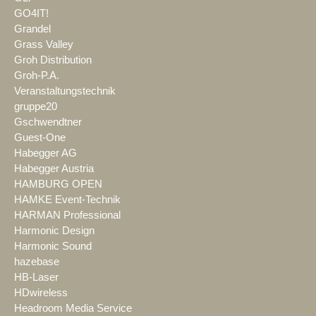
GO4IT!
Grandel
Grass Valley
Groh Distribution
Groh-P.A.
Veranstaltungstechnik
gruppe20
Gschwendtner
Guest-One
Habegger AG
Habegger Austria
HAMBURG OPEN
HAMKE Event-Technik
HARMAN Professional
Harmonic Design
Harmonic Sound
hazebase
HB-Laser
HDwireless
Headroom Media Service