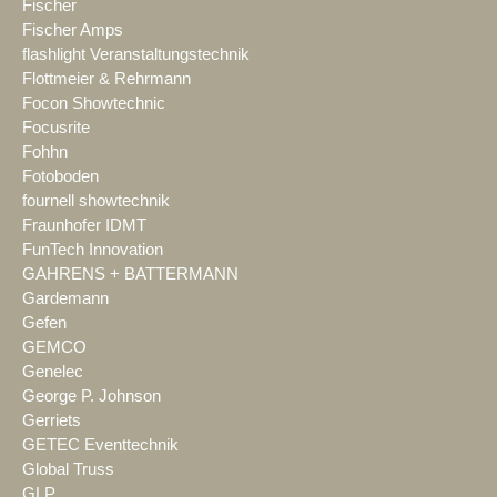
Fischer
Fischer Amps
flashlight Veranstaltungstechnik
Flottmeier & Rehrmann
Focon Showtechnic
Focusrite
Fohhn
Fotoboden
fournell showtechnik
Fraunhofer IDMT
FunTech Innovation
GAHRENS + BATTERMANN
Gardemann
Gefen
GEMCO
Genelec
George P. Johnson
Gerriets
GETEC Eventtechnik
Global Truss
GLP