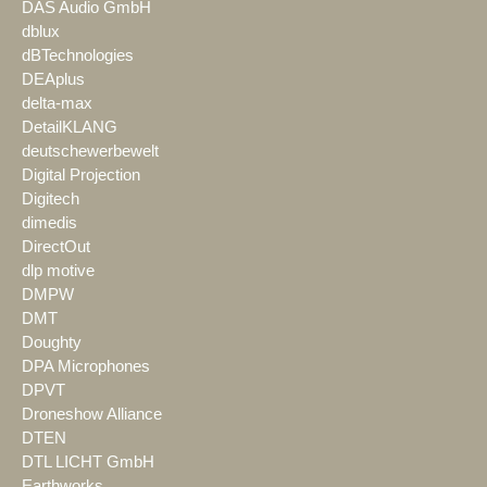
DAS Audio GmbH
dblux
dBTechnologies
DEAplus
delta-max
DetailKLANG
deutschewerbewelt
Digital Projection
Digitech
dimedis
DirectOut
dlp motive
DMPW
DMT
Doughty
DPA Microphones
DPVT
Droneshow Alliance
DTEN
DTL LICHT GmbH
Earthworks