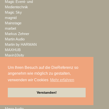
Magic Event- und
Medientechnik
Magic Sky
magnid
Mainstage
marbet
Markus Zehner
Martin Audio
Martin by HARMAN
MAXHUB
Maxin10sity
MBN-PROLED
MDS PAtec
Um Ihren Besuch auf die DieReferenz so
MEDIA IN RES
angenehm wie möglich zu gestalten,
Media Resource Group
verwenden wir Cookies
Mehr erfahren
MEDIA SPECTRUM
MediaLantic
Verstanden!
Mediasystem
MEDIA|tek
MEEVI-rent
Mega Audio