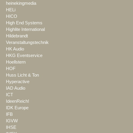
heinekingmedia
HELi
HICO
High End Systems
Highlite International
Hildebrandt
Veranstaltungstechnik
HK Audio
HKG Eventservice
Hoellstern
HOF
Huss Licht & Ton
Hyperactive
IAD Audio
ICT
IdeenReich!
IDK Europe
IFB
IGVW
IHSE