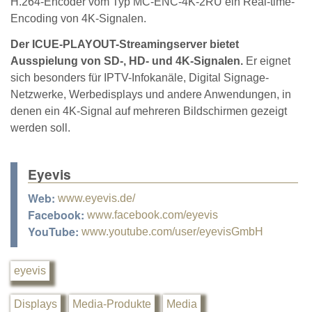
H.264-Encoder vom Typ MC-ENC-4K-2RU ein Real-time-
Encoding von 4K-Signalen.
Der ICUE-PLAYOUT-Streamingserver bietet
Ausspielung von SD-, HD- und 4K-Signalen.
Er eignet
sich besonders für IPTV-Infokanäle, Digital Signage-
Netzwerke, Werbedisplays und andere Anwendungen, in
denen ein 4K-Signal auf mehreren Bildschirmen gezeigt
werden soll.
Eyevis
Web:
www.eyevis.de/
Facebook:
www.facebook.com/eyevis
YouTube:
www.youtube.com/user/eyevisGmbH
eyevis
Displays
Media-Produkte
Media