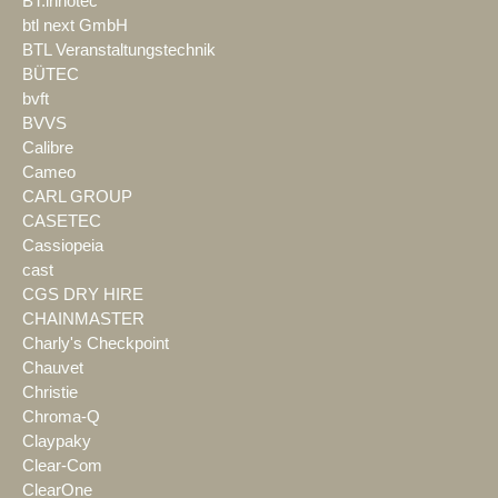
BT.innotec
btl next GmbH
BTL Veranstaltungstechnik
BÜTEC
bvft
BVVS
Calibre
Cameo
CARL GROUP
CASETEC
Cassiopeia
cast
CGS DRY HIRE
CHAINMASTER
Charly's Checkpoint
Chauvet
Christie
Chroma-Q
Claypaky
Clear-Com
ClearOne