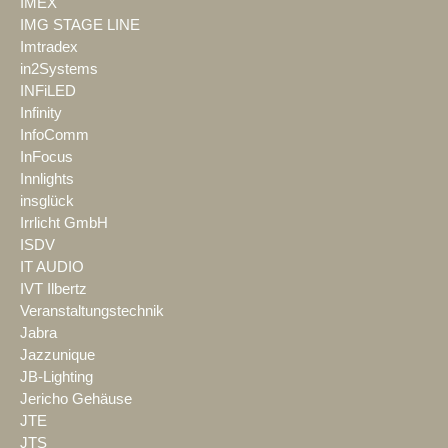
IMEX
IMG STAGE LINE
Imtradex
in2Systems
INFiLED
Infinity
InfoComm
InFocus
Innlights
insglück
Irrlicht GmbH
ISDV
IT AUDIO
IVT Ilbertz
Veranstaltungstechnik
Jabra
Jazzunique
JB-Lighting
Jericho Gehäuse
JTE
JTS