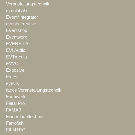
Veranstaltungstechnik
event it AG
Event*Integrator
events creative
Eventshop
Eventworx
EVERS PA
EVI Audio
EVTmedia
EVVC
Exposive
Extes
eyevis
faces Veranstaltungstechnik
Fachwerk
Faital Pro
FAMAB
Feiner Lichttechnik
Ferrofish
FILMTEC