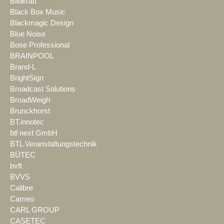
Bildkraft
Black Box Music
Blackmagic Design
Blue Noise
Bose Professional
BRAINPOOL
Brand-L
BrightSign
Broadcast Solutions
BroadWeigh
Brunckhorst
BT.innotec
btl next GmbH
BTL Veranstaltungstechnik
BÜTEC
bvft
BVVS
Calibre
Cameo
CARL GROUP
CASETEC