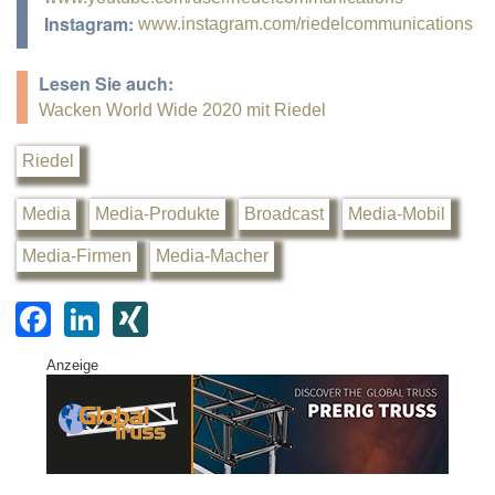
Instagram:
www.instagram.com/riedelcommunications
Lesen Sie auch:
Wacken World Wide 2020 mit Riedel
Riedel
Media
Media-Produkte
Broadcast
Media-Mobil
Media-Firmen
Media-Macher
F
Li
XI
a
n
N
Anzeige
c
k
G
e
e
b
dI
o
n