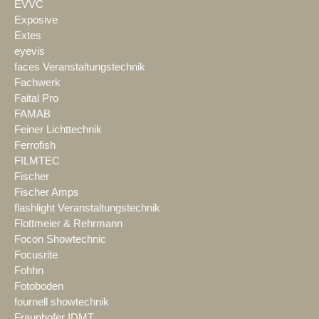
EVVC
Exposive
Extes
eyevis
faces Veranstaltungstechnik
Fachwerk
Faital Pro
FAMAB
Feiner Lichttechnik
Ferrofish
FILMTEC
Fischer
Fischer Amps
flashlight Veranstaltungstechnik
Flottmeier & Rehrmann
Focon Showtechnic
Focusrite
Fohhn
Fotoboden
fournell showtechnik
Fraunhofer IDMT