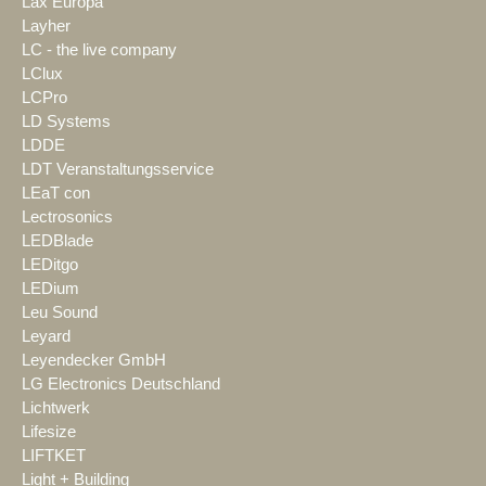
Lax Europa
Layher
LC - the live company
LClux
LCPro
LD Systems
LDDE
LDT Veranstaltungsservice
LEaT con
Lectrosonics
LEDBlade
LEDitgo
LEDium
Leu Sound
Leyard
Leyendecker GmbH
LG Electronics Deutschland
Lichtwerk
Lifesize
LIFTKET
Light + Building