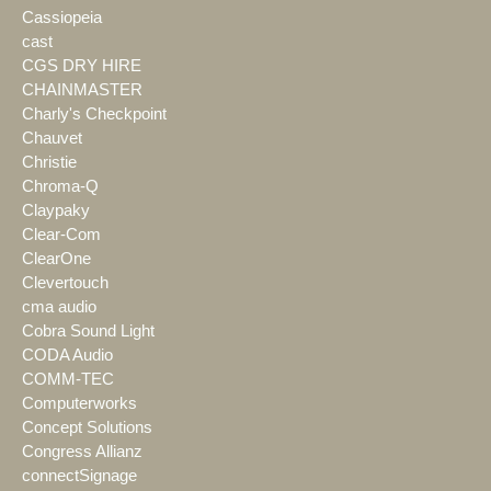
Cassiopeia
cast
CGS DRY HIRE
CHAINMASTER
Charly's Checkpoint
Chauvet
Christie
Chroma-Q
Claypaky
Clear-Com
ClearOne
Clevertouch
cma audio
Cobra Sound Light
CODA Audio
COMM-TEC
Computerworks
Concept Solutions
Congress Allianz
connectSignage