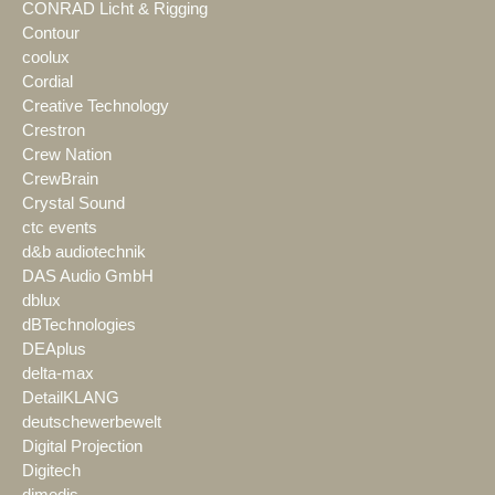
CONRAD Licht & Rigging
Contour
coolux
Cordial
Creative Technology
Crestron
Crew Nation
CrewBrain
Crystal Sound
ctc events
d&b audiotechnik
DAS Audio GmbH
dblux
dBTechnologies
DEAplus
delta-max
DetailKLANG
deutschewerbewelt
Digital Projection
Digitech
dimedis