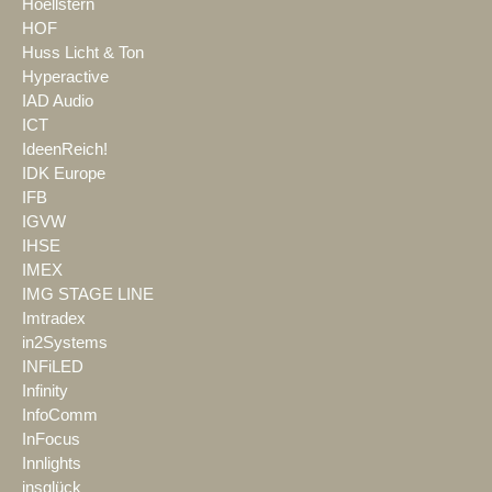
Hoellstern
HOF
Huss Licht & Ton
Hyperactive
IAD Audio
ICT
IdeenReich!
IDK Europe
IFB
IGVW
IHSE
IMEX
IMG STAGE LINE
Imtradex
in2Systems
INFiLED
Infinity
InfoComm
InFocus
Innlights
insglück