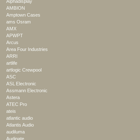
Alphadisplay
AMBION
Amptown Cases
ams Osram
AMX
APWPT
Arcus
Area Four Industries
ARRI
artlife
artlogic Crewpool
ASC
ASL Electronic
Assmann Electronic
Astera
ATEC Pro
ateis
atlantic audio
Atlantis Audio
audiluma
Audinate