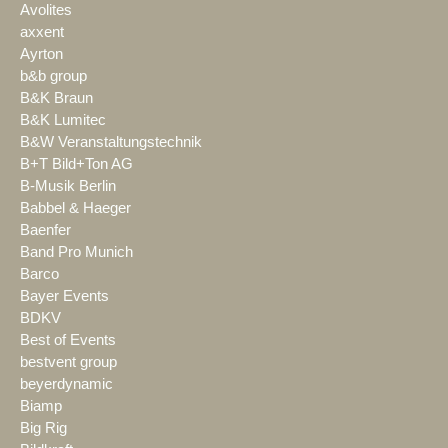
Avolites
axxent
Ayrton
b&b group
B&K Braun
B&K Lumitec
B&W Veranstaltungstechnik
B+T Bild+Ton AG
B-Musik Berlin
Babbel & Haeger
Baenfer
Band Pro Munich
Barco
Bayer Events
BDKV
Best of Events
bestvent group
beyerdynamic
Biamp
Big Rig