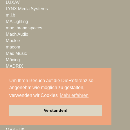
LUXAV
LYNX Media Systems
m.i.b
MA Lighting
mac. brand spaces
Mach Audio
Mackie
macom
Mad Music
Mäding
MADRIX
Magic Event- und
Medientechnik
Um Ihren Besuch auf die DieReferenz so
Magic Sky
angenehm wie möglich zu gestalten,
magnid
verwenden wir Cookies
Mehr erfahren
Mainstage
marbet
Verstanden!
Markus Zehner
Martin Audio
Martin by HARMAN
MAXHUB