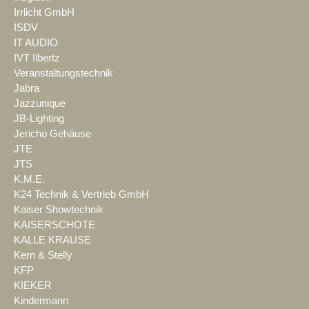
Irrlicht GmbH
ISDV
IT AUDIO
IVT Ilbertz
Veranstaltungstechnik
Jabra
Jazzunique
JB-Lighting
Jericho Gehäuse
JTE
JTS
K.M.E.
K24 Technik & Vertrieb GmbH
Kaiser Showtechnik
KAISERSCHOTE
KALLE KRAUSE
Kern & Stelly
KFP
KIEKER
Kindermann