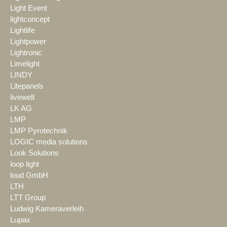
Light Event
lightconcept
Lightlife
Lightpower
Lightronic
Limelight
LINDY
Litepanels
livewelt
LK AG
LMP
LMP Pyrotechnik
LOGIC media solutions
Look Solutions
loop light
loud GmbH
LTH
LTT Group
Ludwig Kameraverleih
Lupax