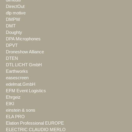
DirectOut
dlp motive
DMPW
DMT
Doughty
DPA Microphones
DPVT
Droneshow Alliance
DTEN
DTL LICHT GmbH
Earthworks
easescreen
edelmat.GmbH
EFM Event Logistics
Ehrgeiz
EIKI
einstein & sons
ELA PRO
Elation Professional EUROPE
ELECTRIC CLAUDIO MERLO