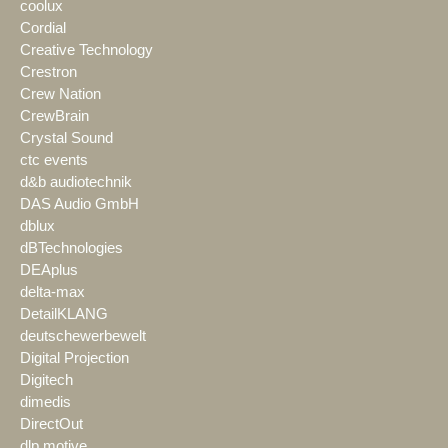
coolux
Cordial
Creative Technology
Crestron
Crew Nation
CrewBrain
Crystal Sound
ctc events
d&b audiotechnik
DAS Audio GmbH
dblux
dBTechnologies
DEAplus
delta-max
DetailKLANG
deutschewerbewelt
Digital Projection
Digitech
dimedis
DirectOut
dlp motive