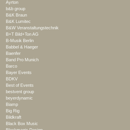
Ayrton
b&b group
B&K Braun
B&K Lumitec
B&W Veranstaltungstechnik
B+T Bild+Ton AG
B-Musik Berlin
Babbel & Haeger
Baenfer
Band Pro Munich
Barco
Bayer Events
BDKV
Best of Events
bestvent group
beyerdynamic
Biamp
Big Rig
Bildkraft
Black Box Music