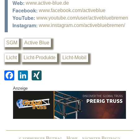
Web:
www.active-blue.de
Facebook:
www.facebook.com/activeblue
YouTube:
www.youtube.com/user/activebluebremen
Instagram:
www.instagram.com/activebluebremen/
SGM
Active Blue
Licht
Licht-Produkte
Licht-Mobil
F
Li
XI
a
n
N
Anzeige
c
k
G
e
e
b
dI
o
n
o
< vorheriger Beitrag
Home
nächster Beitrag>