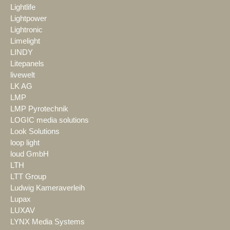
Lightlife
Lightpower
Lightronic
Limelight
LINDY
Litepanels
livewelt
LK AG
LMP
LMP Pyrotechnik
LOGIC media solutions
Look Solutions
loop light
loud GmbH
LTH
LTT Group
Ludwig Kameraverleih
Lupax
LUXAV
LYNX Media Systems