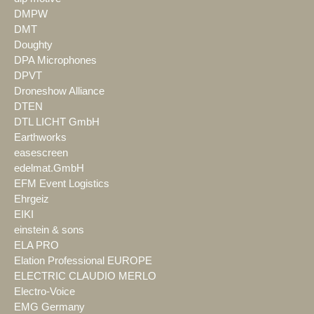
DMPW
DMT
Doughty
DPA Microphones
DPVT
Droneshow Alliance
DTEN
DTL LICHT GmbH
Earthworks
easescreen
edelmat.GmbH
EFM Event Logistics
Ehrgeiz
EIKI
einstein & sons
ELA PRO
Elation Professional EUROPE
ELECTRIC CLAUDIO MERLO
Electro-Voice
EMG Germany