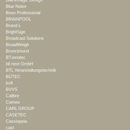
Blackmagic Design
Blue Noise
Bose Professional
BRAINPOOL
Brand-L
BrightSign
Broadcast Solutions
BroadWeigh
Brunckhorst
BT.innotec
btl next GmbH
BTL Veranstaltungstechnik
BÜTEC
bvft
BVVS
Calibre
Cameo
CARL GROUP
CASETEC
Cassiopeia
cast