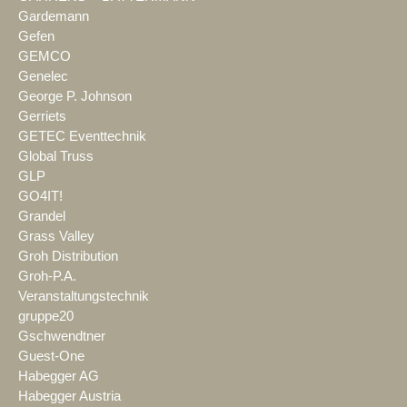
Gardemann
Gefen
GEMCO
Genelec
George P. Johnson
Gerriets
GETEC Eventtechnik
Global Truss
GLP
GO4IT!
Grandel
Grass Valley
Groh Distribution
Groh-P.A.
Veranstaltungstechnik
gruppe20
Gschwendtner
Guest-One
Habegger AG
Habegger Austria