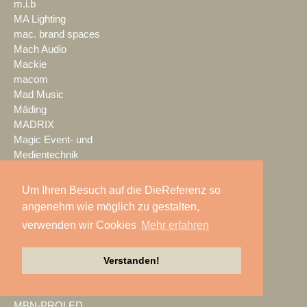
m.i.b
MA Lighting
mac. brand spaces
Mach Audio
Mackie
macom
Mad Music
Mäding
MADRIX
Magic Event- und
Medientechnik
Magic Sky
magnid
Um Ihren Besuch auf die DieReferenz so
Mainstage
angenehm wie möglich zu gestalten,
marbet
verwenden wir Cookies
Mehr erfahren
Markus Zehner
Martin Audio
Martin by HARMAN
Verstanden!
MAXHUB
Maxin10sity
MBN-PROLED