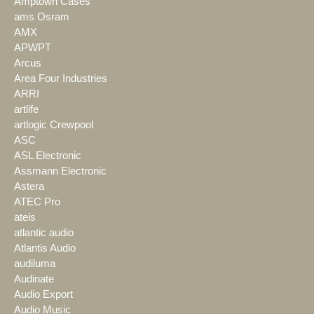
Amptown Cases
ams Osram
AMX
APWPT
Arcus
Area Four Industries
ARRI
artlife
artlogic Crewpool
ASC
ASL Electronic
Assmann Electronic
Astera
ATEC Pro
ateis
atlantic audio
Atlantis Audio
audiluma
Audinate
Audio Export
Audio Music