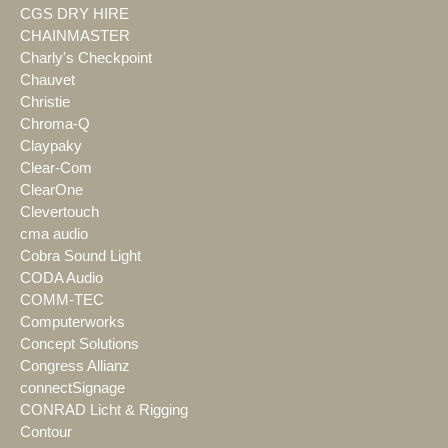
CGS DRY HIRE
CHAINMASTER
Charly's Checkpoint
Chauvet
Christie
Chroma-Q
Claypaky
Clear-Com
ClearOne
Clevertouch
cma audio
Cobra Sound Light
CODA Audio
COMM-TEC
Computerworks
Concept Solutions
Congress Allianz
connectSignage
CONRAD Licht & Rigging
Contour