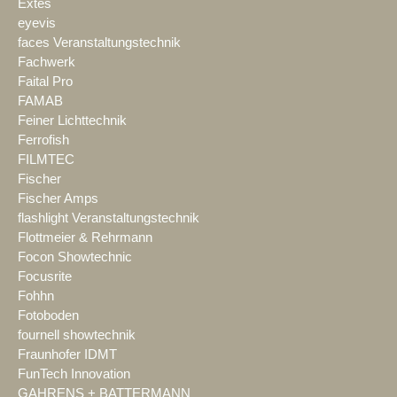
Extes
eyevis
faces Veranstaltungstechnik
Fachwerk
Faital Pro
FAMAB
Feiner Lichttechnik
Ferrofish
FILMTEC
Fischer
Fischer Amps
flashlight Veranstaltungstechnik
Flottmeier & Rehrmann
Focon Showtechnic
Focusrite
Fohhn
Fotoboden
fournell showtechnik
Fraunhofer IDMT
FunTech Innovation
GAHRENS + BATTERMANN