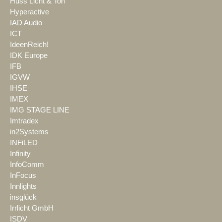
Huss Licht & Ton
Hyperactive
IAD Audio
ICT
IdeenReich!
IDK Europe
IFB
IGVW
IHSE
IMEX
IMG STAGE LINE
Imtradex
in2Systems
INFiLED
Infinity
InfoComm
InFocus
Innlights
insglück
Irrlicht GmbH
ISDV