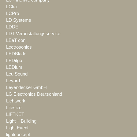
LC - the live company
LClux
LCPro
LD Systems
LDDE
LDT Veranstaltungsservice
LEaT con
Lectrosonics
LEDBlade
LEDitgo
LEDium
Leu Sound
Leyard
Leyendecker GmbH
LG Electronics Deutschland
Lichtwerk
Lifesize
LIFTKET
Light + Building
Light Event
lightconcept