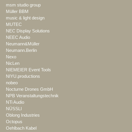
msm studio group
Müller BBM
music & light design
MUTEC
NEC Display Solutions
NEEC Audio
Neumann&Müller
Neumann.Berlin
Nexo
NicLen
NIEMEIER Event Tools
NIYU.productions
nobeo
Nocturne Drones GmbH
NPB Veranstaltungstechnik
NTi Audio
NÜSSLI
Oblong Industries
Octopus
Oehlbach Kabel