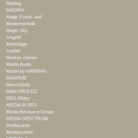
Mäding
MADRIX
Magic Event- und
Medientechnik
Magic Sky
magnid
Mainstage
marbet
Markus Zehner
Martin Audio
Martin by HARMAN
MAXHUB
Maxin10sity
MBN-PROLED
MDS PAtec
MEDIA IN RES
Media Resource Group
MEDIA SPECTRUM
MediaLantic
Mediasystem