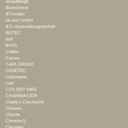
BroadWeigh
Brunckhorst
BT.innotec
btl next GmbH
BTL Veranstaltungstechnik
BÜTEC
bvft
BVVS
Calibre
Cameo
CARL GROUP
CASETEC
Cassiopeia
cast
CGS DRY HIRE
CHAINMASTER
Charly's Checkpoint
Chauvet
Christie
Chroma-Q
Claypaky