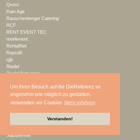
Qvest
Rain Age
Rauschenberger Catering
RCF
RENT EVENT TEC
rent4event
RentalNet
Reprofil
rgb
Riedel
Riedel Networks
rk Light & Sound
Um Ihren Besuch auf die DieReferenz so
Robe
Rockline Cases
angenehm wie möglich zu gestalten,
ROE Visual
verwenden wir Cookies
Mehr erfahren
Roland Pro A/V
ROXX
Verstanden!
RØDE
S.E.A. Vertrieb
Salzbrenner