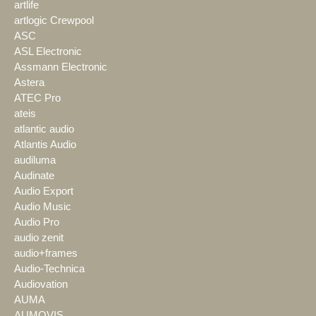
artlife
artlogic Crewpool
ASC
ASL Electronic
Assmann Electronic
Astera
ATEC Pro
ateis
atlantic audio
Atlantis Audio
audiluma
Audinate
Audio Export
Audio Music
Audio Pro
audio zenit
audio+frames
Audio-Technica
Audiovation
AUMA
AUMOVIS