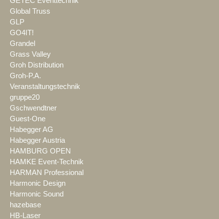
GETEC Eventtechnik
Global Truss
GLP
GO4IT!
Grandel
Grass Valley
Groh Distribution
Groh-P.A.
Veranstaltungstechnik
gruppe20
Gschwendtner
Guest-One
Habegger AG
Habegger Austria
HAMBURG OPEN
HAMKE Event-Technik
HARMAN Professional
Harmonic Design
Harmonic Sound
hazebase
HB-Laser