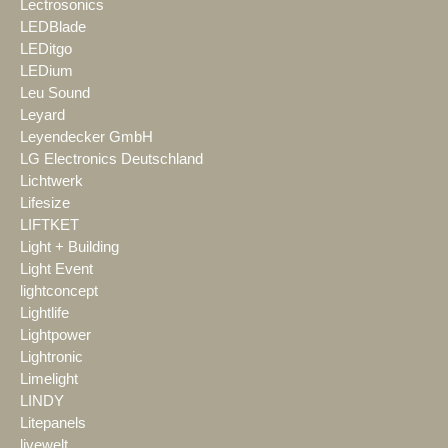
Lectrosonics
LEDBlade
LEDitgo
LEDium
Leu Sound
Leyard
Leyendecker GmbH
LG Electronics Deutschland
Lichtwerk
Lifesize
LIFTKET
Light + Building
Light Event
lightconcept
Lightlife
Lightpower
Lightronic
Limelight
LINDY
Litepanels
livewelt