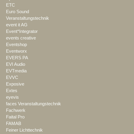
ETC
Euro Sound
Veranstaltungstechnik
event it AG
Event*Integrator
events creative
Eventshop
Eventworx
EVERS PA
EVI Audio
EVTmedia
EVVC
Exposive
Extes
eyevis
faces Veranstaltungstechnik
Fachwerk
Faital Pro
FAMAB
Feiner Lichttechnik