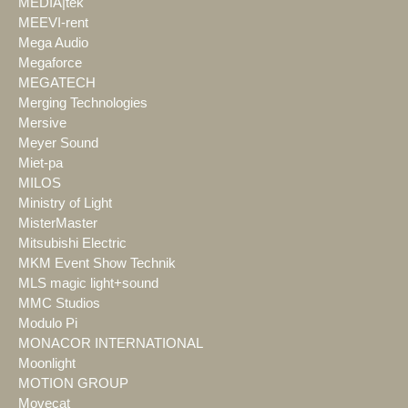
MEDIA|tek
MEEVI-rent
Mega Audio
Megaforce
MEGATECH
Merging Technologies
Mersive
Meyer Sound
Miet-pa
MILOS
Ministry of Light
MisterMaster
Mitsubishi Electric
MKM Event Show Technik
MLS magic light+sound
MMC Studios
Modulo Pi
MONACOR INTERNATIONAL
Moonlight
MOTION GROUP
Movecat