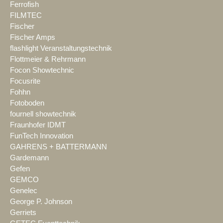
Ferrofish
FILMTEC
Fischer
Fischer Amps
flashlight Veranstaltungstechnik
Flottmeier & Rehrmann
Focon Showtechnic
Focusrite
Fohhn
Fotoboden
fournell showtechnik
Fraunhofer IDMT
FunTech Innovation
GAHRENS + BATTERMANN
Gardemann
Gefen
GEMCO
Genelec
George P. Johnson
Gerriets