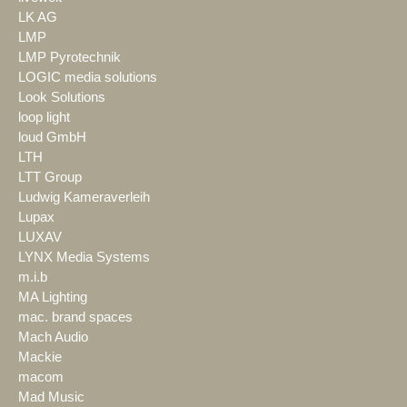
LK AG
LMP
LMP Pyrotechnik
LOGIC media solutions
Look Solutions
loop light
loud GmbH
LTH
LTT Group
Ludwig Kameraverleih
Lupax
LUXAV
LYNX Media Systems
m.i.b
MA Lighting
mac. brand spaces
Mach Audio
Mackie
macom
Mad Music