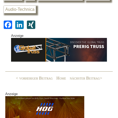
Audio-Technica
F
Li
XI
a
n
N
Anzeige
c
k
G
e
e
b
dI
o
n
o
< vorheriger Beitrag
Home
nächster Beitrag>
k
Anzeige