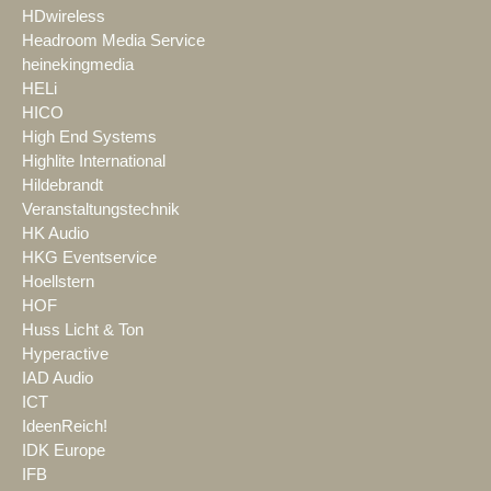
HDwireless
Headroom Media Service
heinekingmedia
HELi
HICO
High End Systems
Highlite International
Hildebrandt
Veranstaltungstechnik
HK Audio
HKG Eventservice
Hoellstern
HOF
Huss Licht & Ton
Hyperactive
IAD Audio
ICT
IdeenReich!
IDK Europe
IFB