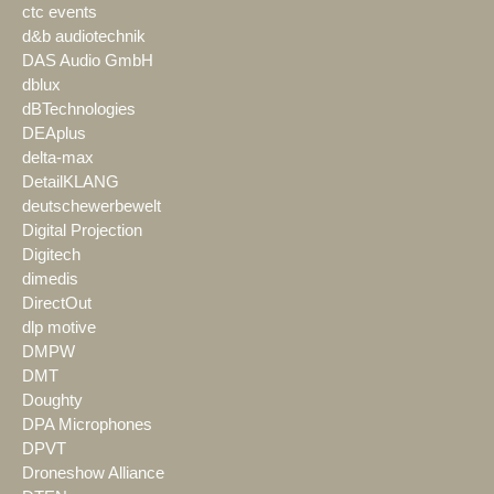
ctc events
d&b audiotechnik
DAS Audio GmbH
dblux
dBTechnologies
DEAplus
delta-max
DetailKLANG
deutschewerbewelt
Digital Projection
Digitech
dimedis
DirectOut
dlp motive
DMPW
DMT
Doughty
DPA Microphones
DPVT
Droneshow Alliance