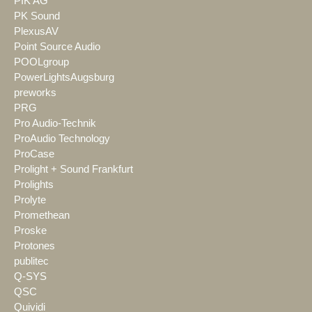
PIK AG
PK Sound
PlexusAV
Point Source Audio
POOLgroup
PowerLightsAugsburg
preworks
PRG
Pro Audio-Technik
ProAudio Technology
ProCase
Prolight + Sound Frankfurt
Prolights
Prolyte
Promethean
Proske
Protones
publitec
Q-SYS
QSC
Quividi