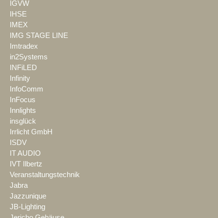
IGVW
IHSE
IMEX
IMG STAGE LINE
Imtradex
in2Systems
INFiLED
Infinity
InfoComm
InFocus
Innlights
insglück
Irrlicht GmbH
ISDV
IT AUDIO
IVT Ilbertz
Veranstaltungstechnik
Jabra
Jazzunique
JB-Lighting
Jericho Gehäuse