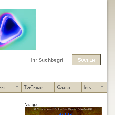
Search form
hnik
TopThemen
Galerie
Info
Anzeige