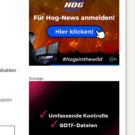
odukten
.
Anzeige
e
Kabeln