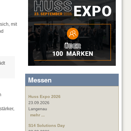
ich, mit
nd
ädt
Messen
m
Huss Expo 2026
23.09.2026
tärker,
Langenau
mehr ...
S14 Solutions Day