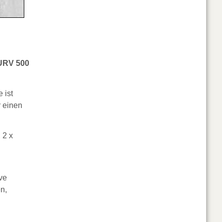
URV 500
e ist
r einen
 2 x
ve
n,