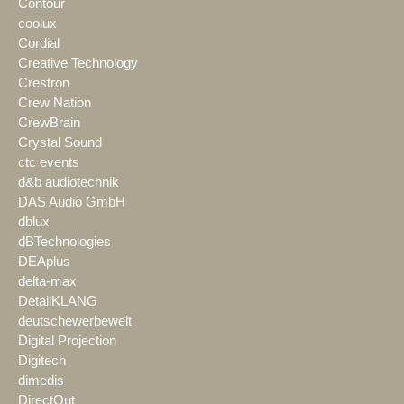
Contour
coolux
Cordial
Creative Technology
Crestron
Crew Nation
CrewBrain
Crystal Sound
ctc events
d&b audiotechnik
DAS Audio GmbH
dblux
dBTechnologies
DEAplus
delta-max
DetailKLANG
deutschewerbewelt
Digital Projection
Digitech
dimedis
DirectOut