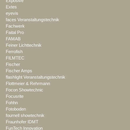
Exposive
Extes
eyevis
faces Veranstaltungstechnik
Fachwerk
Faital Pro
FAMAB
Feiner Lichttechnik
Ferrofish
FILMTEC
Fischer
Fischer Amps
flashlight Veranstaltungstechnik
Flottmeier & Rehrmann
Focon Showtechnic
Focusrite
Fohhn
Fotoboden
fournell showtechnik
Fraunhofer IDMT
FunTech Innovation