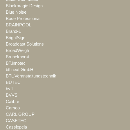
Blackmagic Design
Blue Noise
Bose Professional
BRAINPOOL
Brand-L
BrightSign
Broadcast Solutions
BroadWeigh
Brunckhorst
BT.innotec
btl next GmbH
BTL Veranstaltungstechnik
BÜTEC
bvft
BVVS
Calibre
Cameo
CARL GROUP
CASETEC
Cassiopeia