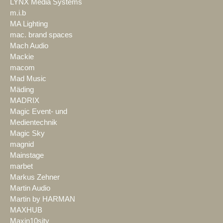
LYNX Media Systems
m.i.b
MA Lighting
mac. brand spaces
Mach Audio
Mackie
macom
Mad Music
Mäding
MADRIX
Magic Event- und
Medientechnik
Magic Sky
magnid
Mainstage
marbet
Markus Zehner
Martin Audio
Martin by HARMAN
MAXHUB
Maxin10sity