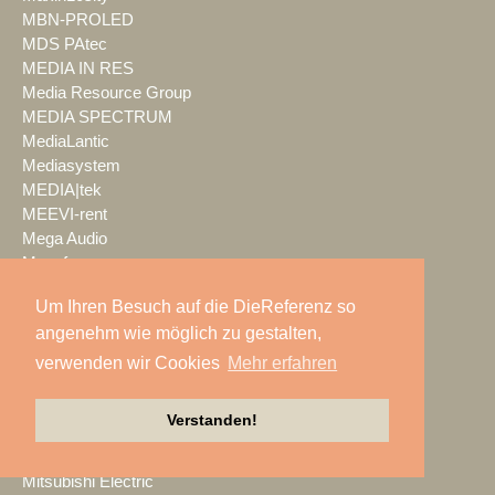
MBN-PROLED
MDS PAtec
MEDIA IN RES
Media Resource Group
MEDIA SPECTRUM
MediaLantic
Mediasystem
MEDIA|tek
MEEVI-rent
Mega Audio
Megaforce
MEGATECH
Um Ihren Besuch auf die DieReferenz so
Merging Technologies
angenehm wie möglich zu gestalten,
Mersive
Meyer Sound
verwenden wir Cookies
Mehr erfahren
Miet-pa
MILOS
Verstanden!
Ministry of Light
MisterMaster
Mitsubishi Electric