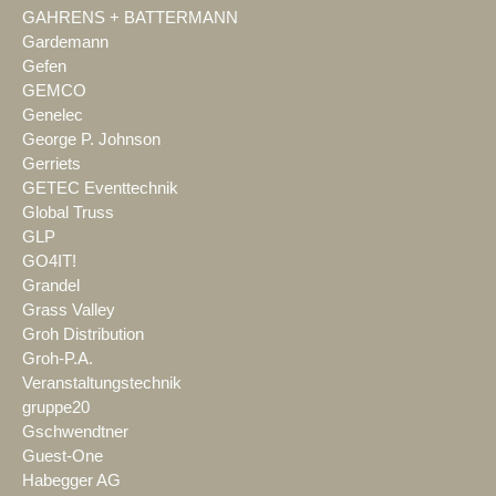
GAHRENS + BATTERMANN
Gardemann
Gefen
GEMCO
Genelec
George P. Johnson
Gerriets
GETEC Eventtechnik
Global Truss
GLP
GO4IT!
Grandel
Grass Valley
Groh Distribution
Groh-P.A.
Veranstaltungstechnik
gruppe20
Gschwendtner
Guest-One
Habegger AG