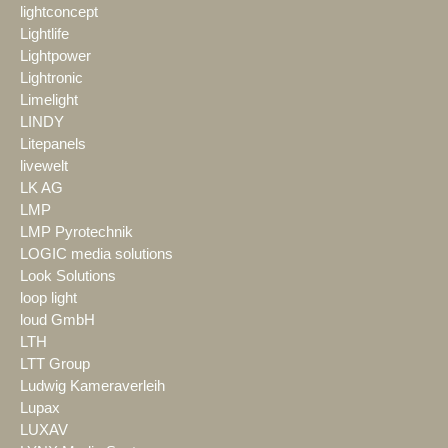
lightconcept
Lightlife
Lightpower
Lightronic
Limelight
LINDY
Litepanels
livewelt
LK AG
LMP
LMP Pyrotechnik
LOGIC media solutions
Look Solutions
loop light
loud GmbH
LTH
LTT Group
Ludwig Kameraverleih
Lupax
LUXAV