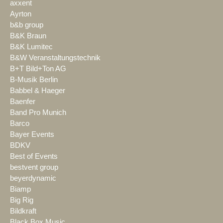
axxent
Ayrton
b&b group
B&K Braun
B&K Lumitec
B&W Veranstaltungstechnik
B+T Bild+Ton AG
B-Musik Berlin
Babbel & Haeger
Baenfer
Band Pro Munich
Barco
Bayer Events
BDKV
Best of Events
bestvent group
beyerdynamic
Biamp
Big Rig
Bildkraft
Black Box Music