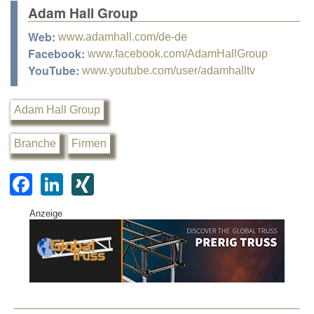
Adam Hall Group
Web:
www.adamhall.com/de-de
Facebook:
www.facebook.com/AdamHallGroup
YouTube:
www.youtube.com/user/adamhalltv
Adam Hall Group
Branche
Firmen
F
Li
XI
a
n
N
Anzeige
c
k
G
e
e
b
dI
o
n