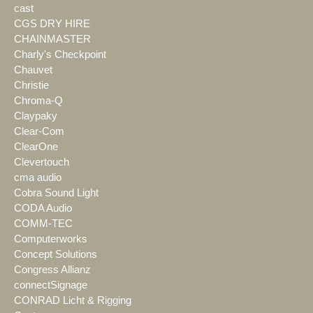
cast
CGS DRY HIRE
CHAINMASTER
Charly's Checkpoint
Chauvet
Christie
Chroma-Q
Claypaky
Clear-Com
ClearOne
Clevertouch
cma audio
Cobra Sound Light
CODA Audio
COMM-TEC
Computerworks
Concept Solutions
Congress Allianz
connectSignage
CONRAD Licht & Rigging