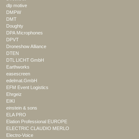
dlp motive
DMPW
DMT
Doughty
DPA Microphones
DPVT
Droneshow Alliance
DTEN
DTL LICHT GmbH
Earthworks
easescreen
edelmat.GmbH
EFM Event Logistics
Ehrgeiz
EIKI
einstein & sons
ELA PRO
Elation Professional EUROPE
ELECTRIC CLAUDIO MERLO
Electro-Voice