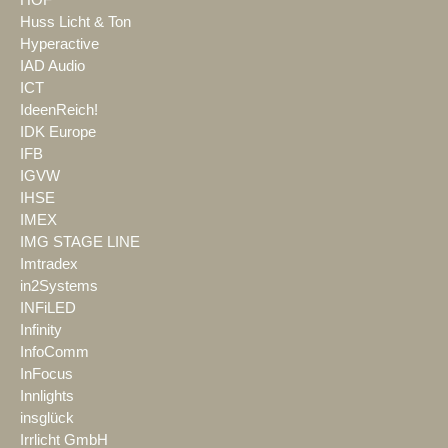
Huss Licht & Ton
Hyperactive
IAD Audio
ICT
IdeenReich!
IDK Europe
IFB
IGVW
IHSE
IMEX
IMG STAGE LINE
Imtradex
in2Systems
INFiLED
Infinity
InfoComm
InFocus
Innlights
insglück
Irrlicht GmbH