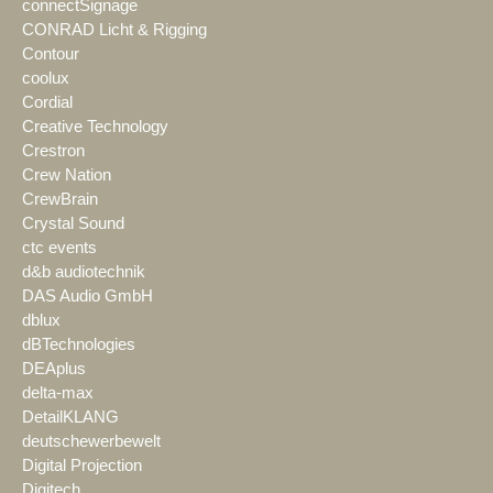
connectSignage
CONRAD Licht & Rigging
Contour
coolux
Cordial
Creative Technology
Crestron
Crew Nation
CrewBrain
Crystal Sound
ctc events
d&b audiotechnik
DAS Audio GmbH
dblux
dBTechnologies
DEAplus
delta-max
DetailKLANG
deutschewerbewelt
Digital Projection
Digitech