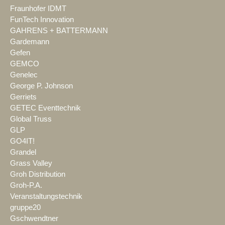
Fraunhofer IDMT
FunTech Innovation
GAHRENS + BATTERMANN
Gardemann
Gefen
GEMCO
Genelec
George P. Johnson
Gerriets
GETEC Eventtechnik
Global Truss
GLP
GO4IT!
Grandel
Grass Valley
Groh Distribution
Groh-P.A.
Veranstaltungstechnik
gruppe20
Gschwendtner