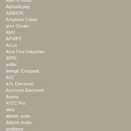
Allen & Heath
Alphadisplay
AMBION
Amptown Cases
ams Osram
AMX
APWPT
Arcus
Area Four Industries
ARRI
artlife
artlogic Crewpool
ASC
ASL Electronic
Assmann Electronic
Astera
ATEC Pro
ateis
atlantic audio
Atlantis Audio
audiluma