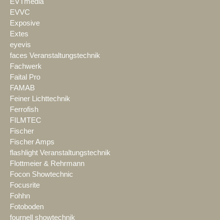
EVTmedia
EVVC
Exposive
Extes
eyevis
faces Veranstaltungstechnik
Fachwerk
Faital Pro
FAMAB
Feiner Lichttechnik
Ferrofish
FILMTEC
Fischer
Fischer Amps
flashlight Veranstaltungstechnik
Flottmeier & Rehrmann
Focon Showtechnic
Focusrite
Fohhn
Fotoboden
fournell showtechnik