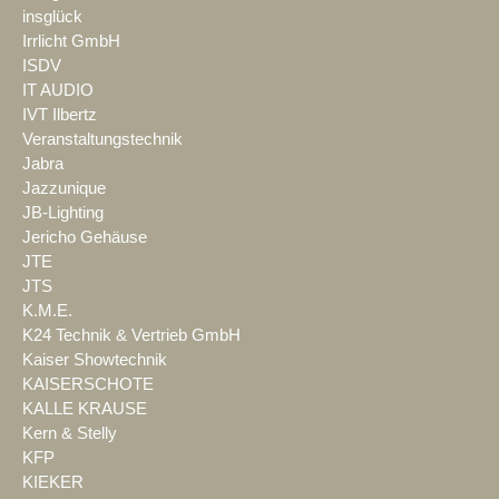
insglück
Irrlicht GmbH
ISDV
IT AUDIO
IVT Ilbertz
Veranstaltungstechnik
Jabra
Jazzunique
JB-Lighting
Jericho Gehäuse
JTE
JTS
K.M.E.
K24 Technik & Vertrieb GmbH
Kaiser Showtechnik
KAISERSCHOTE
KALLE KRAUSE
Kern & Stelly
KFP
KIEKER