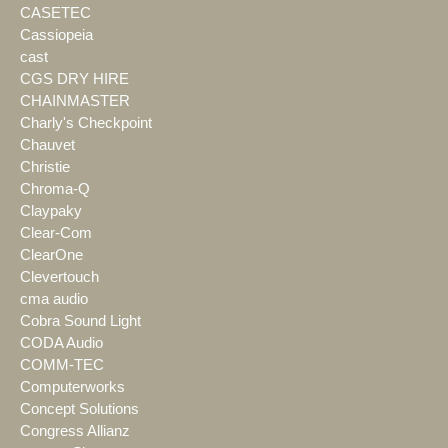
CASETEC
Cassiopeia
cast
CGS DRY HIRE
CHAINMASTER
Charly's Checkpoint
Chauvet
Christie
Chroma-Q
Claypaky
Clear-Com
ClearOne
Clevertouch
cma audio
Cobra Sound Light
CODA Audio
COMM-TEC
Computerworks
Concept Solutions
Congress Allianz