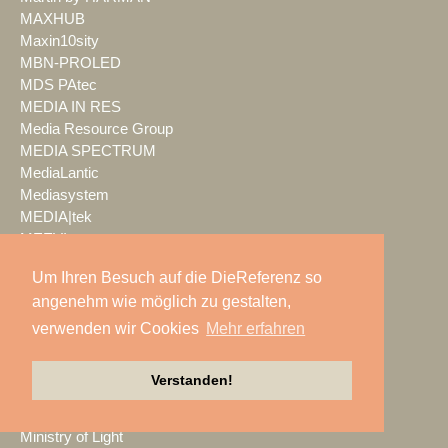
MAXHUB
Maxin10sity
MBN-PROLED
MDS PAtec
MEDIA IN RES
Media Resource Group
MEDIA SPECTRUM
MediaLantic
Mediasystem
MEDIA|tek
MEEVI-rent
Mega Audio
Um Ihren Besuch auf die DieReferenz so
Megaforce
angenehm wie möglich zu gestalten,
MEGATECH
Merging Technologies
verwenden wir Cookies
Mehr erfahren
Mersive
Meyer Sound
Verstanden!
Miet-pa
MILOS
Ministry of Light