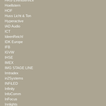
HKG Eventservice
Hoellstern
HOF
Huss Licht & Ton
Hyperactive
IAD Audio
ICT
IdeenReich!
IDK Europe
IFB
IGVW
IHSE
IMEX
IMG STAGE LINE
Imtradex
in2Systems
INFiLED
Infinity
InfoComm
InFocus
Innlights