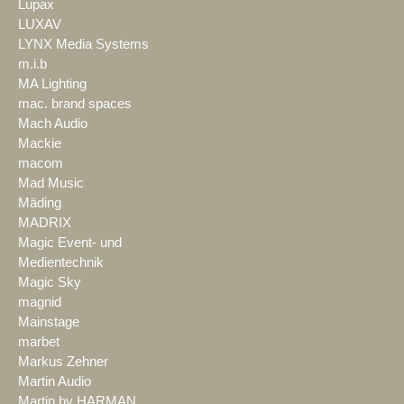
Lupax
LUXAV
LYNX Media Systems
m.i.b
MA Lighting
mac. brand spaces
Mach Audio
Mackie
macom
Mad Music
Mäding
MADRIX
Magic Event- und
Medientechnik
Magic Sky
magnid
Mainstage
marbet
Markus Zehner
Martin Audio
Martin by HARMAN