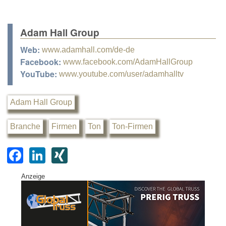
Adam Hall Group
Web:
www.adamhall.com/de-de
Facebook:
www.facebook.com/AdamHallGroup
YouTube:
www.youtube.com/user/adamhalltv
Adam Hall Group
Branche
Firmen
Ton
Ton-Firmen
F
Li
XI
a
n
N
Anzeige
c
k
G
e
e
b
dI