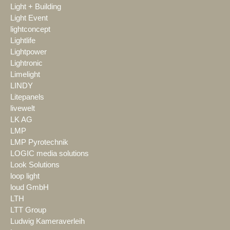
Light + Building
Light Event
lightconcept
Lightlife
Lightpower
Lightronic
Limelight
LINDY
Litepanels
livewelt
LK AG
LMP
LMP Pyrotechnik
LOGIC media solutions
Look Solutions
loop light
loud GmbH
LTH
LTT Group
Ludwig Kameraverleih