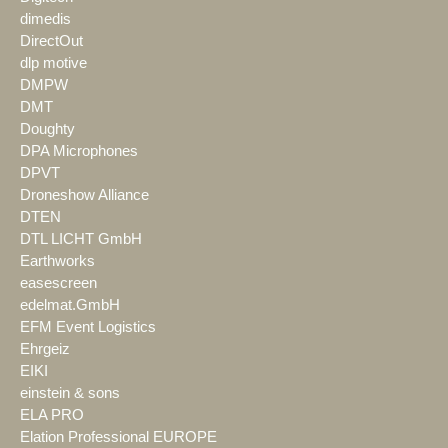
dimedis
DirectOut
dlp motive
DMPW
DMT
Doughty
DPA Microphones
DPVT
Droneshow Alliance
DTEN
DTL LICHT GmbH
Earthworks
easescreen
edelmat.GmbH
EFM Event Logistics
Ehrgeiz
EIKI
einstein & sons
ELA PRO
Elation Professional EUROPE