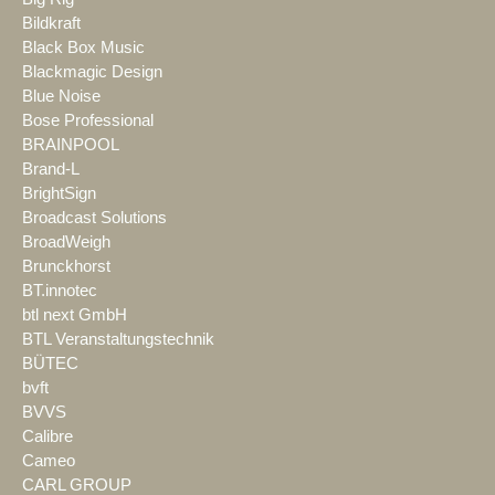
Bildkraft
Black Box Music
Blackmagic Design
Blue Noise
Bose Professional
BRAINPOOL
Brand-L
BrightSign
Broadcast Solutions
BroadWeigh
Brunckhorst
BT.innotec
btl next GmbH
BTL Veranstaltungstechnik
BÜTEC
bvft
BVVS
Calibre
Cameo
CARL GROUP