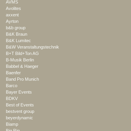
AVMS
Avolites
axxent
Ayrton
b&b group
B&K Braun
B&K Lumitec
B&W Veranstaltungstechnik
B+T Bild+Ton AG
B-Musik Berlin
Babbel & Haeger
Baenfer
Band Pro Munich
Barco
Bayer Events
BDKV
Best of Events
bestvent group
beyerdynamic
Biamp
Big Rig