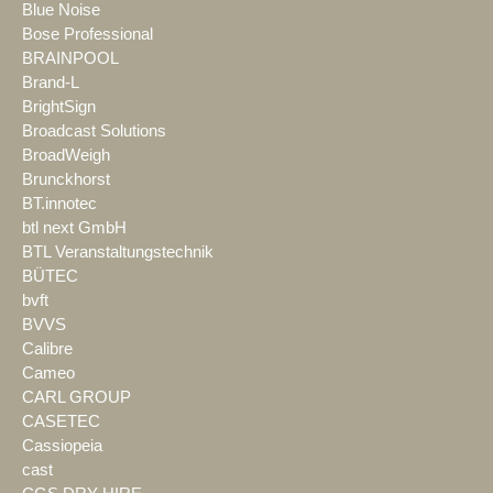
Blue Noise
Bose Professional
BRAINPOOL
Brand-L
BrightSign
Broadcast Solutions
BroadWeigh
Brunckhorst
BT.innotec
btl next GmbH
BTL Veranstaltungstechnik
BÜTEC
bvft
BVVS
Calibre
Cameo
CARL GROUP
CASETEC
Cassiopeia
cast