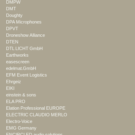
DMPW
DMT
Doughty
DPA Microphones
DPVT
Droneshow Alliance
DTEN
DTL LICHT GmbH
Earthworks
easescreen
edelmat.GmbH
EFM Event Logistics
Ehrgeiz
EIKI
einstein & sons
ELA PRO
Elation Professional EUROPE
ELECTRIC CLAUDIO MERLO
Electro-Voice
EMG Germany
ENCIRCLED audio.solutions