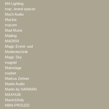
MA Lighting
mac. brand spaces
Mach Audio
Mackie
macom
Mad Music
Mäding
MADRIX
Magic Event- und
Medientechnik
Magic Sky
magnid
Mainstage
marbet
Markus Zehner
Martin Audio
Martin by HARMAN
MAXHUB
Maxin10sity
MBN-PROLED