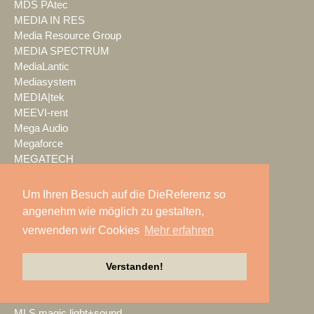
MDS PAtec
MEDIA IN RES
Media Resource Group
MEDIA SPECTRUM
MediaLantic
Mediasystem
MEDIA|tek
MEEVI-rent
Mega Audio
Megaforce
MEGATECH
Merging Technologies
Mersive
Um Ihren Besuch auf die DieReferenz so
Meyer Sound
angenehm wie möglich zu gestalten,
Miet-pa
verwenden wir Cookies
Mehr erfahren
MILOS
Ministry of Light
Verstanden!
MisterMaster
Mitsubishi Electric
MKM Event Show Technik
MLS magic light+sound