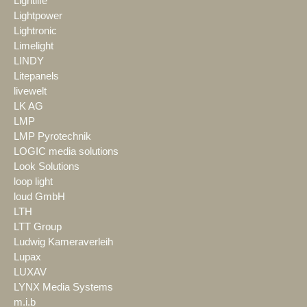
Lightlife
Lightpower
Lightronic
Limelight
LINDY
Litepanels
livewelt
LK AG
LMP
LMP Pyrotechnik
LOGIC media solutions
Look Solutions
loop light
loud GmbH
LTH
LTT Group
Ludwig Kameraverleih
Lupax
LUXAV
LYNX Media Systems
m.i.b