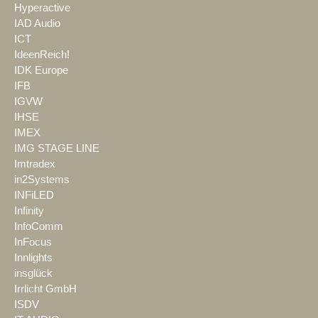
Hyperactive
IAD Audio
ICT
IdeenReich!
IDK Europe
IFB
IGVW
IHSE
IMEX
IMG STAGE LINE
Imtradex
in2Systems
INFiLED
Infinity
InfoComm
InFocus
Innlights
insglück
Irrlicht GmbH
ISDV