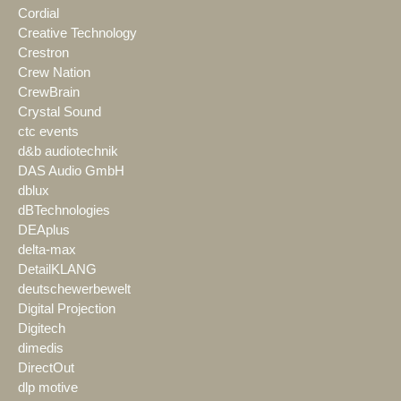
Cordial
Creative Technology
Crestron
Crew Nation
CrewBrain
Crystal Sound
ctc events
d&b audiotechnik
DAS Audio GmbH
dblux
dBTechnologies
DEAplus
delta-max
DetailKLANG
deutschewerbewelt
Digital Projection
Digitech
dimedis
DirectOut
dlp motive