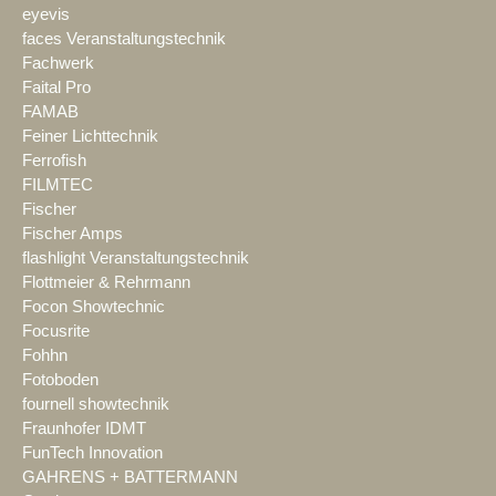
eyevis
faces Veranstaltungstechnik
Fachwerk
Faital Pro
FAMAB
Feiner Lichttechnik
Ferrofish
FILMTEC
Fischer
Fischer Amps
flashlight Veranstaltungstechnik
Flottmeier & Rehrmann
Focon Showtechnic
Focusrite
Fohhn
Fotoboden
fournell showtechnik
Fraunhofer IDMT
FunTech Innovation
GAHRENS + BATTERMANN