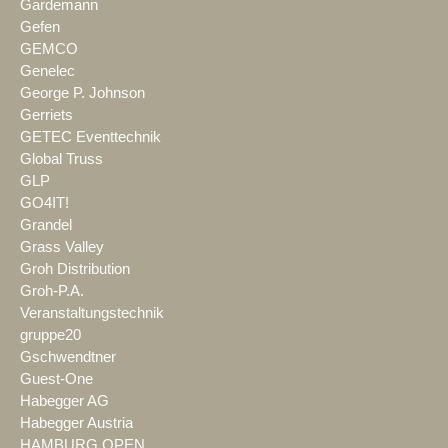
Gardemann
Gefen
GEMCO
Genelec
George P. Johnson
Gerriets
GETEC Eventtechnik
Global Truss
GLP
GO4IT!
Grandel
Grass Valley
Groh Distribution
Groh-P.A.
Veranstaltungstechnik
gruppe20
Gschwendtner
Guest-One
Habegger AG
Habegger Austria
HAMBURG OPEN