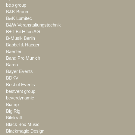
b&b group
B&K Braun
B&K Lumitec
B&W Veranstaltungstechnik
B+T Bild+Ton AG
B-Musik Berlin
Babbel & Haeger
Baenfer
Band Pro Munich
Barco
Bayer Events
BDKV
Best of Events
bestvent group
beyerdynamic
Biamp
Big Rig
Bildkraft
Black Box Music
Blackmagic Design