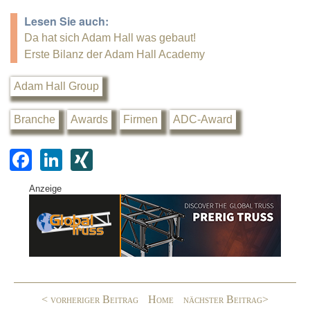
Lesen Sie auch:
Da hat sich Adam Hall was gebaut!
Erste Bilanz der Adam Hall Academy
Adam Hall Group
Branche
Awards
Firmen
ADC-Award
F
Li
XI
a
n
N
Anzeige
c
k
G
e
e
b
dI
o
n
o
< vorheriger Beitrag
Home
nächster Beitrag>