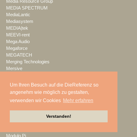
Media Resource Group
MEDIA SPECTRUM
MediaLantic
Mediasystem
MEDIA|tek
MEEVI-rent
Mega Audio
Megaforce
MEGATECH
Merging Technologies
Mersive
Meyer Sound
Miet-pa
Um Ihren Besuch auf die DieReferenz so
MILOS
angenehm wie möglich zu gestalten,
Ministry of Light
verwenden wir Cookies
Mehr erfahren
MisterMaster
Mitsubishi Electric
MKM Event Show Technik
Verstanden!
MLS magic light+sound
MMC Studios
Modulo Pi