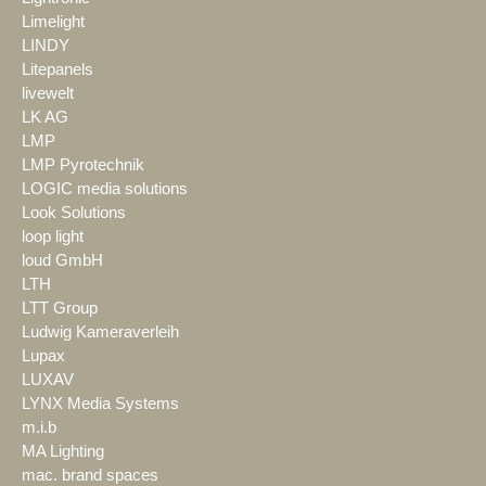
Limelight
LINDY
Litepanels
livewelt
LK AG
LMP
LMP Pyrotechnik
LOGIC media solutions
Look Solutions
loop light
loud GmbH
LTH
LTT Group
Ludwig Kameraverleih
Lupax
LUXAV
LYNX Media Systems
m.i.b
MA Lighting
mac. brand spaces