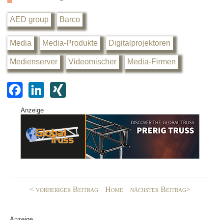
AED group
Barco
Media
Media-Produkte
Digitalprojektoren
Medienserver
Videomischer
Media-Firmen
F
Li
XI
a
n
N
Anzeige
c
k
G
e
e
b
dI
o
n
o
< vorheriger Beitrag
Home
nächster Beitrag>
k
Anzeige