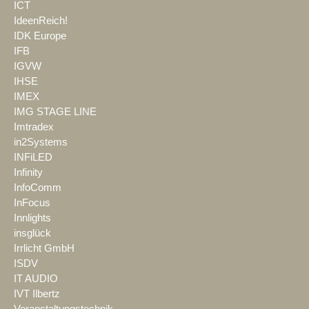
ICT
IdeenReich!
IDK Europe
IFB
IGVW
IHSE
IMEX
IMG STAGE LINE
Imtradex
in2Systems
INFiLED
Infinity
InfoComm
InFocus
Innlights
insglück
Irrlicht GmbH
ISDV
IT AUDIO
IVT Ilbertz