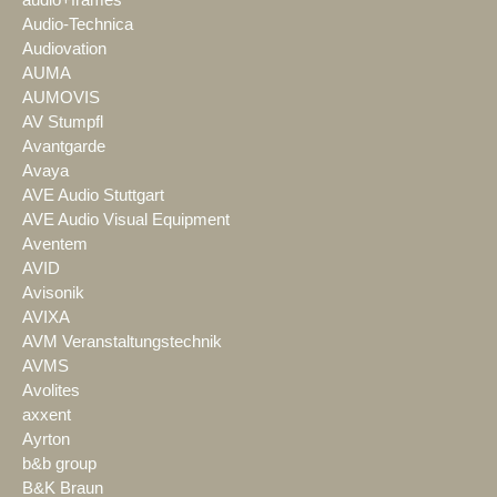
audio+frames
Audio-Technica
Audiovation
AUMA
AUMOVIS
AV Stumpfl
Avantgarde
Avaya
AVE Audio Stuttgart
AVE Audio Visual Equipment
Aventem
AVID
Avisonik
AVIXA
AVM Veranstaltungstechnik
AVMS
Avolites
axxent
Ayrton
b&b group
B&K Braun