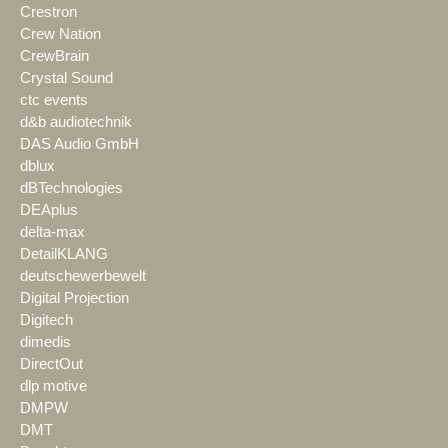
Crestron
Crew Nation
CrewBrain
Crystal Sound
ctc events
d&b audiotechnik
DAS Audio GmbH
dblux
dBTechnologies
DEAplus
delta-max
DetailKLANG
deutschewerbewelt
Digital Projection
Digitech
dimedis
DirectOut
dlp motive
DMPW
DMT