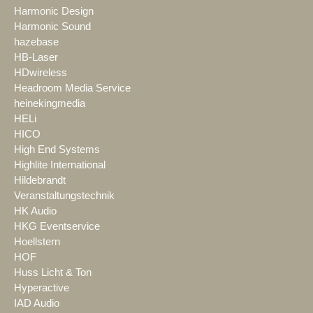
Harmonic Design
Harmonic Sound
hazebase
HB-Laser
HDwireless
Headroom Media Service
heinekingmedia
HELi
HICO
High End Systems
Highlite International
Hildebrandt
Veranstaltungstechnik
HK Audio
HKG Eventservice
Hoellstern
HOF
Huss Licht & Ton
Hyperactive
IAD Audio