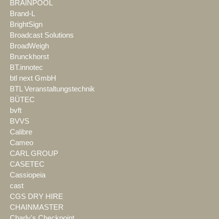
BRAINPOOL
Brand-L
BrightSign
Broadcast Solutions
BroadWeigh
Brunckhorst
BT.innotec
btl next GmbH
BTL Veranstaltungstechnik
BÜTEC
bvft
BVVS
Calibre
Cameo
CARL GROUP
CASETEC
Cassiopeia
cast
CGS DRY HIRE
CHAINMASTER
Charly's Checkpoint