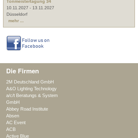
Tonmeistertagung 34
10.11.2027
-
13.11.2027
Düsseldorf
mehr ...
Die Firmen
2M Deutschland GmbH
A&O Lighting Technology
a/c/t Beratungs & System
GmbH
Abbey Road Institute
Absen
AC Event
ACB
Active Blue