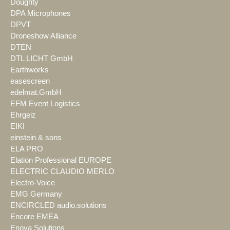
Doughty
DPA Microphones
DPVT
Droneshow Alliance
DTEN
DTL LICHT GmbH
Earthworks
easescreen
edelmat.GmbH
EFM Event Logistics
Ehrgeiz
EIKI
einstein & sons
ELA PRO
Elation Professional EUROPE
ELECTRIC CLAUDIO MERLO
Electro-Voice
EMG Germany
ENCIRCLED audio.solutions
Encore EMEA
Enova Solutions