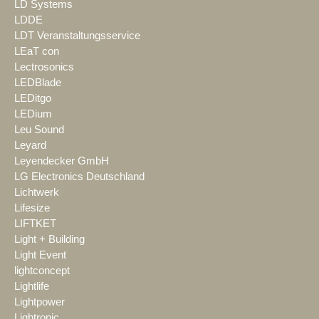
LD Systems
LDDE
LDT Veranstaltungsservice
LEaT con
Lectrosonics
LEDBlade
LEDitgo
LEDium
Leu Sound
Leyard
Leyendecker GmbH
LG Electronics Deutschland
Lichtwerk
Lifesize
LIFTKET
Light + Building
Light Event
lightconcept
Lightlife
Lightpower
Lightronic