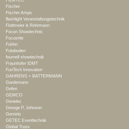
Fischer
Fischer Amps
flashlight Veranstaltungstechnik
Flottmeier & Rehrmann
Focon Showtechnic
Focusrite
Fohhn
Fotoboden
fournell showtechnik
Fraunhofer IDMT
FunTech Innovation
GAHRENS + BATTERMANN
Gardemann
Gefen
GEMCO
Genelec
George P. Johnson
Gerriets
GETEC Eventtechnik
Global Truss