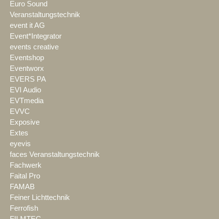
Euro Sound
Veranstaltungstechnik
event it AG
Event*Integrator
events creative
Eventshop
Eventworx
EVERS PA
EVI Audio
EVTmedia
EVVC
Exposive
Extes
eyevis
faces Veranstaltungstechnik
Fachwerk
Faital Pro
FAMAB
Feiner Lichttechnik
Ferrofish
FILMTEC