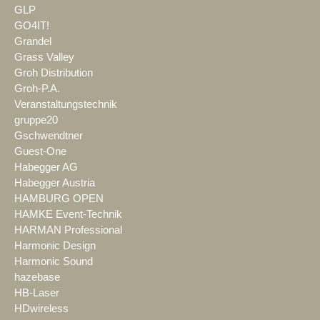
GLP
GO4IT!
Grandel
Grass Valley
Groh Distribution
Groh-P.A.
Veranstaltungstechnik
gruppe20
Gschwendtner
Guest-One
Habegger AG
Habegger Austria
HAMBURG OPEN
HAMKE Event-Technik
HARMAN Professional
Harmonic Design
Harmonic Sound
hazebase
HB-Laser
HDwireless