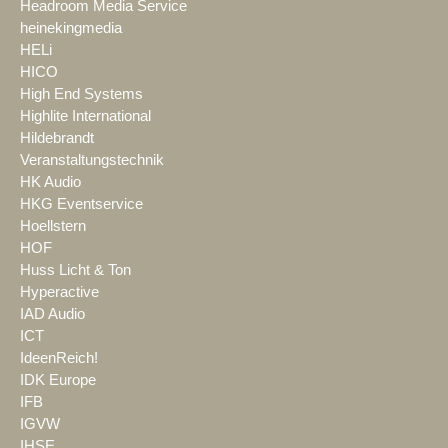
Headroom Media Service
heinekingmedia
HELi
HICO
High End Systems
Highlite International
Hildebrandt
Veranstaltungstechnik
HK Audio
HKG Eventservice
Hoellstern
HOF
Huss Licht & Ton
Hyperactive
IAD Audio
ICT
IdeenReich!
IDK Europe
IFB
IGVW
IHSE