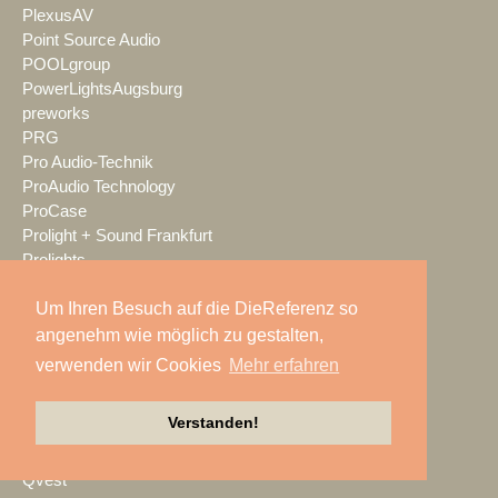
PlexusAV
Point Source Audio
POOLgroup
PowerLightsAugsburg
preworks
PRG
Pro Audio-Technik
ProAudio Technology
ProCase
Prolight + Sound Frankfurt
Prolights
Prolyte
Um Ihren Besuch auf die DieReferenz so
Promethean
Proske
angenehm wie möglich zu gestalten,
Protones
verwenden wir Cookies
Mehr erfahren
publitec
Q-SYS
Verstanden!
QSC
Quividi
Qvest