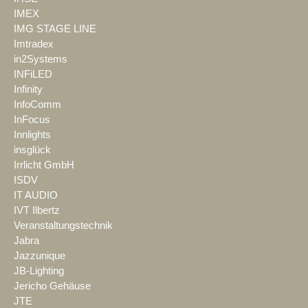
IMEX
IMG STAGE LINE
Imtradex
in2Systems
INFiLED
Infinity
InfoComm
InFocus
Innlights
insglück
Irrlicht GmbH
ISDV
IT AUDIO
IVT Ilbertz
Veranstaltungstechnik
Jabra
Jazzunique
JB-Lighting
Jericho Gehäuse
JTE