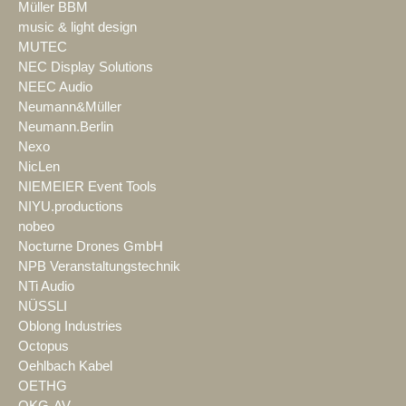
Müller BBM
music & light design
MUTEC
NEC Display Solutions
NEEC Audio
Neumann&Müller
Neumann.Berlin
Nexo
NicLen
NIEMEIER Event Tools
NIYU.productions
nobeo
Nocturne Drones GmbH
NPB Veranstaltungstechnik
NTi Audio
NÜSSLI
Oblong Industries
Octopus
Oehlbach Kabel
OETHG
OKG-AV