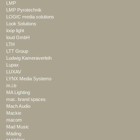
LMP
LMP Pyrotechnik
LOGIC media solutions
Look Solutions
loop light
loud GmbH
LTH
LTT Group
Ludwig Kameraverleih
Lupax
LUXAV
LYNX Media Systems
m.i.b
MA Lighting
mac. brand spaces
Mach Audio
Mackie
macom
Mad Music
Mäding