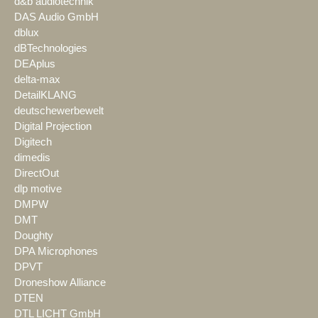
d&b audiotechnik
DAS Audio GmbH
dblux
dBTechnologies
DEAplus
delta-max
DetailKLANG
deutschewerbewelt
Digital Projection
Digitech
dimedis
DirectOut
dlp motive
DMPW
DMT
Doughty
DPA Microphones
DPVT
Droneshow Alliance
DTEN
DTL LICHT GmbH