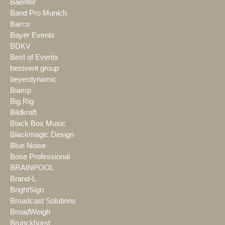
Baenfer
Band Pro Munich
Barco
Bayer Events
BDKV
Best of Events
bestvent group
beyerdynamic
Biamp
Big Rig
Bildkraft
Black Box Music
Blackmagic Design
Blue Noise
Bose Professional
BRAINPOOL
Brand-L
BrightSign
Broadcast Solutions
BroadWeigh
Brunckhorst