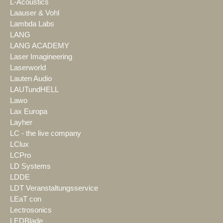
L-Acoustics
Laauser & Vohl
Lambda Labs
LANG
LANG ACADEMY
Laser Imagineering
Laserworld
Lauten Audio
LAUTundHELL
Lawo
Lax Europa
Layher
LC - the live company
LClux
LCPro
LD Systems
LDDE
LDT Veranstaltungsservice
LEaT con
Lectrosonics
LEDBlade