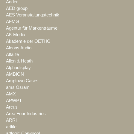
Adder
AED group
AES Veranstaltungstechnik
AFMG
Agentur für Markenträume
AK Media
Akademie der OETHG
Alcons Audio
Alfalite
Allen & Heath
Alphadisplay
AMBION
Amptown Cases
ams Osram
AMX
APWPT
Arcus
Area Four Industries
ARRI
artlife
artlogic Crewpool