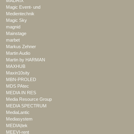
MADRIX
Magic Event- und
Medientechnik
Magic Sky
magnid
Mainstage
marbet
Markus Zehner
Martin Audio
Martin by HARMAN
MAXHUB
Maxin10sity
MBN-PROLED
MDS PAtec
MEDIA IN RES
Media Resource Group
MEDIA SPECTRUM
MediaLantic
Mediasystem
MEDIA|tek
MEEVI-rent