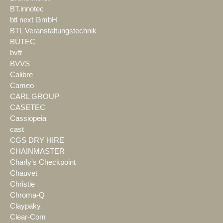
BT.innotec
btl next GmbH
BTL Veranstaltungstechnik
BÜTEC
bvft
BVVS
Calibre
Cameo
CARL GROUP
CASETEC
Cassiopeia
cast
CGS DRY HIRE
CHAINMASTER
Charly's Checkpoint
Chauvet
Christie
Chroma-Q
Claypaky
Clear-Com