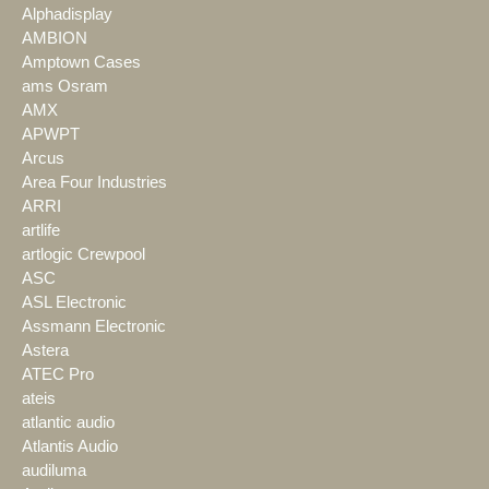
Alphadisplay
AMBION
Amptown Cases
ams Osram
AMX
APWPT
Arcus
Area Four Industries
ARRI
artlife
artlogic Crewpool
ASC
ASL Electronic
Assmann Electronic
Astera
ATEC Pro
ateis
atlantic audio
Atlantis Audio
audiluma