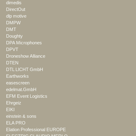
dimedis
DirectOut
dlp motive
DMPW
DMT
Doughty
DPA Microphones
DPVT
Droneshow Alliance
DTEN
DTL LICHT GmbH
Earthworks
easescreen
edelmat.GmbH
EFM Event Logistics
Ehrgeiz
EIKI
einstein & sons
ELA PRO
Elation Professional EUROPE