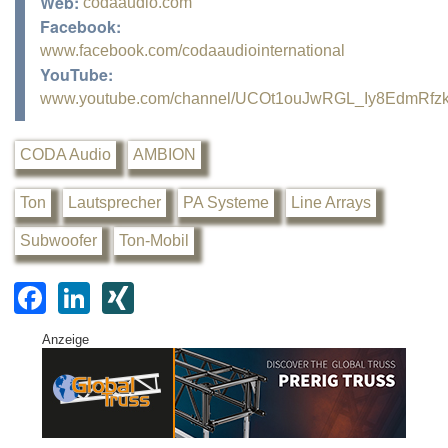
Web:
codaaudio.com
Facebook:
www.facebook.com/codaaudiointernational
YouTube:
www.youtube.com/channel/UCOt1ouJwRGL_Iy8EdmRfz
CODA Audio
AMBION
Ton
Lautsprecher
PA Systeme
Line Arrays
Subwoofer
Ton-Mobil
F
Li
XI
a
n
N
Anzeige
c
k
G
e
e
b
dI