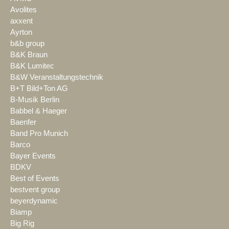
Avolites
axxent
Ayrton
b&b group
B&K Braun
B&K Lumitec
B&W Veranstaltungstechnik
B+T Bild+Ton AG
B-Musik Berlin
Babbel & Haeger
Baenfer
Band Pro Munich
Barco
Bayer Events
BDKV
Best of Events
bestvent group
beyerdynamic
Biamp
Big Rig