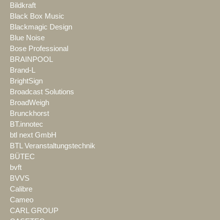
Bildkraft
Black Box Music
Blackmagic Design
Blue Noise
Bose Professional
BRAINPOOL
Brand-L
BrightSign
Broadcast Solutions
BroadWeigh
Brunckhorst
BT.innotec
btl next GmbH
BTL Veranstaltungstechnik
BÜTEC
bvft
BVVS
Calibre
Cameo
CARL GROUP