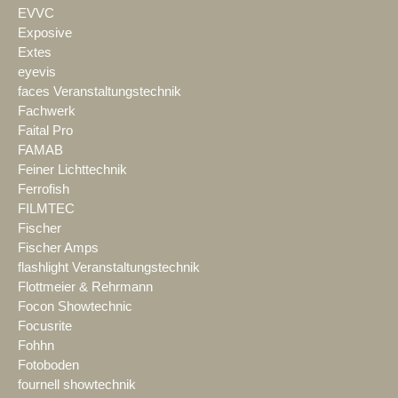
EVVC
Exposive
Extes
eyevis
faces Veranstaltungstechnik
Fachwerk
Faital Pro
FAMAB
Feiner Lichttechnik
Ferrofish
FILMTEC
Fischer
Fischer Amps
flashlight Veranstaltungstechnik
Flottmeier & Rehrmann
Focon Showtechnic
Focusrite
Fohhn
Fotoboden
fournell showtechnik