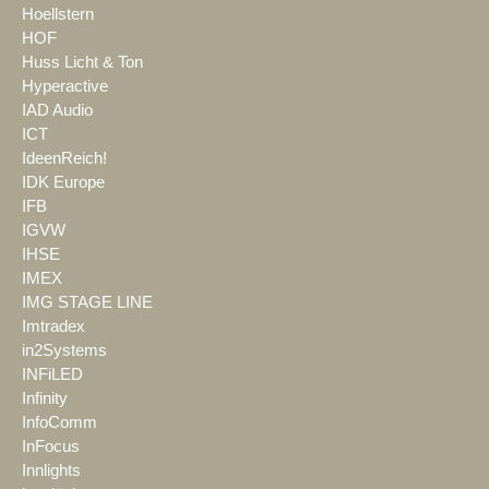
Hoellstern
HOF
Huss Licht & Ton
Hyperactive
IAD Audio
ICT
IdeenReich!
IDK Europe
IFB
IGVW
IHSE
IMEX
IMG STAGE LINE
Imtradex
in2Systems
INFiLED
Infinity
InfoComm
InFocus
Innlights