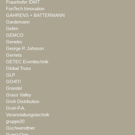
Fraunhofer IDMT
FunTech Innovation
GAHRENS + BATTERMANN
Gardemann
Gefen
GEMCO
Genelec
George P. Johnson
Gerriets
GETEC Eventtechnik
Global Truss
GLP
GO4IT!
Grandel
Grass Valley
Groh Distribution
Groh-P.A.
Veranstaltungstechnik
gruppe20
Gschwendtner
Guest-One