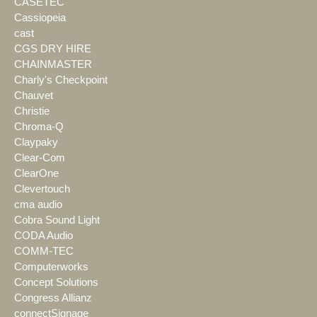
CASETEC
Cassiopeia
cast
CGS DRY HIRE
CHAINMASTER
Charly's Checkpoint
Chauvet
Christie
Chroma-Q
Claypaky
Clear-Com
ClearOne
Clevertouch
cma audio
Cobra Sound Light
CODA Audio
COMM-TEC
Computerworks
Concept Solutions
Congress Allianz
connectSignage