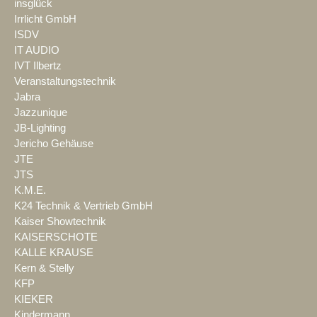
insglück
Irrlicht GmbH
ISDV
IT AUDIO
IVT Ilbertz
Veranstaltungstechnik
Jabra
Jazzunique
JB-Lighting
Jericho Gehäuse
JTE
JTS
K.M.E.
K24 Technik & Vertrieb GmbH
Kaiser Showtechnik
KAISERSCHOTE
KALLE KRAUSE
Kern & Stelly
KFP
KIEKER
Kindermann