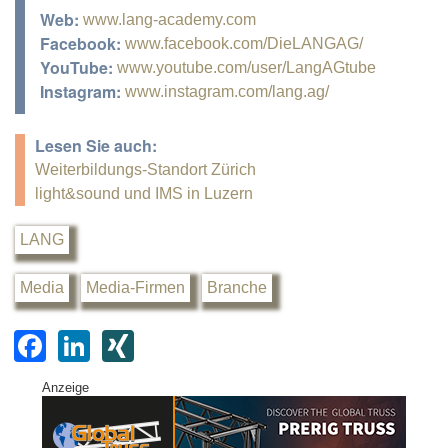
Web:
www.lang-academy.com
Facebook:
www.facebook.com/DieLANGAG/
YouTube:
www.youtube.com/user/LangAGtube
Instagram:
www.instagram.com/lang.ag/
Lesen Sie auch:
Weiterbildungs-Standort Zürich
light&sound und IMS in Luzern
LANG
Media
Media-Firmen
Branche
F
Li
XI
a
n
N
Anzeige
c
k
G
e
e