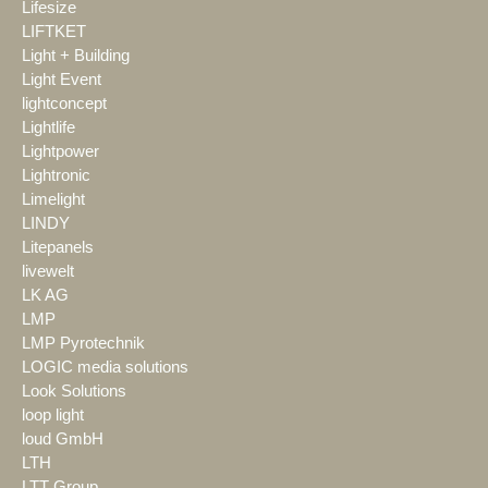
Lifesize
LIFTKET
Light + Building
Light Event
lightconcept
Lightlife
Lightpower
Lightronic
Limelight
LINDY
Litepanels
livewelt
LK AG
LMP
LMP Pyrotechnik
LOGIC media solutions
Look Solutions
loop light
loud GmbH
LTH
LTT Group