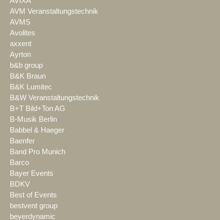
AVIXA
AVM Veranstaltungstechnik
AVMS
Avolites
axxent
Ayrton
b&b group
B&K Braun
B&K Lumitec
B&W Veranstaltungstechnik
B+T Bild+Ton AG
B-Musik Berlin
Babbel & Haeger
Baenfer
Band Pro Munich
Barco
Bayer Events
BDKV
Best of Events
bestvent group
beyerdynamic