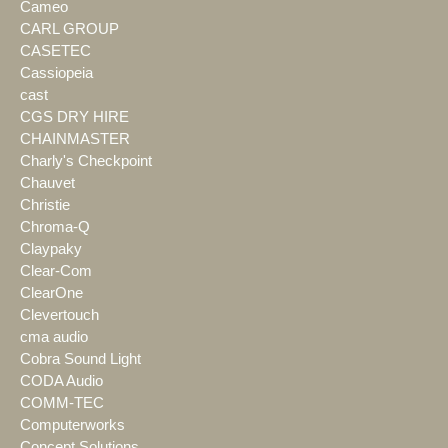
Cameo
CARL GROUP
CASETEC
Cassiopeia
cast
CGS DRY HIRE
CHAINMASTER
Charly's Checkpoint
Chauvet
Christie
Chroma-Q
Claypaky
Clear-Com
ClearOne
Clevertouch
cma audio
Cobra Sound Light
CODA Audio
COMM-TEC
Computerworks
Concept Solutions