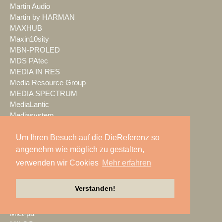
Martin Audio
Martin by HARMAN
MAXHUB
Maxin10sity
MBN-PROLED
MDS PAtec
MEDIA IN RES
Media Resource Group
MEDIA SPECTRUM
MediaLantic
Mediasystem
MEDIA|tek
MEEVI-rent
Um Ihren Besuch auf die DieReferenz so
Mega Audio
angenehm wie möglich zu gestalten,
Megaforce
verwenden wir Cookies
Mehr erfahren
MEGATECH
Merging Technologies
Verstanden!
Mersive
Meyer Sound
Miet-pa