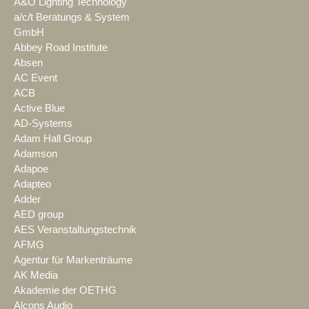
A&O Lighting Technology
a/c/t Beratungs & System
GmbH
Abbey Road Institute
Absen
AC Event
ACB
Active Blue
AD-Systems
Adam Hall Group
Adamson
Adapoe
Adapteo
Adder
AED group
AES Veranstaltungstechnik
AFMG
Agentur für Markenträume
AK Media
Akademie der OETHG
Alcons Audio