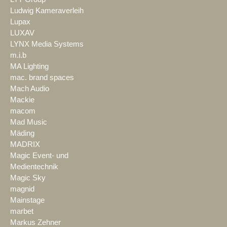
Ludwig Kameraverleih
Lupax
LUXAV
LYNX Media Systems
m.i.b
MA Lighting
mac. brand spaces
Mach Audio
Mackie
macom
Mad Music
Mäding
MADRIX
Magic Event- und
Medientechnik
Magic Sky
magnid
Mainstage
marbet
Markus Zehner