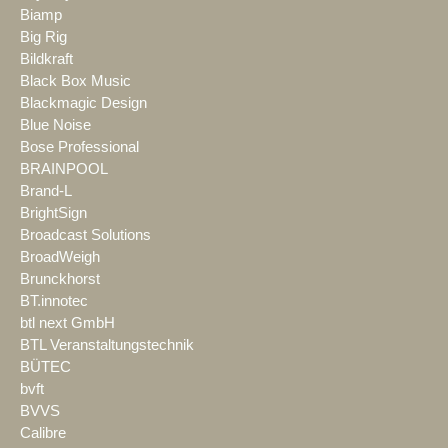
Biamp
Big Rig
Bildkraft
Black Box Music
Blackmagic Design
Blue Noise
Bose Professional
BRAINPOOL
Brand-L
BrightSign
Broadcast Solutions
BroadWeigh
Brunckhorst
BT.innotec
btl next GmbH
BTL Veranstaltungstechnik
BÜTEC
bvft
BVVS
Calibre