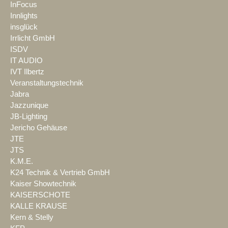
InFocus
Innlights
insglück
Irrlicht GmbH
ISDV
IT AUDIO
IVT Ilbertz
Veranstaltungstechnik
Jabra
Jazzunique
JB-Lighting
Jericho Gehäuse
JTE
JTS
K.M.E.
K24 Technik & Vertrieb GmbH
Kaiser Showtechnik
KAISERSCHOTE
KALLE KRAUSE
Kern & Stelly