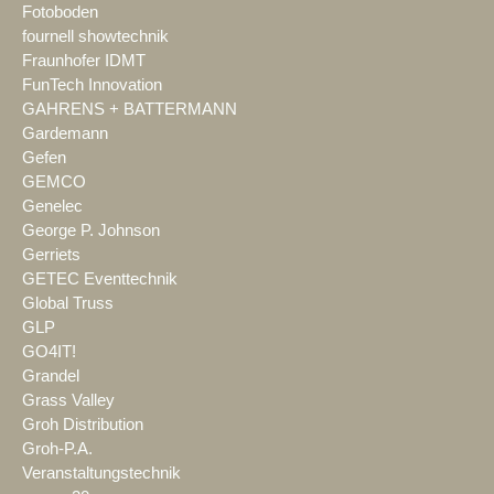
Fotoboden
fournell showtechnik
Fraunhofer IDMT
FunTech Innovation
GAHRENS + BATTERMANN
Gardemann
Gefen
GEMCO
Genelec
George P. Johnson
Gerriets
GETEC Eventtechnik
Global Truss
GLP
GO4IT!
Grandel
Grass Valley
Groh Distribution
Groh-P.A.
Veranstaltungstechnik