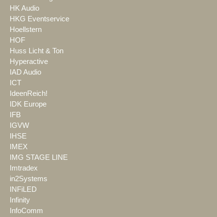
HK Audio
HKG Eventservice
Hoellstern
HOF
Huss Licht & Ton
Hyperactive
IAD Audio
ICT
IdeenReich!
IDK Europe
IFB
IGVW
IHSE
IMEX
IMG STAGE LINE
Imtradex
in2Systems
INFiLED
Infinity
InfoComm