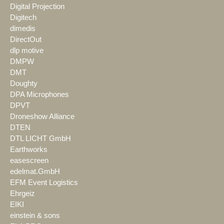
Digital Projection
Digitech
dimedis
DirectOut
dlp motive
DMPW
DMT
Doughty
DPA Microphones
DPVT
Droneshow Alliance
DTEN
DTL LICHT GmbH
Earthworks
easescreen
edelmat.GmbH
EFM Event Logistics
Ehrgeiz
EIKI
einstein & sons