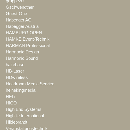
gruppe20
Gschwendtner
Guest-One
Habegger AG
Habegger Austria
HAMBURG OPEN
HAMKE Event-Technik
HARMAN Professional
Harmonic Design
Harmonic Sound
hazebase
HB-Laser
HDwireless
Headroom Media Service
heinekingmedia
HELi
HICO
High End Systems
Highlite International
Hildebrandt
Veranstaltungstechnik