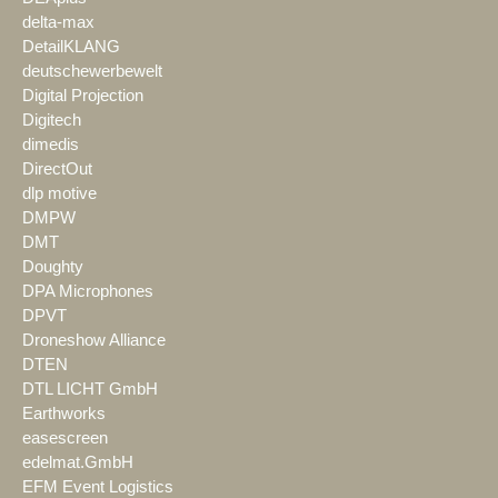
delta-max
DetailKLANG
deutschewerbewelt
Digital Projection
Digitech
dimedis
DirectOut
dlp motive
DMPW
DMT
Doughty
DPA Microphones
DPVT
Droneshow Alliance
DTEN
DTL LICHT GmbH
Earthworks
easescreen
edelmat.GmbH
EFM Event Logistics