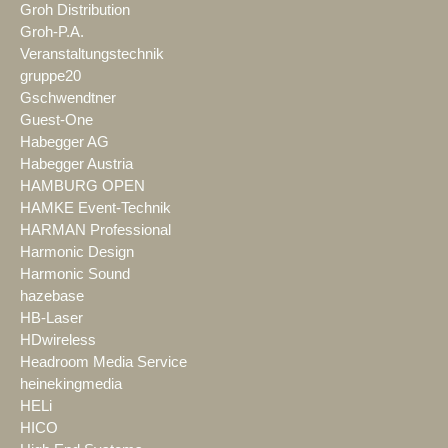
Groh Distribution
Groh-P.A.
Veranstaltungstechnik
gruppe20
Gschwendtner
Guest-One
Habegger AG
Habegger Austria
HAMBURG OPEN
HAMKE Event-Technik
HARMAN Professional
Harmonic Design
Harmonic Sound
hazebase
HB-Laser
HDwireless
Headroom Media Service
heinekingmedia
HELi
HICO