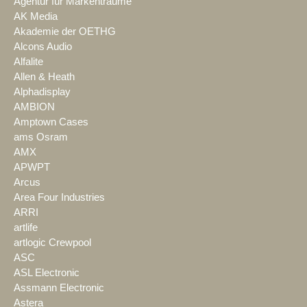
Agentur für Markenträume
AK Media
Akademie der OETHG
Alcons Audio
Alfalite
Allen & Heath
Alphadisplay
AMBION
Amptown Cases
ams Osram
AMX
APWPT
Arcus
Area Four Industries
ARRI
artlife
artlogic Crewpool
ASC
ASL Electronic
Assmann Electronic
Astera