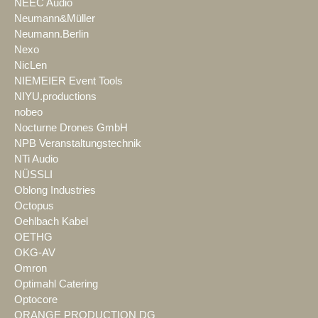
NEEC Audio
Neumann&Müller
Neumann.Berlin
Nexo
NicLen
NIEMEIER Event Tools
NIYU.productions
nobeo
Nocturne Drones GmbH
NPB Veranstaltungstechnik
NTi Audio
NÜSSLI
Oblong Industries
Octopus
Oehlbach Kabel
OETHG
OKG-AV
Omron
Optimahl Catering
Optocore
ORANGE PRODUCTION DG