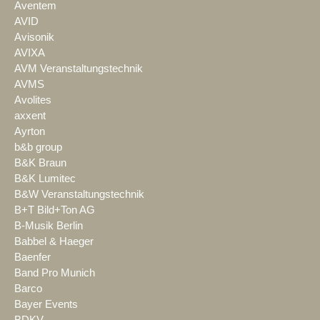
Aventem
AVID
Avisonik
AVIXA
AVM Veranstaltungstechnik
AVMS
Avolites
axxent
Ayrton
b&b group
B&K Braun
B&K Lumitec
B&W Veranstaltungstechnik
B+T Bild+Ton AG
B-Musik Berlin
Babbel & Haeger
Baenfer
Band Pro Munich
Barco
Bayer Events