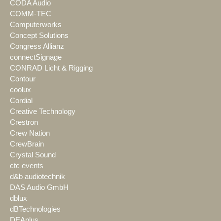
CODA Audio
COMM-TEC
Computerworks
Concept Solutions
Congress Allianz
connectSignage
CONRAD Licht & Rigging
Contour
coolux
Cordial
Creative Technology
Crestron
Crew Nation
CrewBrain
Crystal Sound
ctc events
d&b audiotechnik
DAS Audio GmbH
dblux
dBTechnologies
DEAplus