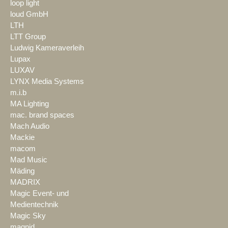
loop light
loud GmbH
LTH
LTT Group
Ludwig Kameraverleih
Lupax
LUXAV
LYNX Media Systems
m.i.b
MA Lighting
mac. brand spaces
Mach Audio
Mackie
macom
Mad Music
Mäding
MADRIX
Magic Event- und
Medientechnik
Magic Sky
magnid