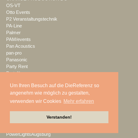
OS-VT
Otto Events
P2 Veranstaltungstechnik
PA-Line
Palmer
PAM/events
Pan Acoustics
pan-pro
Panasonic
Party Rent
Partylöwe
Peerless-AV
Um Ihren Besuch auf die DieReferenz so
perfect sound
angenehm wie möglich zu gestalten,
Pico Interactive
PIK AG
verwenden wir Cookies
Mehr erfahren
PK Sound
PlexusAV
Verstanden!
Point Source Audio
POOLgroup
PowerLightsAugsburg