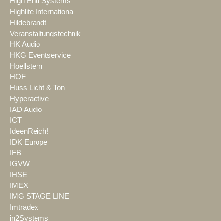
High End Systems
Highlite International
Hildebrandt
Veranstaltungstechnik
HK Audio
HKG Eventservice
Hoellstern
HOF
Huss Licht & Ton
Hyperactive
IAD Audio
ICT
IdeenReich!
IDK Europe
IFB
IGVW
IHSE
IMEX
IMG STAGE LINE
Imtradex
in2Systems