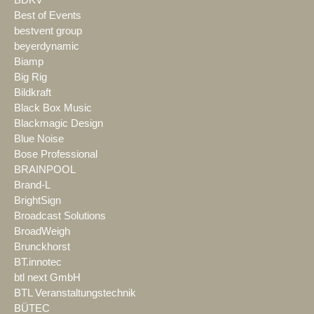
BDKV
Best of Events
bestvent group
beyerdynamic
Biamp
Big Rig
Bildkraft
Black Box Music
Blackmagic Design
Blue Noise
Bose Professional
BRAINPOOL
Brand-L
BrightSign
Broadcast Solutions
BroadWeigh
Brunckhorst
BT.innotec
btl next GmbH
BTL Veranstaltungstechnik
BÜTEC