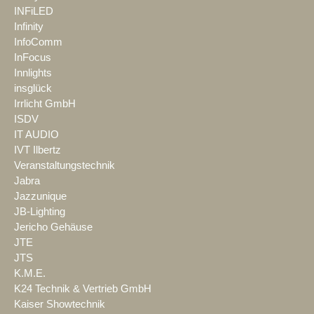
INFiLED
Infinity
InfoComm
InFocus
Innlights
insglück
Irrlicht GmbH
ISDV
IT AUDIO
IVT Ilbertz
Veranstaltungstechnik
Jabra
Jazzunique
JB-Lighting
Jericho Gehäuse
JTE
JTS
K.M.E.
K24 Technik & Vertrieb GmbH
Kaiser Showtechnik