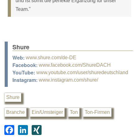
und ist somit die perfekte Ergänzung für unser
Team."
Shure
Web:
www.shure.com/de-DE
Facebook:
www.facebook.com/ShureDACH
YouTube:
www.youtube.com/user/shuredeutschland
Instagram:
www.instagram.com/shure/
Shure
Branche
Ein/Umsteiger
Ton
Ton-Firmen
F
Li
XI