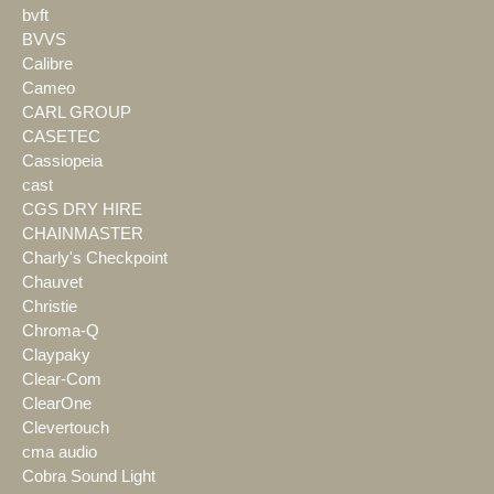
bvft
BVVS
Calibre
Cameo
CARL GROUP
CASETEC
Cassiopeia
cast
CGS DRY HIRE
CHAINMASTER
Charly's Checkpoint
Chauvet
Christie
Chroma-Q
Claypaky
Clear-Com
ClearOne
Clevertouch
cma audio
Cobra Sound Light