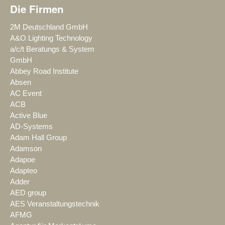
Die Firmen
2M Deutschland GmbH
A&O Lighting Technology
a/c/t Beratungs & System
GmbH
Abbey Road Institute
Absen
AC Event
ACB
Active Blue
AD-Systems
Adam Hall Group
Adamson
Adapoe
Adapteo
Adder
AED group
AES Veranstaltungstechnik
AFMG