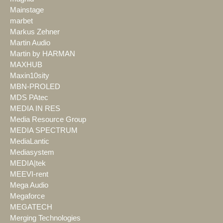
Mainstage
marbet
Markus Zehner
Martin Audio
Martin by HARMAN
MAXHUB
Maxin10sity
MBN-PROLED
MDS PAtec
MEDIA IN RES
Media Resource Group
MEDIA SPECTRUM
MediaLantic
Mediasystem
MEDIA|tek
MEEVI-rent
Mega Audio
Megaforce
MEGATECH
Merging Technologies