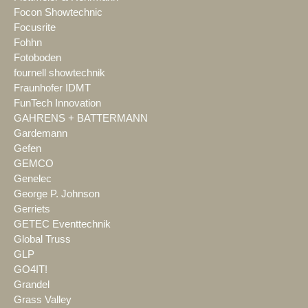
Focon Showtechnic
Focusrite
Fohhn
Fotoboden
fournell showtechnik
Fraunhofer IDMT
FunTech Innovation
GAHRENS + BATTERMANN
Gardemann
Gefen
GEMCO
Genelec
George P. Johnson
Gerriets
GETEC Eventtechnik
Global Truss
GLP
GO4IT!
Grandel
Grass Valley