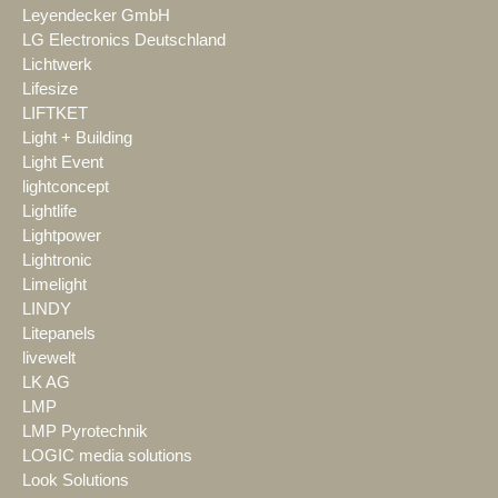
Leyendecker GmbH
LG Electronics Deutschland
Lichtwerk
Lifesize
LIFTKET
Light + Building
Light Event
lightconcept
Lightlife
Lightpower
Lightronic
Limelight
LINDY
Litepanels
livewelt
LK AG
LMP
LMP Pyrotechnik
LOGIC media solutions
Look Solutions