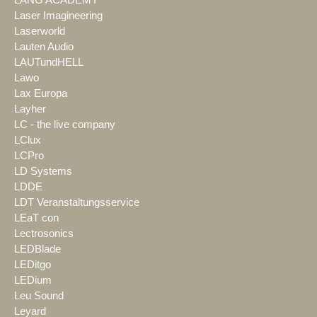
LANG ACADEMY
Laser Imagineering
Laserworld
Lauten Audio
LAUTundHELL
Lawo
Lax Europa
Layher
LC - the live company
LClux
LCPro
LD Systems
LDDE
LDT Veranstaltungsservice
LEaT con
Lectrosonics
LEDBlade
LEDitgo
LEDium
Leu Sound
Leyard