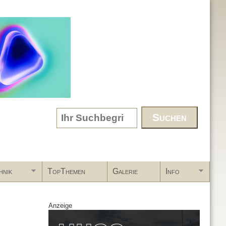
Search form
hnik
TopThemen
Galerie
Info
Anzeige