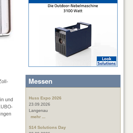
Messen
oll-
Huss Expo 2026
in und
23.09.2026
 KUBO-
Langenau
ringen
mehr ...
S14 Solutions Day