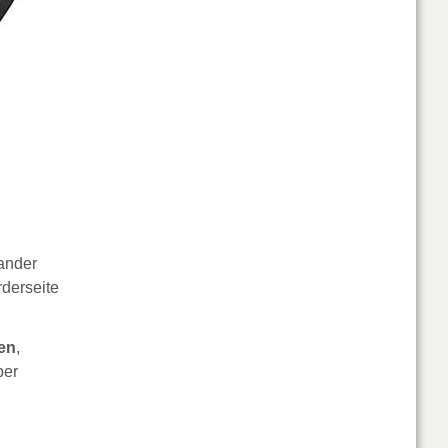
ander
derseite
en
,
ber