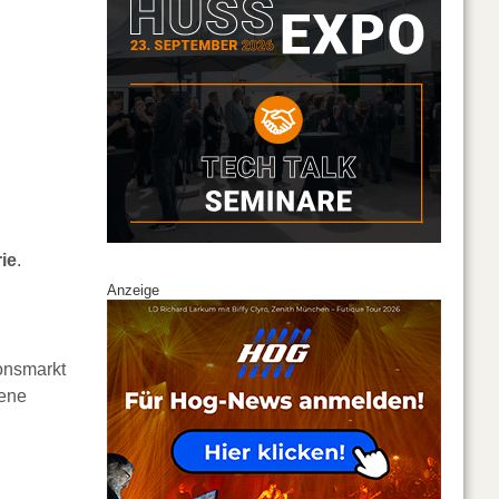
ie
.
Anzeige
ionsmarkt
gene