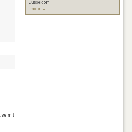
Düsseldorf
mehr ...
use mit