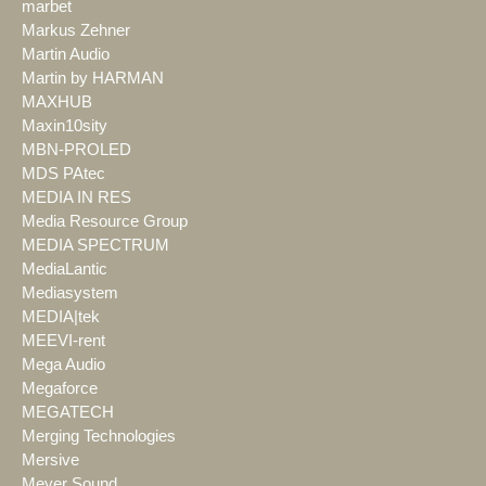
marbet
Markus Zehner
Martin Audio
Martin by HARMAN
MAXHUB
Maxin10sity
MBN-PROLED
MDS PAtec
MEDIA IN RES
Media Resource Group
MEDIA SPECTRUM
MediaLantic
Mediasystem
MEDIA|tek
MEEVI-rent
Mega Audio
Megaforce
MEGATECH
Merging Technologies
Mersive
Meyer Sound