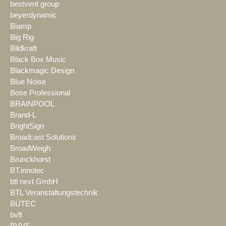
bestvent group
beyerdynamic
Biamp
Big Rig
Bildkraft
Black Box Music
Blackmagic Design
Blue Noise
Bose Professional
BRAINPOOL
Brand-L
BrightSign
Broadcast Solutions
BroadWeigh
Brunckhorst
BT.innotec
btl next GmbH
BTL Veranstaltungstechnik
BÜTEC
bvft
BVVS