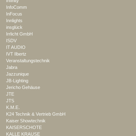
Infinity
InfoComm
InFocus
Innlights
insglück
Irrlicht GmbH
ISDV
IT AUDIO
IVT Ilbertz
Veranstaltungstechnik
Jabra
Jazzunique
JB-Lighting
Jericho Gehäuse
JTE
JTS
K.M.E.
K24 Technik & Vertrieb GmbH
Kaiser Showtechnik
KAISERSCHOTE
KALLE KRAUSE