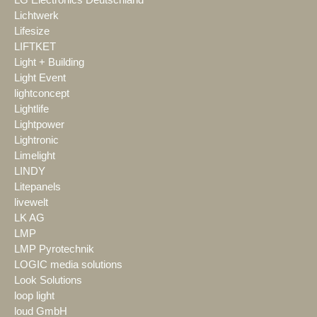
Lichtwerk
Lifesize
LIFTKET
Light + Building
Light Event
lightconcept
Lightlife
Lightpower
Lightronic
Limelight
LINDY
Litepanels
livewelt
LK AG
LMP
LMP Pyrotechnik
LOGIC media solutions
Look Solutions
loop light
loud GmbH