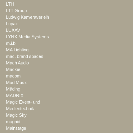
LTH
LTT Group
Ludwig Kameraverleih
Lupax
LUXAV
LYNX Media Systems
m.i.b
MA Lighting
mac. brand spaces
Mach Audio
Mackie
macom
Mad Music
Mäding
MADRIX
Magic Event- und
Medientechnik
Magic Sky
magnid
Mainstage