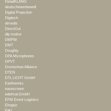
DetailKLANG
deutschewerbewelt
Digital Projection
Digitech
dimedis
DirectOut
dlp motive
DMPW
DMT
Doughty
DPA Microphones
DPVT
Droneshow Alliance
DTEN
DTL LICHT GmbH
Earthworks
easescreen
edelmat.GmbH
EFM Event Logistics
Ehrgeiz
EIKI