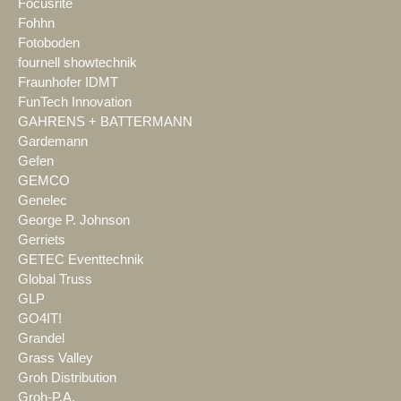
Focusrite
Fohhn
Fotoboden
fournell showtechnik
Fraunhofer IDMT
FunTech Innovation
GAHRENS + BATTERMANN
Gardemann
Gefen
GEMCO
Genelec
George P. Johnson
Gerriets
GETEC Eventtechnik
Global Truss
GLP
GO4IT!
Grandel
Grass Valley
Groh Distribution
Groh-P.A.