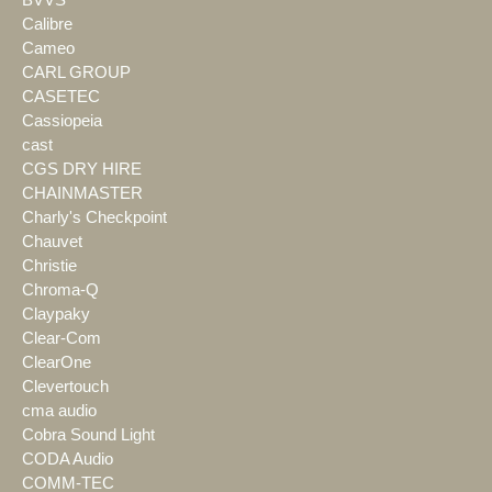
Calibre
Cameo
CARL GROUP
CASETEC
Cassiopeia
cast
CGS DRY HIRE
CHAINMASTER
Charly's Checkpoint
Chauvet
Christie
Chroma-Q
Claypaky
Clear-Com
ClearOne
Clevertouch
cma audio
Cobra Sound Light
CODA Audio
COMM-TEC