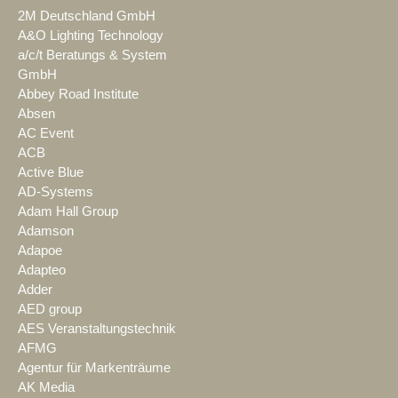
2M Deutschland GmbH
A&O Lighting Technology
a/c/t Beratungs & System
GmbH
Abbey Road Institute
Absen
AC Event
ACB
Active Blue
AD-Systems
Adam Hall Group
Adamson
Adapoe
Adapteo
Adder
AED group
AES Veranstaltungstechnik
AFMG
Agentur für Markenträume
AK Media