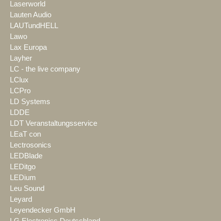
Laserworld
Lauten Audio
LAUTundHELL
Lawo
Lax Europa
Layher
LC - the live company
LClux
LCPro
LD Systems
LDDE
LDT Veranstaltungsservice
LEaT con
Lectrosonics
LEDBlade
LEDitgo
LEDium
Leu Sound
Leyard
Leyendecker GmbH
LG Electronics Deutschland