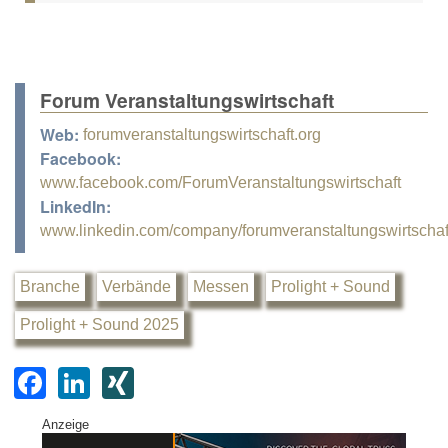
Forum Veranstaltungswirtschaft
Web:
forumveranstaltungswirtschaft.org
Facebook:
www.facebook.com/ForumVeranstaltungswirtschaft
LinkedIn:
www.linkedin.com/company/forumveranstaltungswirtschaf
Branche
Verbände
Messen
Prolight + Sound
Prolight + Sound 2025
F
Li
XI
a
n
N
Anzeige
c
k
G