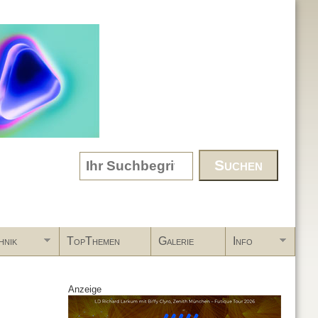
Search form
hnik
TopThemen
Galerie
Info
Anzeige