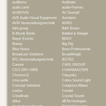
audiluma
Audinate
audio zenit
audio+frames
AUMOVIS
AV Stumpfl
AVE Audio Visual Equipment
Aventem
AVM Veranstaltungstechnik
AVMS
b&b group
B&K Braun
B-Musik Berlin
Babbel & Haeger
Bayer Events
BDKV
Biamp
Big Rig
Blue Noise
Bose Professional
Broadcast Solutions
BroadWeigh
BTL Veranstaltungstechnik
BÜTEC
Cameo
CARL GROUP
CGS DRY HIRE
CHAINMASTER
Chroma-Q
Claypaky
cma audio
Cobra Sound Light
Concept Solutions
Congress Allianz
coolux
Cordial
CrewBrain
Crystal Sound
dblux
dBTechnologies