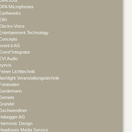
DirectOut
DPA Microphones
Earthworks
EIKI
Electro-Voice
Entertainment Technology
Concepts
event it AG
Event*Integrator
EVI Audio
eyevis
Feiner Lichttechnik
flashlight Veranstaltungstechnik
Fotoboden
Gardemann
Gerriets
Grandel
Gschwendtner
Habegger AG
Harmonic Design
Headroom Media Service