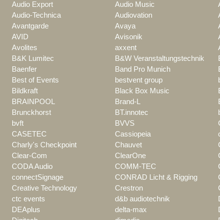
Audio Export
Audio Music
Audio-Technica
Audiovation
Avantgarde
Avaya
AVID
Avisonik
Avolites
axxent
B&K Lumitec
B&W Veranstaltungstechnik
Baenfer
Band Pro Munich
Best of Events
bestvent group
Bildkraft
Black Box Music
BRAINPOOL
Brand-L
Brunckhorst
BT.innotec
bvft
BVVS
CASETEC
Cassiopeia
Charly's Checkpoint
Chauvet
Clear-Com
ClearOne
CODA Audio
COMM-TEC
connectSignage
CONRAD Licht & Rigging
Creative Technology
Crestron
ctc events
d&b audiotechnik
DEAplus
delta-max