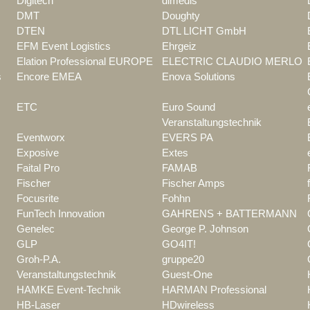
Digitech
dimedis
DMT
Doughty
DTEN
DTL LICHT GmbH
EFM Event Logistics
Ehrgeiz
Elation Professional EUROPE
ELECTRIC CLAUDIO MERLO
s
Encore EMEA
Enova Solutions
ETC
Euro Sound
Veranstaltungstechnik
Eventworx
EVERS PA
Exposive
Extes
Faital Pro
FAMAB
Fischer
Fischer Amps
Focusrite
Fohhn
FunTech Innovation
GAHRENS + BATTERMANN
Genelec
George P. Johnson
GLP
GO4IT!
Groh-P.A.
gruppe20
Veranstaltungstechnik
Guest-One
HAMKE Event-Technik
HARMAN Professional
HB-Laser
HDwireless