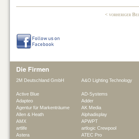
o
n
o
< vorheriger Be
k
Die Firmen
2M Deutschland GmbH
A&O Lighting Technology
Active Blue
AD-Systems
Adapteo
Adder
Agentur für Markenträume
AK Media
Allen & Heath
Alphadisplay
AMX
APWPT
artlife
artlogic Crewpool
Astera
ATEC Pro