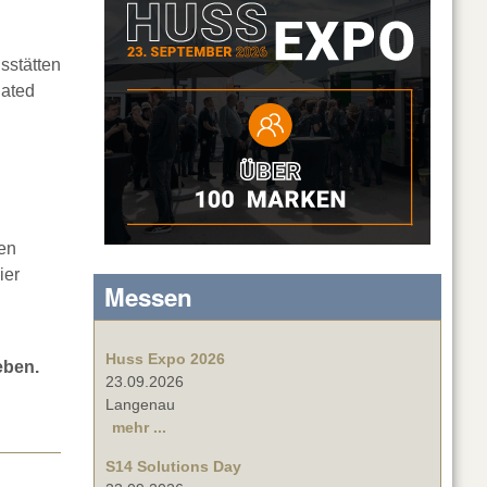
sstätten
lated
nen
ier
Messen
Huss Expo 2026
eben.
23.09.2026
Langenau
mehr ...
S14 Solutions Day