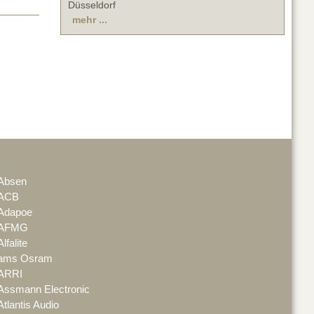
Düsseldorf
mehr ...
Absen
ACB
Adapoe
AFMG
Alfalite
ams Osram
ARRI
Assmann Electronic
Atlantis Audio