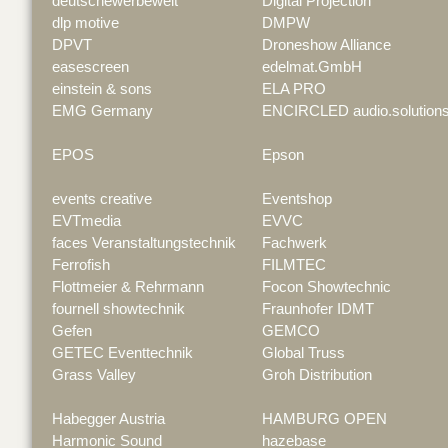
deutschewerbewelt
Digital Projection
dlp motive
DMPW
DPVT
Droneshow Alliance
easescreen
edelmat.GmbH
einstein & sons
ELA PRO
EMG Germany
ENCIRCLED audio.solution
EPOS
Epson
events creative
Eventshop
EVTmedia
EVVC
faces Veranstaltungstechnik
Fachwerk
Ferrofish
FILMTEC
Flottmeier & Rehrmann
Focon Showtechnic
fournell showtechnik
Fraunhofer IDMT
Gefen
GEMCO
GETEC Eventtechnik
Global Truss
Grass Valley
Groh Distribution
Habegger Austria
HAMBURG OPEN
Harmonic Sound
hazebase