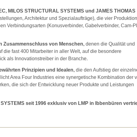
T, LITEC, MILOS STRUCTURAL SYSTEMS und JAMES THOMAS
tellungen, Architektur und Spezialaufträge), die vier Produktion
schen Verbindungsarten (Konusverbinder, Gabelverbinder, Cam-P
 ein Zusammenschluss von Menschen,
denen die Qualität und
 die fast 400 Mitarbeiter in aller Welt, auf die besondere
ick als Innovationstreiber in der Branche.
ewährten Prinzipien und Idealen,
die den Aufstieg der einzel
cht Area Four Industries eine synergetische Kombination der v
rken, die sich der Entwicklung neuer Produkte und Leistungen
YSTEMS seit 1996 exklusiv von LMP in Ibbenbüren vertri