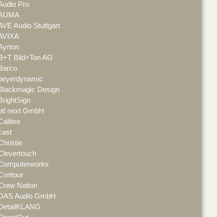
Audio Pro
AUMA
AVE Audio Stuttgart
AVIXA
Ayrton
B+T Bild+Ton AG
Barco
beyerdynamic
Blackmagic Design
BrightSign
btl next GmbH
Calibre
cast
Christie
Clevertouch
Computerworks
Contour
Crew Nation
DAS Audio GmbH
DetailKLANG