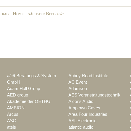
itrag
Home
nächster Beitrag>
a/c/t Beratungs & System
Abbey Road Institute
GmbH
AC Event
Adam Hall Group
Adamson
AED group
AES Veranstaltungstechnik
Akademie der OETHG
Alcons Audio
AMBION
Amptown Cases
Arcus
Area Four Industries
ASC
ASL Electronic
ateis
atlantic audio