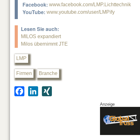
Facebook:
www.facebook.com/LMP.Lichttechnik
YouTube:
www.youtube.com/user/LMPify
Lesen Sie auch:
MILOS expandiert
Milos übernimmt JTE
LMP
Firmen
Branche
F
Li
XI
a
n
N
Anzeige
c
k
G
e
e
b
dI