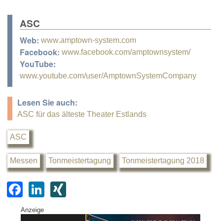
ASC
Web:
www.amptown-system.com
Facebook:
www.facebook.com/amptownsystem/
YouTube:
www.youtube.com/user/AmptownSystemCompany
Lesen Sie auch:
ASC für das älteste Theater Estlands
ASC
Messen
Tonmeistertagung
Tonmeistertagung 2018
F
Li
XI
a
n
N
Anzeige
c
k
G