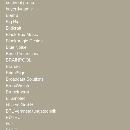
bestvent group
beyerdynamic
Biamp
Big Rig
Bildkraft
Black Box Music
Blackmagic Design
Blue Noise
Bose Professional
BRAINPOOL
Brand-L
BrightSign
Broadcast Solutions
BroadWeigh
Brunckhorst
BT.innotec
btl next GmbH
BTL Veranstaltungstechnik
BÜTEC
bvft