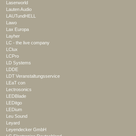
Laserworld
Lauten Audio
LAUTundHELL
Lawo
Lax Europa
Layher
LC - the live company
LClux
LCPro
LD Systems
LDDE
LDT Veranstaltungsservice
LEaT con
Lectrosonics
LEDBlade
LEDitgo
LEDium
Leu Sound
Leyard
Leyendecker GmbH