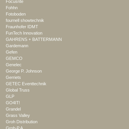
Focusrite
Fohhn
Fotoboden
fournell showtechnik
Fraunhofer IDMT
FunTech Innovation
GAHRENS + BATTERMANN
Gardemann
Gefen
GEMCO
Genelec
George P. Johnson
Gerriets
GETEC Eventtechnik
Global Truss
GLP
GO4IT!
Grandel
Grass Valley
Groh Distribution
Groh-P.A.