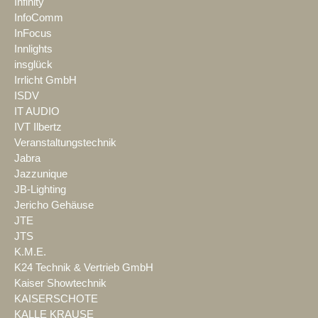
Infinity
InfoComm
InFocus
Innlights
insglück
Irrlicht GmbH
ISDV
IT AUDIO
IVT Ilbertz
Veranstaltungstechnik
Jabra
Jazzunique
JB-Lighting
Jericho Gehäuse
JTE
JTS
K.M.E.
K24 Technik & Vertrieb GmbH
Kaiser Showtechnik
KAISERSCHOTE
KALLE KRAUSE