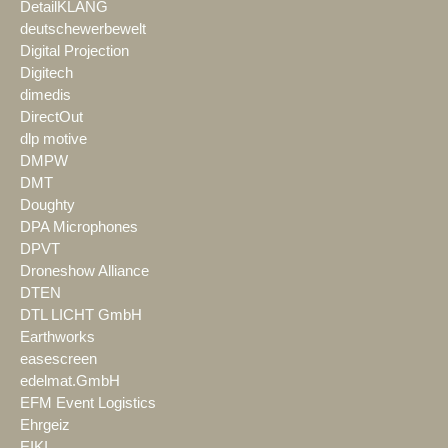
DetailKLANG
deutschewerbewelt
Digital Projection
Digitech
dimedis
DirectOut
dlp motive
DMPW
DMT
Doughty
DPA Microphones
DPVT
Droneshow Alliance
DTEN
DTL LICHT GmbH
Earthworks
easescreen
edelmat.GmbH
EFM Event Logistics
Ehrgeiz
EIKI