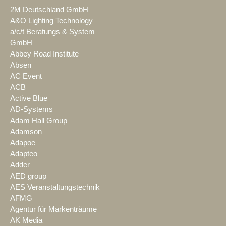
2M Deutschland GmbH
A&O Lighting Technology
a/c/t Beratungs & System
GmbH
Abbey Road Institute
Absen
AC Event
ACB
Active Blue
AD-Systems
Adam Hall Group
Adamson
Adapoe
Adapteo
Adder
AED group
AES Veranstaltungstechnik
AFMG
Agentur für Markenträume
AK Media