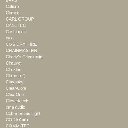
BVVS
Calibre
Cameo
CARL GROUP
CASETEC
Cassiopeia
cast
CGS DRY HIRE
CHAINMASTER
Charly's Checkpoint
Chauvet
Christie
Chroma-Q
Claypaky
Clear-Com
ClearOne
Clevertouch
cma audio
Cobra Sound Light
CODA Audio
COMM-TEC