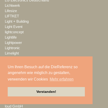
LG Electronics Deutschland
Lichtwerk
Lifesize
LIFTKET
Light + Building
Light Event
lightconcept
Lightlife
Lightpower
Lightronic
Limelight
LINDY
Litepanels
Um Ihren Besuch auf die DieReferenz so
livewelt
angenehm wie möglich zu gestalten,
LK AG
verwenden wir Cookies
Mehr erfahren
LMP
LMP Pyrotechnik
LOGIC media solutions
Verstanden!
Look Solutions
loop light
loud GmbH