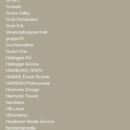
GO4IT!
Grandel
Grass Valley
Groh Distribution
Groh-P.A.
Veranstaltungstechnik
gruppe20
Gschwendtner
Guest-One
Habegger AG
Habegger Austria
HAMBURG OPEN
HAMKE Event-Technik
HARMAN Professional
Harmonic Design
Harmonic Sound
hazebase
HB-Laser
HDwireless
Headroom Media Service
heinekingmedia