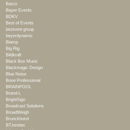
Barco
Bayer Events
BDKV
Best of Events
bestvent group
beyerdynamic
Biamp
Big Rig
Bildkraft
Black Box Music
Blackmagic Design
Blue Noise
Bose Professional
BRAINPOOL
Brand-L
BrightSign
Broadcast Solutions
BroadWeigh
Brunckhorst
BT.innotec