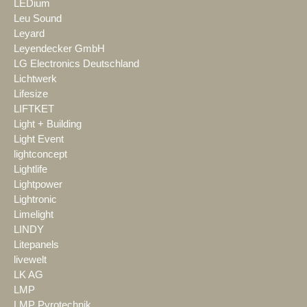
LEDium
Leu Sound
Leyard
Leyendecker GmbH
LG Electronics Deutschland
Lichtwerk
Lifesize
LIFTKET
Light + Building
Light Event
lightconcept
Lightlife
Lightpower
Lightronic
Limelight
LINDY
Litepanels
livewelt
LK AG
LMP
LMP Pyrotechnik