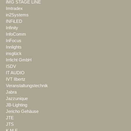
IMG STAGE LINE
Imtradex
in2Systems
INFiLED
Infinity
InfoComm
InFocus
Innlights
insglück
Irrlicht GmbH
ISDV
IT AUDIO
IVT Ilbertz
Veranstaltungstechnik
Jabra
Jazzunique
JB-Lighting
Jericho Gehäuse
JTE
JTS
K.M.E.