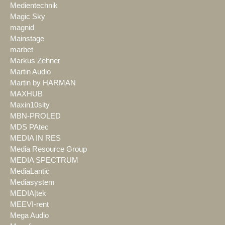
Medientechnik
Magic Sky
magnid
Mainstage
marbet
Markus Zehner
Martin Audio
Martin by HARMAN
MAXHUB
Maxin10sity
MBN-PROLED
MDS PAtec
MEDIA IN RES
Media Resource Group
MEDIA SPECTRUM
MediaLantic
Mediasystem
MEDIA|tek
MEEVI-rent
Mega Audio