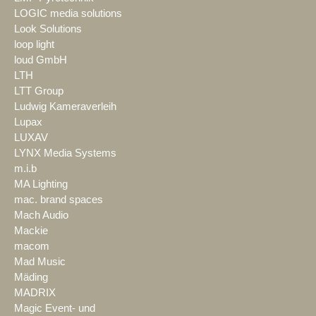
LOGIC media solutions
Look Solutions
loop light
loud GmbH
LTH
LTT Group
Ludwig Kameraverleih
Lupax
LUXAV
LYNX Media Systems
m.i.b
MA Lighting
mac. brand spaces
Mach Audio
Mackie
macom
Mad Music
Mäding
MADRIX
Magic Event- und