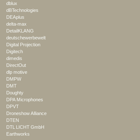
dblux
dBTechnologies
DEAplus
delta-max
DetailKLANG
deutschewerbewelt
Digital Projection
Digitech
dimedis
DirectOut
dlp motive
DMPW
DMT
Doughty
DPA Microphones
DPVT
Droneshow Alliance
DTEN
DTL LICHT GmbH
Earthworks