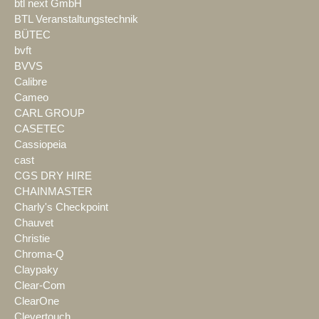
btl next GmbH
BTL Veranstaltungstechnik
BÜTEC
bvft
BVVS
Calibre
Cameo
CARL GROUP
CASETEC
Cassiopeia
cast
CGS DRY HIRE
CHAINMASTER
Charly's Checkpoint
Chauvet
Christie
Chroma-Q
Claypaky
Clear-Com
ClearOne
Clevertouch