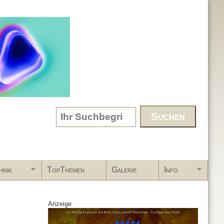
Search form
hnik
TopThemen
Galerie
Info
Anzeige