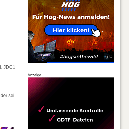
4, JDC1
Anzeige
, der sei