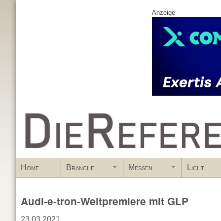
Anzeige
www.DieReferenz.de
Home
Branche
Messen
Licht
Audi-e-tron-Weltpremiere mit GLP
23.03.2021