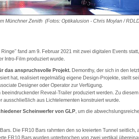
 im Münchner Zenith (Fotos: Optikalusion - Chris Moylan / RDLD
 Ringe" fand am 9. Februar 2021 mit zwei digitalen Events statt, 
r Intro-Film produziert wurde.
r das anspruchsvolle Projekt.
Demonthy, der sich in den letz
rt hat, realisiert regelmäßig eigene Design-Projekte, stellt sei
sociate Designer oder Operator zur Verfügung.
in beeindruckender Reveal-Trailer produziert werden. Zu diese
er ausschließlich aus Lichtelementen konstruiert wurde.
schiedener Scheinwerfer von GLP
, um die abwechslungsreiche
rs. Die FR10 Bars rahmten den so kreierten Tunnel seitlich, 
erte FR10 Bars wurden unterbrochen von zwei vertikal überein