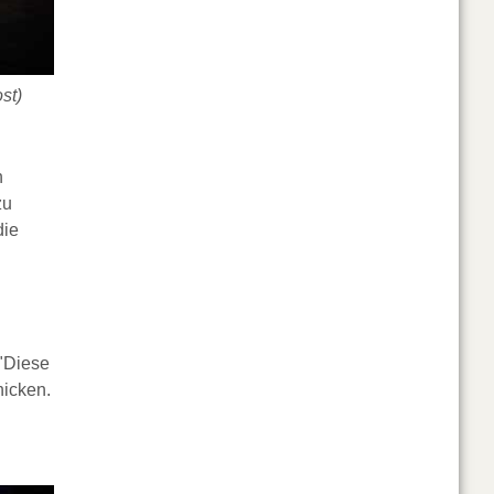
st)
n
zu
die
"Diese
hicken.