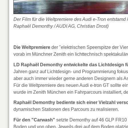
Der Film für die Weltpremiere des Audi e-Tron entstamd
Raphaël Demonthy / AUDI AG, Christian Drost)
Die Weltpremiere
der "elektrischen Speerspitze der Vier
vorab im Münchner Zenith ein lichttechnisch spektakuläre
LD Raphaël Demonthy entwickelte das Lichtdesign fü
Jahren ganz auf Lichtdesign- und Programmierung fokussie
aber auch immer wieder gerne anderen Designern als As
Für die Weltpremiere des neuen Audi e-tron GT sollte e
wurde im Zenith München ein Fahrparcours installiert, d
Raphaël Demonthy bediente sich einer Vielzahl ver
dynamischen Stationen des Parcours zu realisieren.
Für den "Carwash"
setzte Demonthy auf 46 GLP FR10 Ba
Boden und von oben. Jeweils drei auf dem Boden platzi