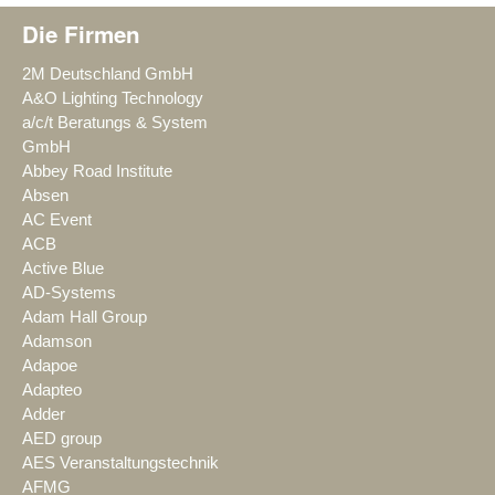
Die Firmen
2M Deutschland GmbH
A&O Lighting Technology
a/c/t Beratungs & System
GmbH
Abbey Road Institute
Absen
AC Event
ACB
Active Blue
AD-Systems
Adam Hall Group
Adamson
Adapoe
Adapteo
Adder
AED group
AES Veranstaltungstechnik
AFMG