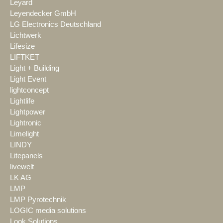
Leyard
Leyendecker GmbH
LG Electronics Deutschland
Lichtwerk
Lifesize
LIFTKET
Light + Building
Light Event
lightconcept
Lightlife
Lightpower
Lightronic
Limelight
LINDY
Litepanels
livewelt
LK AG
LMP
LMP Pyrotechnik
LOGIC media solutions
Look Solutions