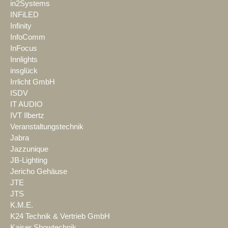
in2Systems
INFiLED
Infinity
InfoComm
InFocus
Innlights
insglück
Irrlicht GmbH
ISDV
IT AUDIO
IVT Ilbertz
Veranstaltungstechnik
Jabra
Jazzunique
JB-Lighting
Jericho Gehäuse
JTE
JTS
K.M.E.
K24 Technik & Vertrieb GmbH
Kaiser Showtechnik