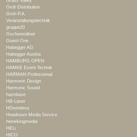
Grass Valley
Groh Distribution
Groh-P.A.
Veranstaltungstechnik
gruppe20
Gschwendtner
Guest-One
Habegger AG
Habegger Austria
HAMBURG OPEN
HAMKE Event-Technik
HARMAN Professional
Harmonic Design
Harmonic Sound
hazebase
HB-Laser
HDwireless
Headroom Media Service
heinekingmedia
HELi
HICO