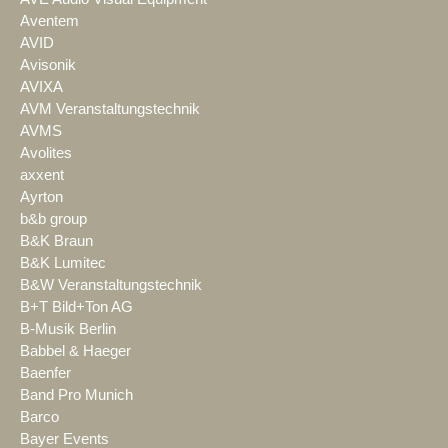
Aventem
AVID
Avisonik
AVIXA
AVM Veranstaltungstechnik
AVMS
Avolites
axxent
Ayrton
b&b group
B&K Braun
B&K Lumitec
B&W Veranstaltungstechnik
B+T Bild+Ton AG
B-Musik Berlin
Babbel & Haeger
Baenfer
Band Pro Munich
Barco
Bayer Events