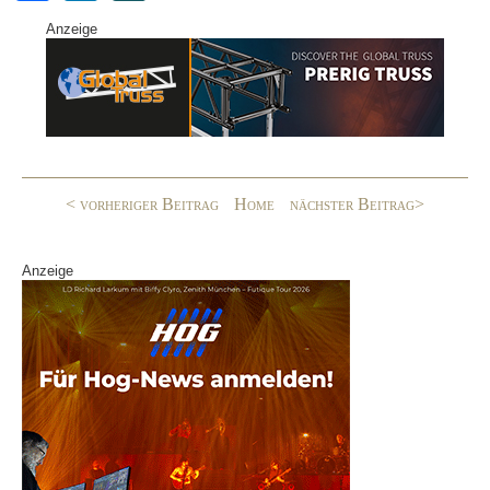
a
n
N
Anzeige
c
k
G
e
e
b
dI
o
n
o
< vorheriger Beitrag
Home
nächster Beitrag>
k
Anzeige