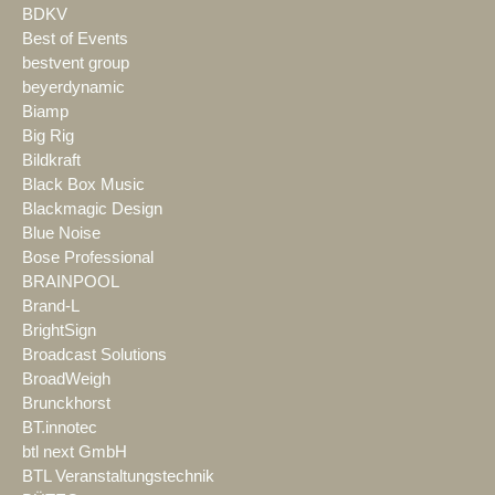
BDKV
Best of Events
bestvent group
beyerdynamic
Biamp
Big Rig
Bildkraft
Black Box Music
Blackmagic Design
Blue Noise
Bose Professional
BRAINPOOL
Brand-L
BrightSign
Broadcast Solutions
BroadWeigh
Brunckhorst
BT.innotec
btl next GmbH
BTL Veranstaltungstechnik