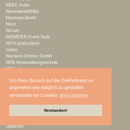
NEEC Audio
Neumann&Müller
Neumann.Berlin
Nexo
NicLen
NIEMEIER Event Tools
NIYU.productions
nobeo
Nocturne Drones GmbH
NPB Veranstaltungstechnik
NTi Audio
NÜSSLI
Um Ihren Besuch auf die DieReferenz so
Oblong Industries
angenehm wie möglich zu gestalten,
Octopus
Oehlbach Kabel
verwenden wir Cookies
Mehr erfahren
OETHG
OKG-AV
Verstanden!
Omron
Optimahl Catering
Optocore