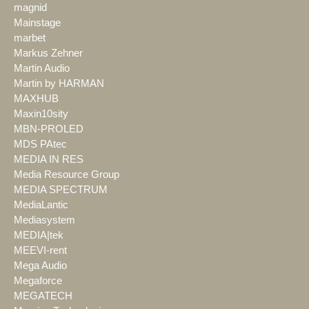
magnid
Mainstage
marbet
Markus Zehner
Martin Audio
Martin by HARMAN
MAXHUB
Maxin10sity
MBN-PROLED
MDS PAtec
MEDIA IN RES
Media Resource Group
MEDIA SPECTRUM
MediaLantic
Mediasystem
MEDIA|tek
MEEVI-rent
Mega Audio
Megaforce
MEGATECH