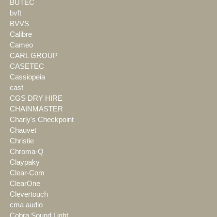
BÜTEC
bvft
BVVS
Calibre
Cameo
CARL GROUP
CASETEC
Cassiopeia
cast
CGS DRY HIRE
CHAINMASTER
Charly's Checkpoint
Chauvet
Christie
Chroma-Q
Claypaky
Clear-Com
ClearOne
Clevertouch
cma audio
Cobra Sound Light