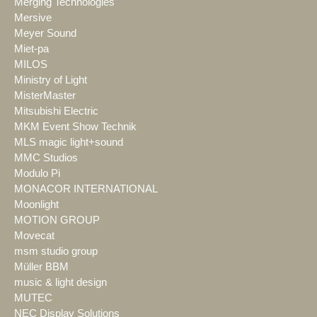
Merging Technologies
Mersive
Meyer Sound
Miet-pa
MILOS
Ministry of Light
MisterMaster
Mitsubishi Electric
MKM Event Show Technik
MLS magic light+sound
MMC Studios
Modulo Pi
MONACOR INTERNATIONAL
Moonlight
MOTION GROUP
Movecat
msm studio group
Müller BBM
music & light design
MUTEC
NEC Display Solutions