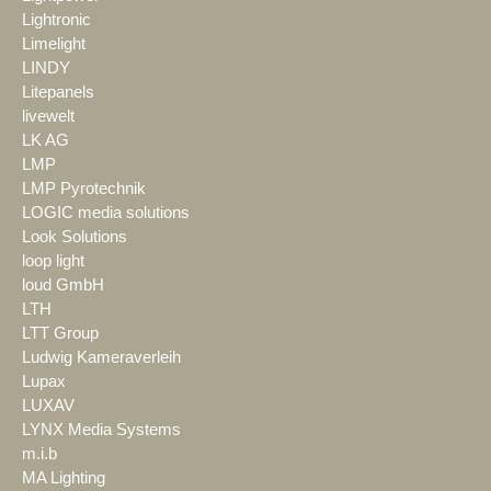
Lightronic
Limelight
LINDY
Litepanels
livewelt
LK AG
LMP
LMP Pyrotechnik
LOGIC media solutions
Look Solutions
loop light
loud GmbH
LTH
LTT Group
Ludwig Kameraverleih
Lupax
LUXAV
LYNX Media Systems
m.i.b
MA Lighting