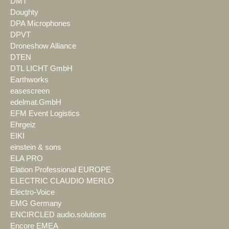
DMT
Doughty
DPA Microphones
DPVT
Droneshow Alliance
DTEN
DTL LICHT GmbH
Earthworks
easescreen
edelmat.GmbH
EFM Event Logistics
Ehrgeiz
EIKI
einstein & sons
ELA PRO
Elation Professional EUROPE
ELECTRIC CLAUDIO MERLO
Electro-Voice
EMG Germany
ENCIRCLED audio.solutions
Encore EMEA