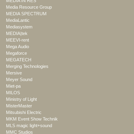
MEDIA IN RES
Media Resource Group
MEDIA SPECTRUM
MediaLantic
Mediasystem
MEDIA|tek
MEEVI-rent
Mega Audio
Megaforce
MEGATECH
Merging Technologies
Mersive
Meyer Sound
Miet-pa
MILOS
Ministry of Light
MisterMaster
Mitsubishi Electric
MKM Event Show Technik
MLS magic light+sound
MMC Studios