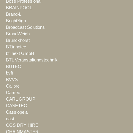
Bose Professional
BRAINPOOL
Brand-L
BrightSign
Broadcast Solutions
BroadWeigh
Brunckhorst
BT.innotec
btl next GmbH
BTL Veranstaltungstechnik
BÜTEC
bvft
BVVS
Calibre
Cameo
CARL GROUP
CASETEC
Cassiopeia
cast
CGS DRY HIRE
CHAINMASTER