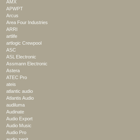
AMX
APWPT
Arcus
Area Four Industries
ARRI
artlife
artlogic Crewpool
ASC
ASL Electronic
Assmann Electronic
Astera
ATEC Pro
ateis
atlantic audio
Atlantis Audio
audiluma
Audinate
Audio Export
Audio Music
Audio Pro
audio zenit