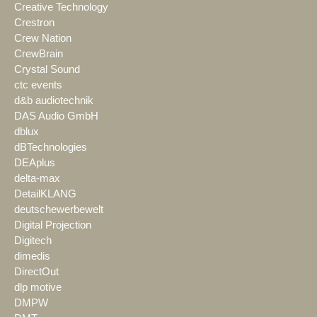
Creative Technology
Crestron
Crew Nation
CrewBrain
Crystal Sound
ctc events
d&b audiotechnik
DAS Audio GmbH
dblux
dBTechnologies
DEAplus
delta-max
DetailKLANG
deutschewerbewelt
Digital Projection
Digitech
dimedis
DirectOut
dlp motive
DMPW