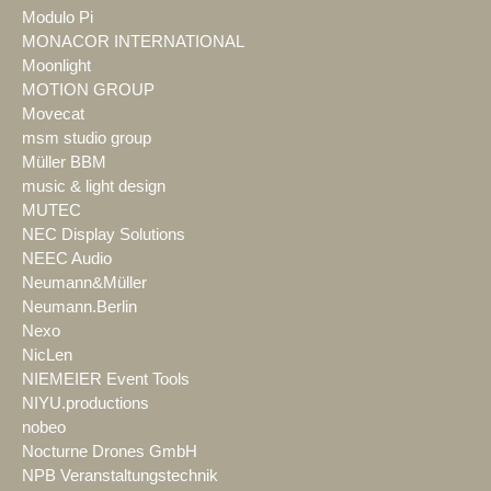
Modulo Pi
MONACOR INTERNATIONAL
Moonlight
MOTION GROUP
Movecat
msm studio group
Müller BBM
music & light design
MUTEC
NEC Display Solutions
NEEC Audio
Neumann&Müller
Neumann.Berlin
Nexo
NicLen
NIEMEIER Event Tools
NIYU.productions
nobeo
Nocturne Drones GmbH
NPB Veranstaltungstechnik