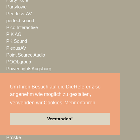
Party Rent
Partylöwe
Peerless-AV
perfect sound
Pico Interactive
PIK AG
PK Sound
PlexusAV
Point Source Audio
POOLgroup
PowerLightsAugsburg
preworks
PRG
Um Ihren Besuch auf die DieReferenz so
Pro Audio-Technik
angenehm wie möglich zu gestalten,
ProAudio Technology
verwenden wir Cookies
Mehr erfahren
ProCase
Prolight + Sound Frankfurt
Prolights
Verstanden!
Prolyte
Promethean
Proske