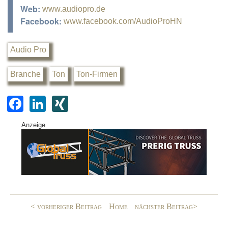
Web:
www.audiopro.de
Facebook:
www.facebook.com/AudioProHN
Audio Pro
Branche
Ton
Ton-Firmen
F
Li
XI
a
n
N
Anzeige
c
k
G
e
e
b
dI
o
n
o
< vorheriger Beitrag
Home
nächster Beitrag>
k