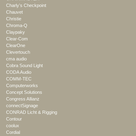
Charly's Checkpoint
Chauvet
Christie
Chroma-Q
Claypaky
Clear-Com
ClearOne
Clevertouch
cma audio
Cobra Sound Light
CODA Audio
COMM-TEC
Computerworks
Concept Solutions
Congress Allianz
connectSignage
CONRAD Licht & Rigging
Contour
coolux
Cordial