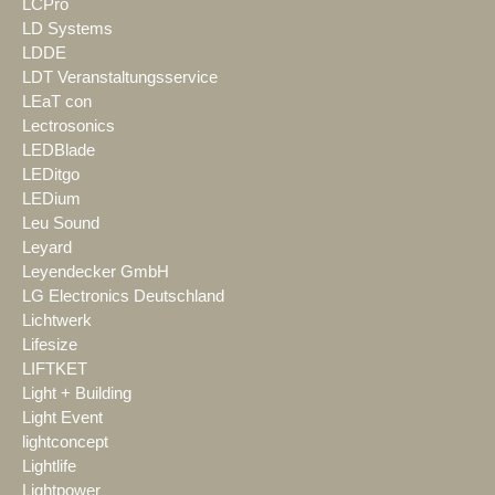
LCPro
LD Systems
LDDE
LDT Veranstaltungsservice
LEaT con
Lectrosonics
LEDBlade
LEDitgo
LEDium
Leu Sound
Leyard
Leyendecker GmbH
LG Electronics Deutschland
Lichtwerk
Lifesize
LIFTKET
Light + Building
Light Event
lightconcept
Lightlife
Lightpower