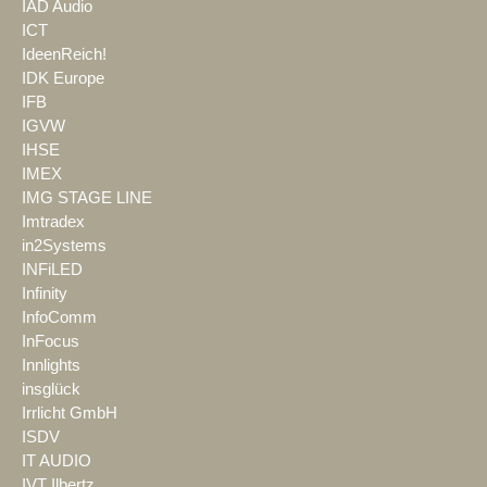
IAD Audio
ICT
IdeenReich!
IDK Europe
IFB
IGVW
IHSE
IMEX
IMG STAGE LINE
Imtradex
in2Systems
INFiLED
Infinity
InfoComm
InFocus
Innlights
insglück
Irrlicht GmbH
ISDV
IT AUDIO
IVT Ilbertz