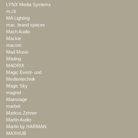
LYNX Media Systems
m.i.b
MA Lighting
mac. brand spaces
Mach Audio
Mackie
macom
Mad Music
Mäding
MADRIX
Magic Event- und
Medientechnik
Magic Sky
magnid
Mainstage
marbet
Markus Zehner
Martin Audio
Martin by HARMAN
MAXHUB