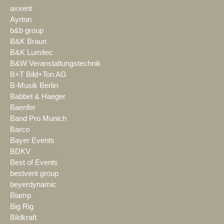
axxent
Ayrton
b&b group
B&K Braun
B&K Lumitec
B&W Veranstaltungstechnik
B+T Bild+Ton AG
B-Musik Berlin
Babbel & Haeger
Baenfer
Band Pro Munich
Barco
Bayer Events
BDKV
Best of Events
bestvent group
beyerdynamic
Biamp
Big Rig
Bildkraft