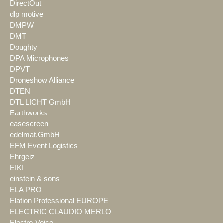
DirectOut
dlp motive
DMPW
DMT
Doughty
DPA Microphones
DPVT
Droneshow Alliance
DTEN
DTL LICHT GmbH
Earthworks
easescreen
edelmat.GmbH
EFM Event Logistics
Ehrgeiz
EIKI
einstein & sons
ELA PRO
Elation Professional EUROPE
ELECTRIC CLAUDIO MERLO
Electro-Voice