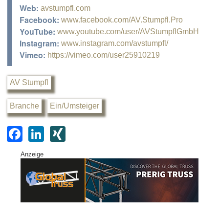
Web:
avstumpfl.com
Facebook:
www.facebook.com/AV.Stumpfl.Pro
YouTube:
www.youtube.com/user/AVStumpflGmbH
Instagram:
www.instagram.com/avstumpfl/
Vimeo:
https://vimeo.com/user25910219
AV Stumpfl
Branche
Ein/Umsteiger
F
Li
XI
a
n
N
Anzeige
c
k
G
e
e
b
dI
o
n