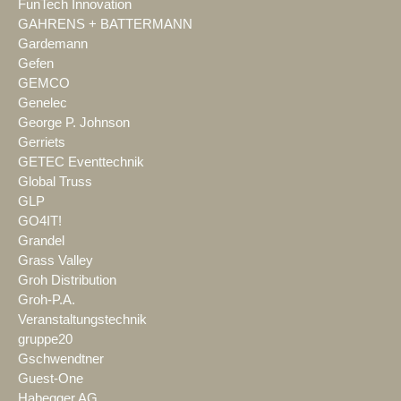
FunTech Innovation
GAHRENS + BATTERMANN
Gardemann
Gefen
GEMCO
Genelec
George P. Johnson
Gerriets
GETEC Eventtechnik
Global Truss
GLP
GO4IT!
Grandel
Grass Valley
Groh Distribution
Groh-P.A.
Veranstaltungstechnik
gruppe20
Gschwendtner
Guest-One
Habegger AG