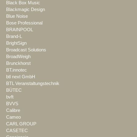
Black Box Music
Blackmagic Design
Blue Noise
Bose Professional
BRAINPOOL
Brand-L
BrightSign
Broadcast Solutions
BroadWeigh
Brunckhorst
BT.innotec
btl next GmbH
BTL Veranstaltungstechnik
BÜTEC
bvft
BVVS
Calibre
Cameo
CARL GROUP
CASETEC