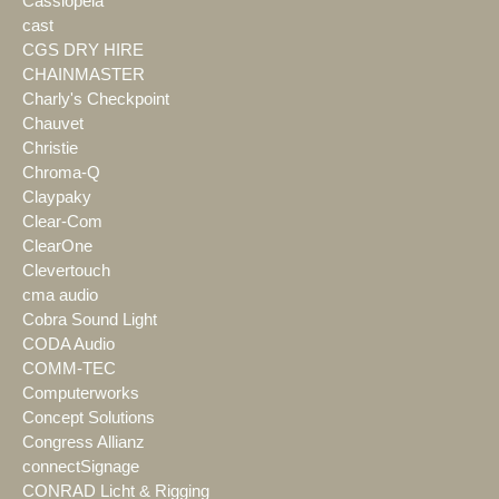
Cassiopeia
cast
CGS DRY HIRE
CHAINMASTER
Charly's Checkpoint
Chauvet
Christie
Chroma-Q
Claypaky
Clear-Com
ClearOne
Clevertouch
cma audio
Cobra Sound Light
CODA Audio
COMM-TEC
Computerworks
Concept Solutions
Congress Allianz
connectSignage
CONRAD Licht & Rigging