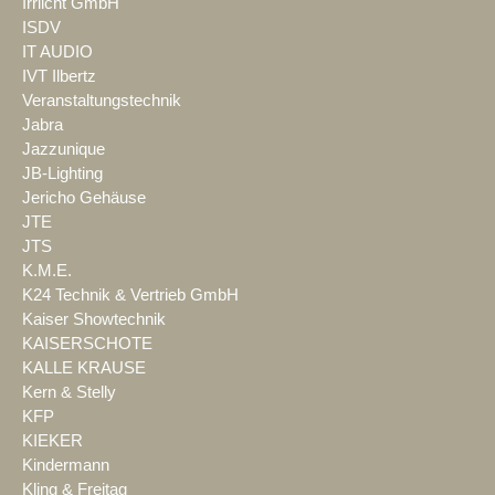
Irrlicht GmbH
ISDV
IT AUDIO
IVT Ilbertz
Veranstaltungstechnik
Jabra
Jazzunique
JB-Lighting
Jericho Gehäuse
JTE
JTS
K.M.E.
K24 Technik & Vertrieb GmbH
Kaiser Showtechnik
KAISERSCHOTE
KALLE KRAUSE
Kern & Stelly
KFP
KIEKER
Kindermann
Kling & Freitag