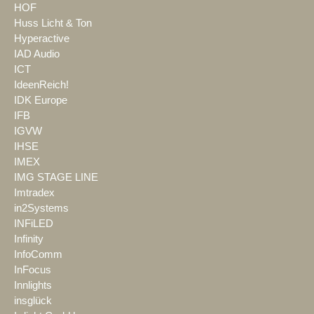
HOF
Huss Licht & Ton
Hyperactive
IAD Audio
ICT
IdeenReich!
IDK Europe
IFB
IGVW
IHSE
IMEX
IMG STAGE LINE
Imtradex
in2Systems
INFiLED
Infinity
InfoComm
InFocus
Innlights
insglück