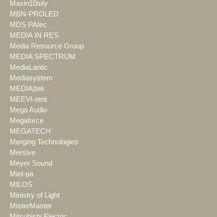
Maxin10sity
MBN-PROLED
MDS PAtec
MEDIA IN RES
Media Resource Group
MEDIA SPECTRUM
MediaLantic
Mediasystem
MEDIA|tek
MEEVI-rent
Mega Audio
Megaforce
MEGATECH
Merging Technologies
Mersive
Meyer Sound
Miet-pa
MILOS
Ministry of Light
MisterMaster
Mitsubishi Electric