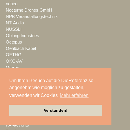
nobeo
Nocturne Drones GmbH
NPB Veranstaltungstechnik
NTi Audio
NÜSSLI
Oblong Industries
Octopus
Oehlbach Kabel
OETHG
OKG-AV
Omron
Optimahl Catering
Optocore
Um Ihren Besuch auf die DieReferenz so
ORANGE PRODUCTION DG
angenehm wie möglich zu gestalten,
OS-VT
verwenden wir Cookies
Mehr erfahren
Otto Events
P2 Veranstaltungstechnik
Verstanden!
PA-Line
Palmer
PAM/events