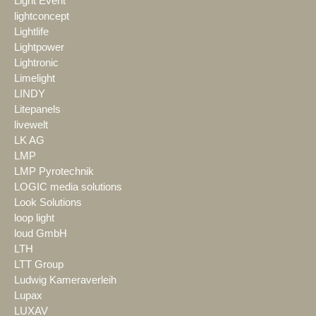
Light Event
lightconcept
Lightlife
Lightpower
Lightronic
Limelight
LINDY
Litepanels
livewelt
LK AG
LMP
LMP Pyrotechnik
LOGIC media solutions
Look Solutions
loop light
loud GmbH
LTH
LTT Group
Ludwig Kameraverleih
Lupax
LUXAV