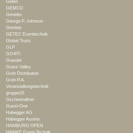
Gefen
GEMCO
Genelec
George P. Johnson
Gerriets
GETEC Eventtechnik
Global Truss
GLP
GO4IT!
Grandel
Grass Valley
Groh Distribution
Groh-P.A.
Veranstaltungstechnik
gruppe20
Gschwendtner
Guest-One
Habegger AG
Habegger Austria
HAMBURG OPEN
HAMKE Event-Technik