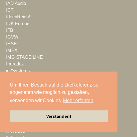
IAD Audio
ICT
IdeenReich!
IDK Europe
IFB
IGVW
IHSE
IMEX
IMG STAGE LINE
Imtradex
in2Systems
INFiLED
Infinity
Um Ihren Besuch auf die DieReferenz so
InfoComm
angenehm wie möglich zu gestalten,
InFocus
verwenden wir Cookies
Mehr erfahren
Innlights
insglück
Verstanden!
Irrlicht GmbH
ISDV
IT AUDIO