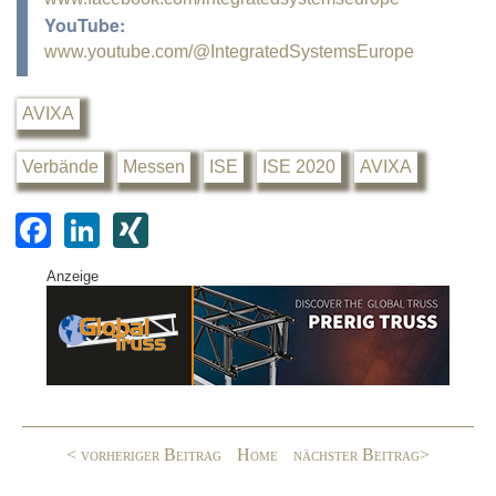
YouTube:
www.youtube.com/@IntegratedSystemsEurope
AVIXA
Verbände
Messen
ISE
ISE 2020
AVIXA
F
Li
XI
a
n
N
Anzeige
c
k
G
e
e
b
dI
o
n
o
< vorheriger Beitrag
Home
nächster Beitrag>
k