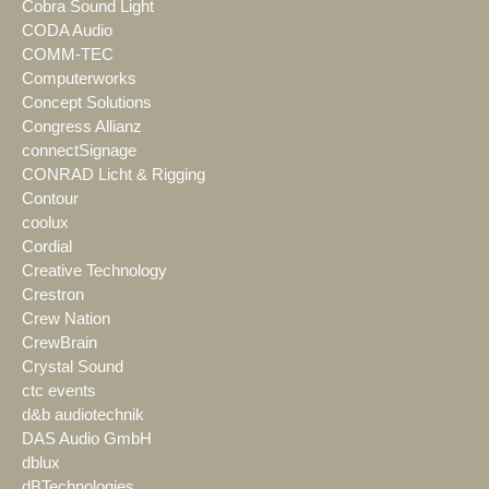
Cobra Sound Light
CODA Audio
COMM-TEC
Computerworks
Concept Solutions
Congress Allianz
connectSignage
CONRAD Licht & Rigging
Contour
coolux
Cordial
Creative Technology
Crestron
Crew Nation
CrewBrain
Crystal Sound
ctc events
d&b audiotechnik
DAS Audio GmbH
dblux
dBTechnologies