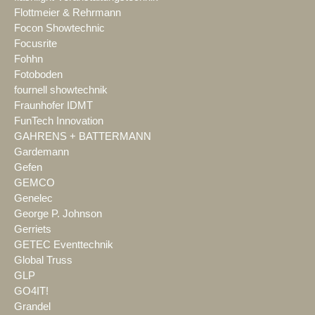
Flottmeier & Rehrmann
Focon Showtechnic
Focusrite
Fohhn
Fotoboden
fournell showtechnik
Fraunhofer IDMT
FunTech Innovation
GAHRENS + BATTERMANN
Gardemann
Gefen
GEMCO
Genelec
George P. Johnson
Gerriets
GETEC Eventtechnik
Global Truss
GLP
GO4IT!
Grandel