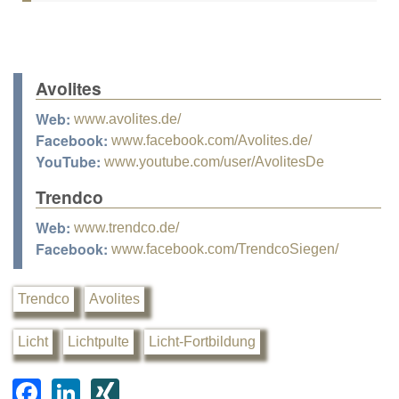
Avolites
Web:
www.avolites.de/
Facebook:
www.facebook.com/Avolites.de/
YouTube:
www.youtube.com/user/AvolitesDe
Trendco
Web:
www.trendco.de/
Facebook:
www.facebook.com/TrendcoSiegen/
Trendco
Avolites
Licht
Lichtpulte
Licht-Fortbildung
F
Li
XI