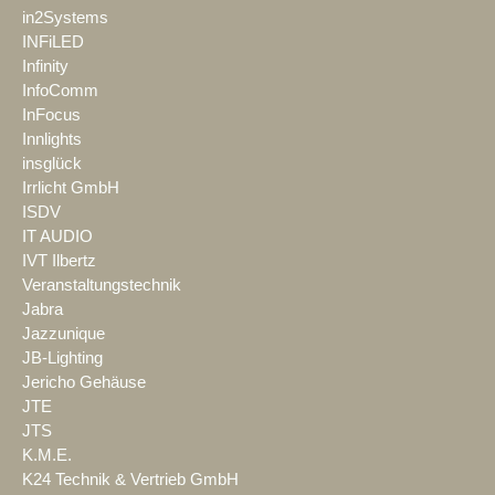
in2Systems
INFiLED
Infinity
InfoComm
InFocus
Innlights
insglück
Irrlicht GmbH
ISDV
IT AUDIO
IVT Ilbertz
Veranstaltungstechnik
Jabra
Jazzunique
JB-Lighting
Jericho Gehäuse
JTE
JTS
K.M.E.
K24 Technik & Vertrieb GmbH