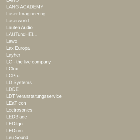
LANG
LANG ACADEMY
Laser Imagineering
Laserworld
Lauten Audio
LAUTundHELL
Lawo
Lax Europa
Layher
LC - the live company
LClux
LCPro
LD Systems
LDDE
LDT Veranstaltungsservice
LEaT con
Lectrosonics
LEDBlade
LEDitgo
LEDium
Leu Sound