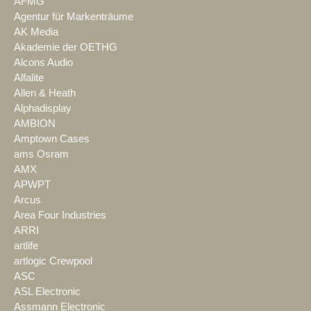
AFMG
Agentur für Markenträume
AK Media
Akademie der OETHG
Alcons Audio
Alfalite
Allen & Heath
Alphadisplay
AMBION
Amptown Cases
ams Osram
AMX
APWPT
Arcus
Area Four Industries
ARRI
artlife
artlogic Crewpool
ASC
ASL Electronic
Assmann Electronic