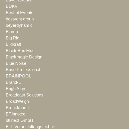
Bayer Events
BDKV
Best of Events
bestvent group
beyerdynamic
Biamp
Big Rig
Bildkraft
Black Box Music
Blackmagic Design
Blue Noise
Bose Professional
BRAINPOOL
Brand-L
BrightSign
Broadcast Solutions
BroadWeigh
Brunckhorst
BT.innotec
btl next GmbH
BTL Veranstaltungstechnik