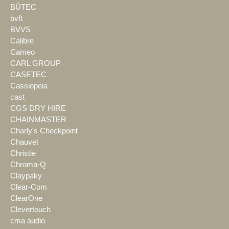
BÜTEC
bvft
BVVS
Calibre
Cameo
CARL GROUP
CASETEC
Cassiopeia
cast
CGS DRY HIRE
CHAINMASTER
Charly's Checkpoint
Chauvet
Christie
Chroma-Q
Claypaky
Clear-Com
ClearOne
Clevertouch
cma audio