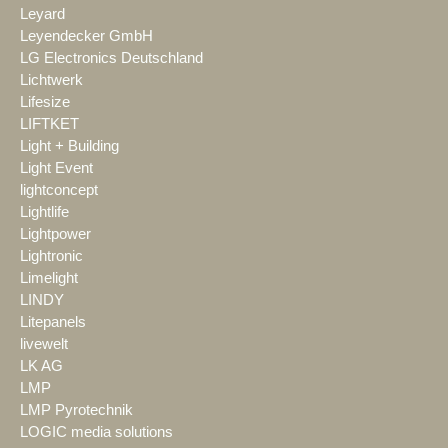
Leyard
Leyendecker GmbH
LG Electronics Deutschland
Lichtwerk
Lifesize
LIFTKET
Light + Building
Light Event
lightconcept
Lightlife
Lightpower
Lightronic
Limelight
LINDY
Litepanels
livewelt
LK AG
LMP
LMP Pyrotechnik
LOGIC media solutions