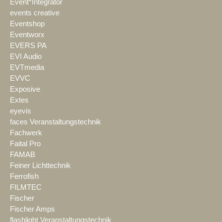
Event*Integrator
events creative
Eventshop
Eventworx
EVERS PA
EVI Audio
EVTmedia
EVVC
Exposive
Extes
eyevis
faces Veranstaltungstechnik
Fachwerk
Faital Pro
FAMAB
Feiner Lichttechnik
Ferrofish
FILMTEC
Fischer
Fischer Amps
flashlight Veranstaltungstechnik