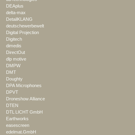
DEAplus
delta-max
DetailKLANG
deutschewerbewelt
Digital Projection
Digitech
dimedis
DirectOut
dlp motive
DMPW
DMT
Doughty
DPA Microphones
DPVT
Droneshow Alliance
DTEN
DTL LICHT GmbH
Earthworks
easescreen
edelmat.GmbH