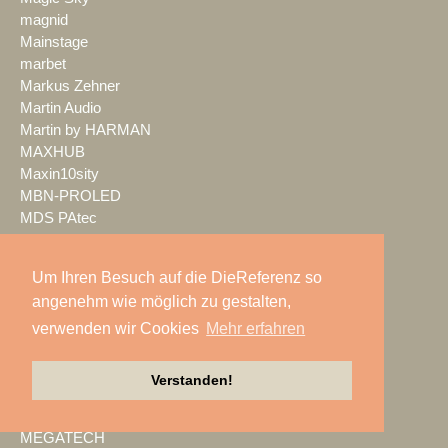
magnid
Mainstage
marbet
Markus Zehner
Martin Audio
Martin by HARMAN
MAXHUB
Maxin10sity
MBN-PROLED
MDS PAtec
MEDIA IN RES
Media Resource Group
Um Ihren Besuch auf die DieReferenz so
MEDIA SPECTRUM
angenehm wie möglich zu gestalten,
MediaLantic
Mediasystem
verwenden wir Cookies
Mehr erfahren
MEDIA|tek
MEEVI-rent
Verstanden!
Mega Audio
Megaforce
MEGATECH