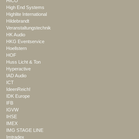
HICO
High End Systems
Highlite International
Hildebrandt
Veranstaltungstechnik
HK Audio
HKG Eventservice
Hoellstern
HOF
Huss Licht & Ton
Hyperactive
IAD Audio
ICT
IdeenReich!
IDK Europe
IFB
IGVW
IHSE
IMEX
IMG STAGE LINE
Imtradex