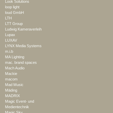
Look Solutions
loop light
loud GmbH
LTH
LTT Group
Ludwig Kameraverleih
Lupax
LUXAV
LYNX Media Systems
m.i.b
MA Lighting
mac. brand spaces
Mach Audio
Mackie
macom
Mad Music
Mäding
MADRIX
Magic Event- und
Medientechnik
Magic Sky