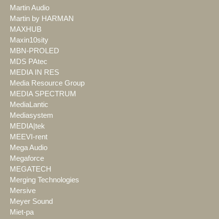
Martin Audio
Martin by HARMAN
MAXHUB
Maxin10sity
MBN-PROLED
MDS PAtec
MEDIA IN RES
Media Resource Group
MEDIA SPECTRUM
MediaLantic
Mediasystem
MEDIA|tek
MEEVI-rent
Mega Audio
Megaforce
MEGATECH
Merging Technologies
Mersive
Meyer Sound
Miet-pa