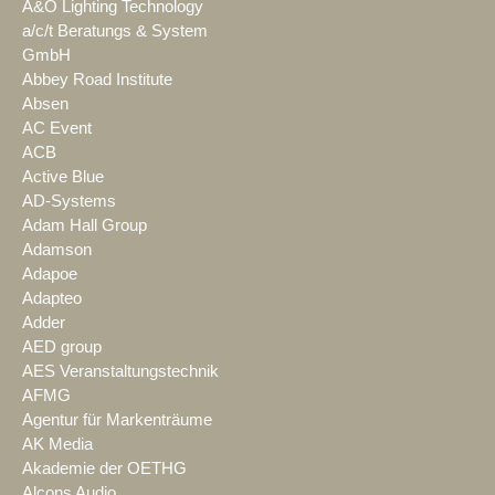
A&O Lighting Technology
a/c/t Beratungs & System
GmbH
Abbey Road Institute
Absen
AC Event
ACB
Active Blue
AD-Systems
Adam Hall Group
Adamson
Adapoe
Adapteo
Adder
AED group
AES Veranstaltungstechnik
AFMG
Agentur für Markenträume
AK Media
Akademie der OETHG
Alcons Audio