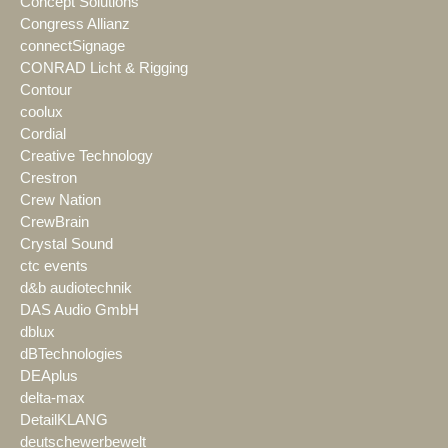
Concept Solutions
Congress Allianz
connectSignage
CONRAD Licht & Rigging
Contour
coolux
Cordial
Creative Technology
Crestron
Crew Nation
CrewBrain
Crystal Sound
ctc events
d&b audiotechnik
DAS Audio GmbH
dblux
dBTechnologies
DEAplus
delta-max
DetailKLANG
deutschewerbewelt