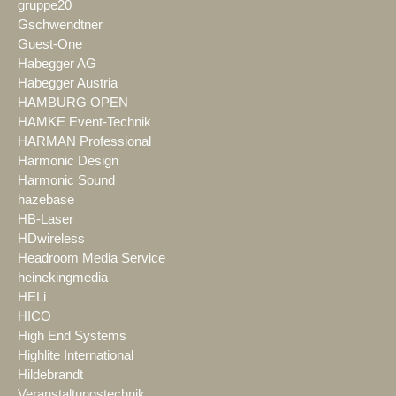
gruppe20
Gschwendtner
Guest-One
Habegger AG
Habegger Austria
HAMBURG OPEN
HAMKE Event-Technik
HARMAN Professional
Harmonic Design
Harmonic Sound
hazebase
HB-Laser
HDwireless
Headroom Media Service
heinekingmedia
HELi
HICO
High End Systems
Highlite International
Hildebrandt
Veranstaltungstechnik