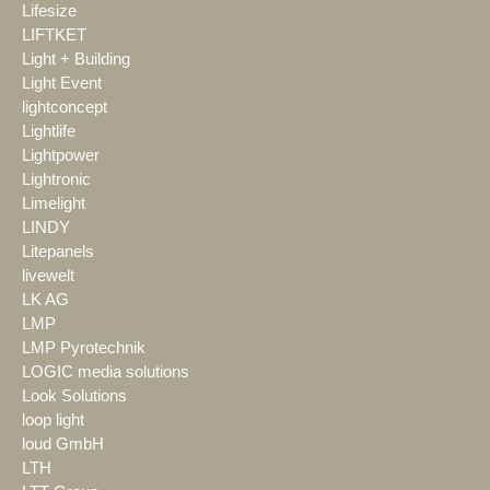
Lifesize
LIFTKET
Light + Building
Light Event
lightconcept
Lightlife
Lightpower
Lightronic
Limelight
LINDY
Litepanels
livewelt
LK AG
LMP
LMP Pyrotechnik
LOGIC media solutions
Look Solutions
loop light
loud GmbH
LTH