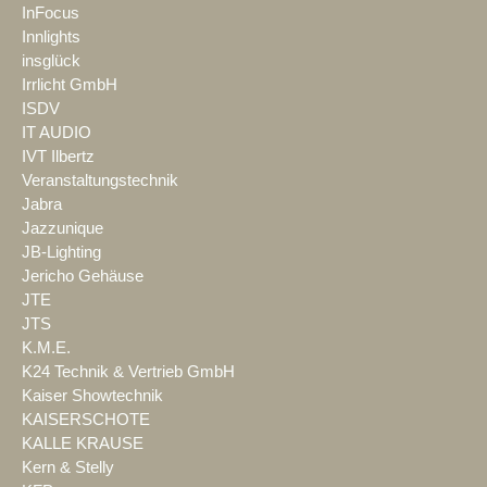
InFocus
Innlights
insglück
Irrlicht GmbH
ISDV
IT AUDIO
IVT Ilbertz
Veranstaltungstechnik
Jabra
Jazzunique
JB-Lighting
Jericho Gehäuse
JTE
JTS
K.M.E.
K24 Technik & Vertrieb GmbH
Kaiser Showtechnik
KAISERSCHOTE
KALLE KRAUSE
Kern & Stelly