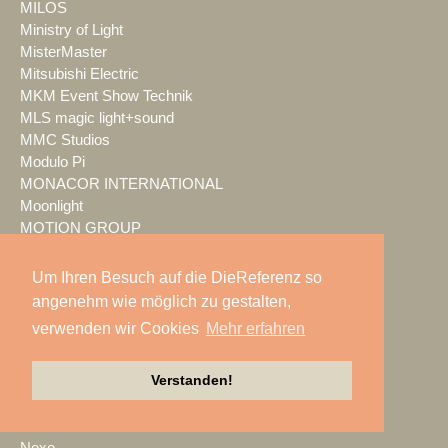
MILOS
Ministry of Light
MisterMaster
Mitsubishi Electric
MKM Event Show Technik
MLS magic light+sound
MMC Studios
Modulo Pi
MONACOR INTERNATIONAL
Moonlight
MOTION GROUP
Movecat
msm studio group
Um Ihren Besuch auf die DieReferenz so
Müller BBM
angenehm wie möglich zu gestalten,
music & light design
verwenden wir Cookies
Mehr erfahren
MUTEC
NEC Display Solutions
Verstanden!
NEEC Audio
Neumann&Müller
Neumann.Berlin
Nexo