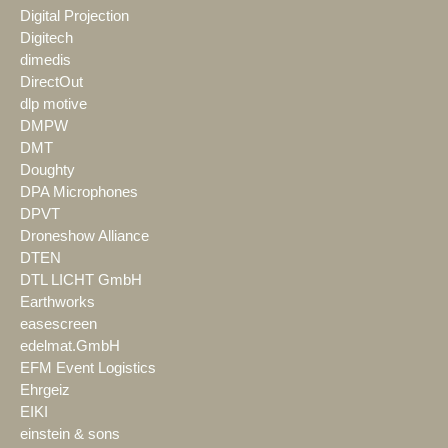
Digital Projection
Digitech
dimedis
DirectOut
dlp motive
DMPW
DMT
Doughty
DPA Microphones
DPVT
Droneshow Alliance
DTEN
DTL LICHT GmbH
Earthworks
easescreen
edelmat.GmbH
EFM Event Logistics
Ehrgeiz
EIKI
einstein & sons