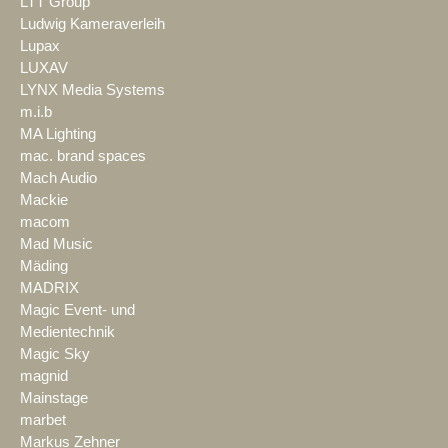
LTT Group
Ludwig Kameraverleih
Lupax
LUXAV
LYNX Media Systems
m.i.b
MA Lighting
mac. brand spaces
Mach Audio
Mackie
macom
Mad Music
Mäding
MADRIX
Magic Event- und
Medientechnik
Magic Sky
magnid
Mainstage
marbet
Markus Zehner