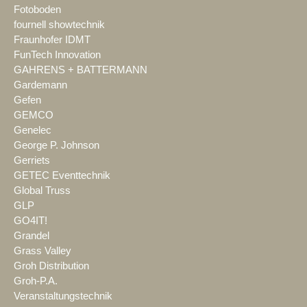
Fotoboden
fournell showtechnik
Fraunhofer IDMT
FunTech Innovation
GAHRENS + BATTERMANN
Gardemann
Gefen
GEMCO
Genelec
George P. Johnson
Gerriets
GETEC Eventtechnik
Global Truss
GLP
GO4IT!
Grandel
Grass Valley
Groh Distribution
Groh-P.A.
Veranstaltungstechnik