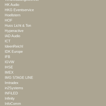
HK Audio
HKG Eventservice
Hoellstern
HOF
Huss Licht & Ton
Hyperactive
IAD Audio
ICT
IdeenReich!
IDK Europe
IFB
IGVW
IHSE
IMEX
IMG STAGE LINE
Imtradex
in2Systems
INFiLED
Infinity
InfoComm