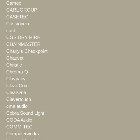
Cameo
CARL GROUP
CASETEC
Cassiopeia
cast
CGS DRY HIRE
CHAINMASTER
Charly's Checkpoint
Chauvet
Christie
Chroma-Q
Claypaky
Clear-Com
ClearOne
Clevertouch
cma audio
Cobra Sound Light
CODA Audio
COMM-TEC
Computerworks