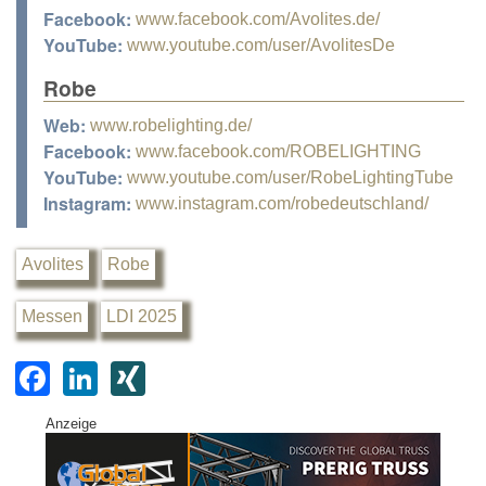
Facebook:
www.facebook.com/Avolites.de/
YouTube:
www.youtube.com/user/AvolitesDe
Robe
Web:
www.robelighting.de/
Facebook:
www.facebook.com/ROBELIGHTING
YouTube:
www.youtube.com/user/RobeLightingTube
Instagram:
www.instagram.com/robedeutschland/
Avolites
Robe
Messen
LDI 2025
F
Li
XI
a
n
N
Anzeige
c
k
G
e
e