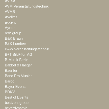
AVIXA
AVM Veranstaltungstechnik
AVMS
Avolites
axxent
Ayrton
b&b group
B&K Braun
B&K Lumitec
B&W Veranstaltungstechnik
B+T Bild+Ton AG
B-Musik Berlin
Babbel & Haeger
Baenfer
Band Pro Munich
Barco
Bayer Events
BDKV
Best of Events
bestvent group
beyerdynamic