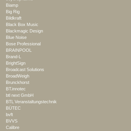
Biamp
Big Rig
Bildkraft
Black Box Music
Blackmagic Design
Blue Noise
Bose Professional
BRAINPOOL
Brand-L
BrightSign
Broadcast Solutions
BroadWeigh
Brunckhorst
BT.innotec
btl next GmbH
BTL Veranstaltungstechnik
BÜTEC
bvft
BVVS
Calibre