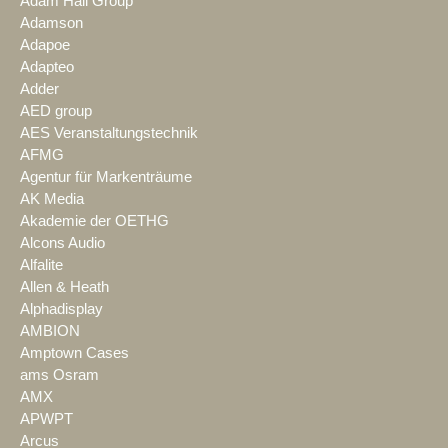
Adam Hall Group
Adamson
Adapoe
Adapteo
Adder
AED group
AES Veranstaltungstechnik
AFMG
Agentur für Markenträume
AK Media
Akademie der OETHG
Alcons Audio
Alfalite
Allen & Heath
Alphadisplay
AMBION
Amptown Cases
ams Osram
AMX
APWPT
Arcus