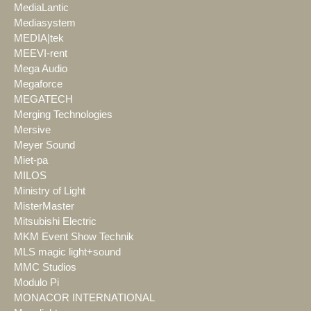
MediaLantic
Mediasystem
MEDIA|tek
MEEVI-rent
Mega Audio
Megaforce
MEGATECH
Merging Technologies
Mersive
Meyer Sound
Miet-pa
MILOS
Ministry of Light
MisterMaster
Mitsubishi Electric
MKM Event Show Technik
MLS magic light+sound
MMC Studios
Modulo Pi
MONACOR INTERNATIONAL