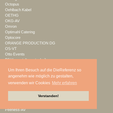
Octopus
Oehlbach Kabel
OETHG
OKG-AV
Omron
Optimahl Catering
Optocore
ORANGE PRODUCTION DG
OS-VT
Otto Events
P2 Veranstaltungstechnik
PA-Line
Um Ihren Besuch auf die DieReferenz so
Palmer
angenehm wie möglich zu gestalten,
PAM/events
Pan Acoustics
verwenden wir Cookies
Mehr erfahren
pan-pro
Panasonic
Verstanden!
Party Rent
Partylöwe
Peerless-AV