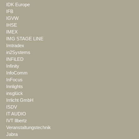
IDK Europe
IFB
IGVW
IHSE
IMEX
IMG STAGE LINE
Imtradex
in2Systems
INFiLED
Infinity
InfoComm
InFocus
Innlights
insglück
Irrlicht GmbH
ISDV
IT AUDIO
IVT Ilbertz
Veranstaltungstechnik
Jabra