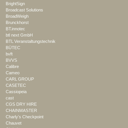
BrightSign
Broadcast Solutions
BroadWeigh
Brunckhorst
BT.innotec
btl next GmbH
BTL Veranstaltungstechnik
BÜTEC
bvft
BVVS
Calibre
Cameo
CARL GROUP
CASETEC
Cassiopeia
cast
CGS DRY HIRE
CHAINMASTER
Charly's Checkpoint
Chauvet