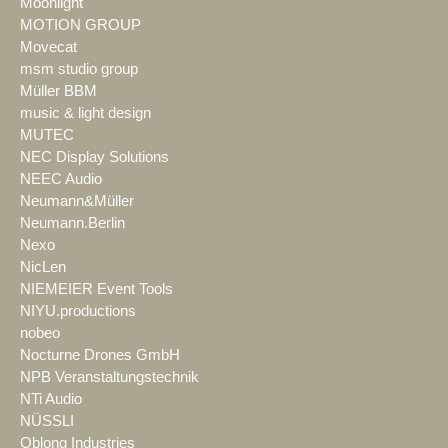
Moonlight
MOTION GROUP
Movecat
msm studio group
Müller BBM
music & light design
MUTEC
NEC Display Solutions
NEEC Audio
Neumann&Müller
Neumann.Berlin
Nexo
NicLen
NIEMEIER Event Tools
NIYU.productions
nobeo
Nocturne Drones GmbH
NPB Veranstaltungstechnik
NTi Audio
NÜSSLI
Oblong Industries