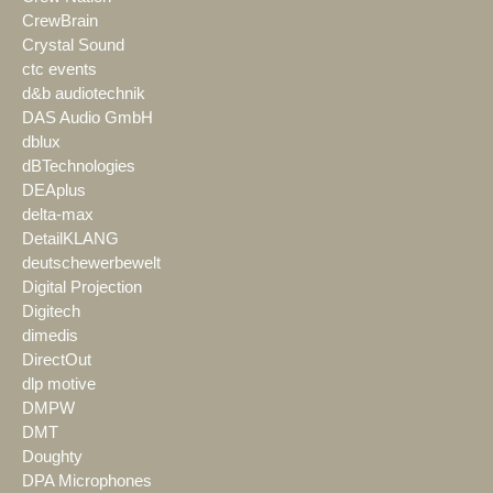
CrewBrain
Crystal Sound
ctc events
d&b audiotechnik
DAS Audio GmbH
dblux
dBTechnologies
DEAplus
delta-max
DetailKLANG
deutschewerbewelt
Digital Projection
Digitech
dimedis
DirectOut
dlp motive
DMPW
DMT
Doughty
DPA Microphones