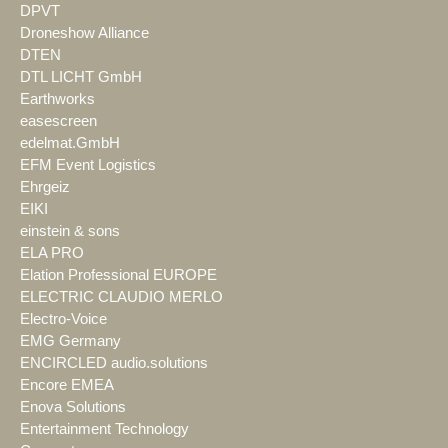
DPVT
Droneshow Alliance
DTEN
DTL LICHT GmbH
Earthworks
easescreen
edelmat.GmbH
EFM Event Logistics
Ehrgeiz
EIKI
einstein & sons
ELA PRO
Elation Professional EUROPE
ELECTRIC CLAUDIO MERLO
Electro-Voice
EMG Germany
ENCIRCLED audio.solutions
Encore EMEA
Enova Solutions
Entertainment Technology