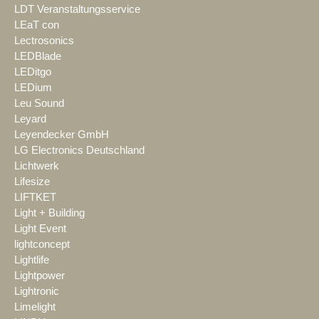
LDT Veranstaltungsservice
LEaT con
Lectrosonics
LEDBlade
LEDitgo
LEDium
Leu Sound
Leyard
Leyendecker GmbH
LG Electronics Deutschland
Lichtwerk
Lifesize
LIFTKET
Light + Building
Light Event
lightconcept
Lightlife
Lightpower
Lightronic
Limelight