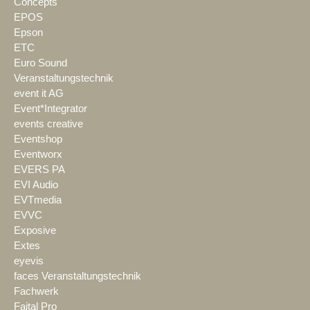
Concepts
EPOS
Epson
ETC
Euro Sound
Veranstaltungstechnik
event it AG
Event*Integrator
events creative
Eventshop
Eventworx
EVERS PA
EVI Audio
EVTmedia
EVVC
Exposive
Extes
eyevis
faces Veranstaltungstechnik
Fachwerk
Faital Pro