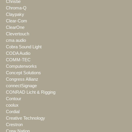
Christie
Chroma-Q
Claypaky
Clear-Com
ClearOne
Clevertouch
cma audio
Cobra Sound Light
CODA Audio
COMM-TEC
Computerworks
Concept Solutions
Congress Allianz
connectSignage
CONRAD Licht & Rigging
Contour
coolux
Cordial
Creative Technology
Crestron
Crew Nation