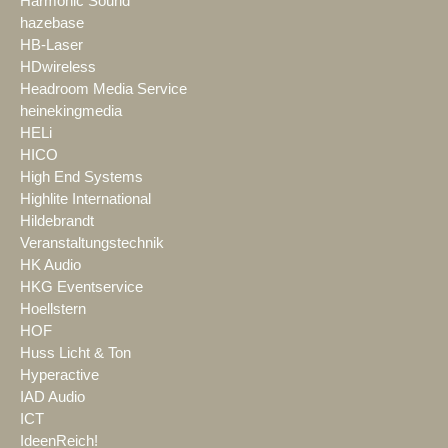
Harmonic Sound
hazebase
HB-Laser
HDwireless
Headroom Media Service
heinekingmedia
HELi
HICO
High End Systems
Highlite International
Hildebrandt
Veranstaltungstechnik
HK Audio
HKG Eventservice
Hoellstern
HOF
Huss Licht & Ton
Hyperactive
IAD Audio
ICT
IdeenReich!