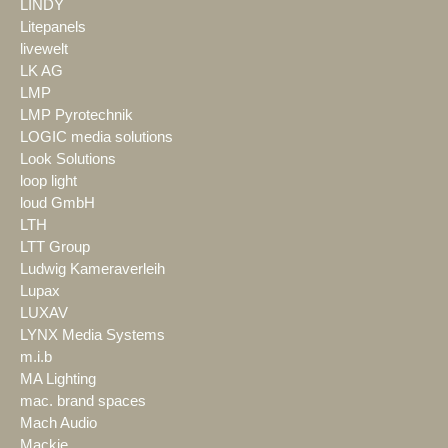
LINDY
Litepanels
livewelt
LK AG
LMP
LMP Pyrotechnik
LOGIC media solutions
Look Solutions
loop light
loud GmbH
LTH
LTT Group
Ludwig Kameraverleih
Lupax
LUXAV
LYNX Media Systems
m.i.b
MA Lighting
mac. brand spaces
Mach Audio
Mackie