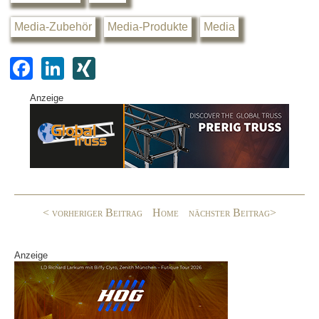
Media-Zubehör
Media-Produkte
Media
F
Li
XI
a
n
N
Anzeige
c
k
G
e
e
b
dI
o
n
o
< vorheriger Beitrag
Home
nächster Beitrag>
k
Anzeige