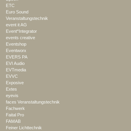
ETC
Euro Sound
Veranstaltungstechnik
event it AG
Event*Integrator
events creative
Eventshop
Eventworx
EVERS PA
EVI Audio
EVTmedia
EVVC
Exposive
Extes
eyevis
faces Veranstaltungstechnik
Fachwerk
Faital Pro
FAMAB
Feiner Lichttechnik