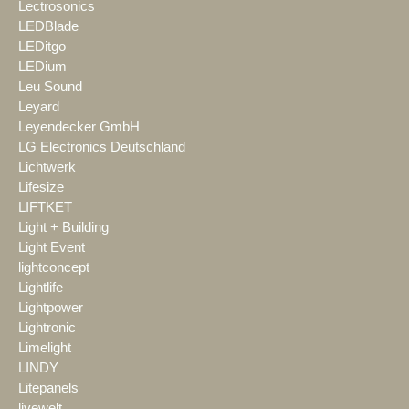
Lectrosonics
LEDBlade
LEDitgo
LEDium
Leu Sound
Leyard
Leyendecker GmbH
LG Electronics Deutschland
Lichtwerk
Lifesize
LIFTKET
Light + Building
Light Event
lightconcept
Lightlife
Lightpower
Lightronic
Limelight
LINDY
Litepanels
livewelt