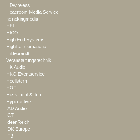
HDwireless
Headroom Media Service
heinekingmedia
HELi
HICO
High End Systems
Highlite International
Hildebrandt
Veranstaltungstechnik
HK Audio
HKG Eventservice
Hoellstern
HOF
Huss Licht & Ton
Hyperactive
IAD Audio
ICT
IdeenReich!
IDK Europe
IFB