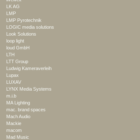
LK AG
LMP
LMP Pyrotechnik
LOGIC media solutions
Look Solutions
loop light
loud GmbH
LTH
LTT Group
Ludwig Kameraverleih
Lupax
LUXAV
LYNX Media Systems
m.i.b
MA Lighting
mac. brand spaces
Mach Audio
Mackie
macom
Mad Music