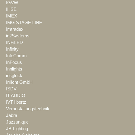
IGVW
IHSE
IMEX
IMG STAGE LINE
Imtradex
in2Systems
INFiLED
Infinity
InfoComm
InFocus
Innlights
insglück
Irrlicht GmbH
ISDV
IT AUDIO
IVT Ilbertz
Veranstaltungstechnik
Jabra
Jazzunique
JB-Lighting