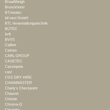
BroadWeigh
Brunckhorst
BT.innotec
btl next GmbH
BTL Veranstaltungstechnik
BÜTEC
bvft
BVVS
Calibre
Cameo
CARL GROUP
CASETEC
Cassiopeia
cast
CGS DRY HIRE
CHAINMASTER
Charly's Checkpoint
Chauvet
Christie
Chroma-Q
Claypaky