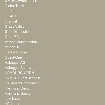
GETEC Eventtechnik
Global Truss
GLP
GO4IT!
Grandel
Grass Valley
Groh Distribution
Groh-P.A.
Veranstaltungstechnik
gruppe20
Gschwendtner
Guest-One
Habegger AG
Habegger Austria
HAMBURG OPEN
HAMKE Event-Technik
HARMAN Professional
Harmonic Design
Harmonic Sound
hazebase
HB-Laser