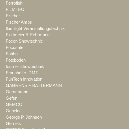
Ferrofish
FILMTEC
Fischer
Fischer Amps
flashlight Veranstaltungstechnik
Flottmeier & Rehrmann
Focon Showtechnic
Focusrite
Fohhn
Fotoboden
fournell showtechnik
Fraunhofer IDMT
FunTech Innovation
GAHRENS + BATTERMANN
Gardemann
Gefen
GEMCO
Genelec
George P. Johnson
Gerriets