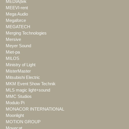
MEDIA|tek
MEEVI-rent
Mega Audio
Megaforce
MEGATECH
Merging Technologies
Mersive
Meyer Sound
Miet-pa
MILOS
Ministry of Light
MisterMaster
Mitsubishi Electric
MKM Event Show Technik
MLS magic light+sound
MMC Studios
Modulo Pi
MONACOR INTERNATIONAL
Moonlight
MOTION GROUP
Movecat