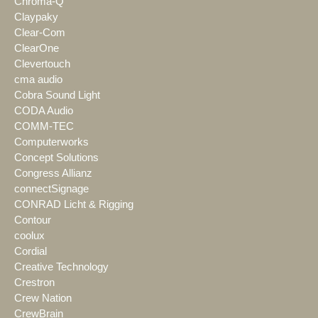
Chroma-Q
Claypaky
Clear-Com
ClearOne
Clevertouch
cma audio
Cobra Sound Light
CODA Audio
COMM-TEC
Computerworks
Concept Solutions
Congress Allianz
connectSignage
CONRAD Licht & Rigging
Contour
coolux
Cordial
Creative Technology
Crestron
Crew Nation
CrewBrain