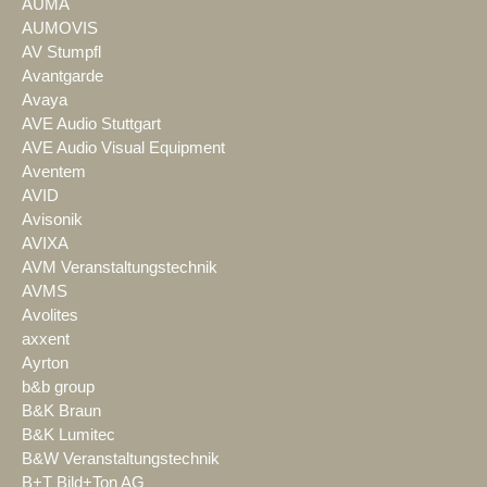
AUMA
AUMOVIS
AV Stumpfl
Avantgarde
Avaya
AVE Audio Stuttgart
AVE Audio Visual Equipment
Aventem
AVID
Avisonik
AVIXA
AVM Veranstaltungstechnik
AVMS
Avolites
axxent
Ayrton
b&b group
B&K Braun
B&K Lumitec
B&W Veranstaltungstechnik
B+T Bild+Ton AG