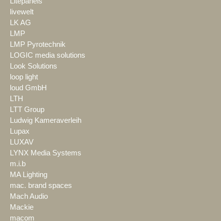
Litepanels
livewelt
LK AG
LMP
LMP Pyrotechnik
LOGIC media solutions
Look Solutions
loop light
loud GmbH
LTH
LTT Group
Ludwig Kameraverleih
Lupax
LUXAV
LYNX Media Systems
m.i.b
MA Lighting
mac. brand spaces
Mach Audio
Mackie
macom