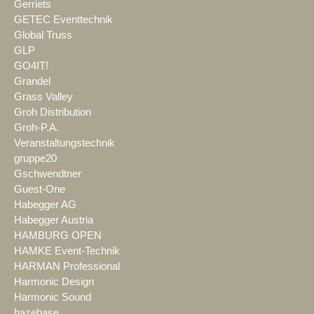
Gerriets
GETEC Eventtechnik
Global Truss
GLP
GO4IT!
Grandel
Grass Valley
Groh Distribution
Groh-P.A.
Veranstaltungstechnik
gruppe20
Gschwendtner
Guest-One
Habegger AG
Habegger Austria
HAMBURG OPEN
HAMKE Event-Technik
HARMAN Professional
Harmonic Design
Harmonic Sound
hazebase