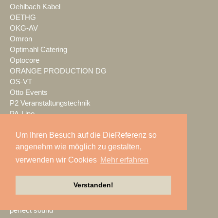
Oehlbach Kabel
OETHG
OKG-AV
Omron
Optimahl Catering
Optocore
ORANGE PRODUCTION DG
OS-VT
Otto Events
P2 Veranstaltungstechnik
PA-Line
Palmer
Um Ihren Besuch auf die DieReferenz so
PAM/events
Pan Acoustics
angenehm wie möglich zu gestalten,
pan-pro
verwenden wir Cookies
Mehr erfahren
Panasonic
Party Rent
Verstanden!
Partylöwe
Peerless-AV
perfect sound