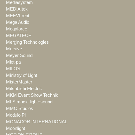
Mediasystem
MEDIA|tek
MEEVI-rent
Mega Audio
Megaforce
MEGATECH
Merging Technologies
Mersive
Meyer Sound
Miet-pa
MILOS
Ministry of Light
MisterMaster
Mitsubishi Electric
MKM Event Show Technik
MLS magic light+sound
MMC Studios
Modulo Pi
MONACOR INTERNATIONAL
Moonlight
MOTION GROUP