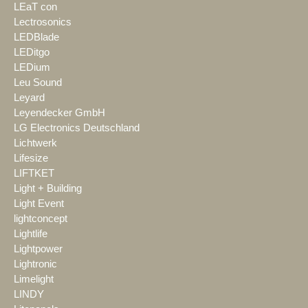
LEaT con
Lectrosonics
LEDBlade
LEDitgo
LEDium
Leu Sound
Leyard
Leyendecker GmbH
LG Electronics Deutschland
Lichtwerk
Lifesize
LIFTKET
Light + Building
Light Event
lightconcept
Lightlife
Lightpower
Lightronic
Limelight
LINDY