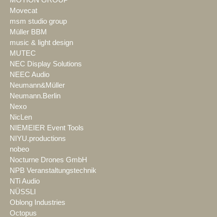
Movecat
msm studio group
Müller BBM
music & light design
MUTEC
NEC Display Solutions
NEEC Audio
Neumann&Müller
Neumann.Berlin
Nexo
NicLen
NIEMEIER Event Tools
NIYU.productions
nobeo
Nocturne Drones GmbH
NPB Veranstaltungstechnik
NTi Audio
NÜSSLI
Oblong Industries
Octopus