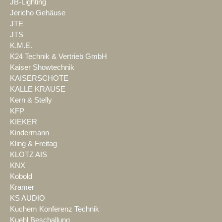
JB-Lighting
Jericho Gehäuse
JTE
JTS
K.M.E.
K24 Technik & Vertrieb GmbH
Kaiser Showtechnik
KAISERSCHOTE
KALLE KRAUSE
Kern & Stelly
KFP
KIEKER
Kindermann
Kling & Freitag
KLOTZ AIS
KNX
Kobold
Kramer
KS AUDIO
Kuchem Konferenz Technik
Kuehl Beschallung