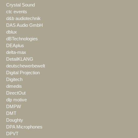
Crystal Sound
ctc events
d&b audiotechnik
DAS Audio GmbH
dblux
dBTechnologies
DEAplus
delta-max
DetailKLANG
deutschewerbewelt
Digital Projection
Digitech
dimedis
DirectOut
dlp motive
DMPW
DMT
Doughty
DPA Microphones
DPVT