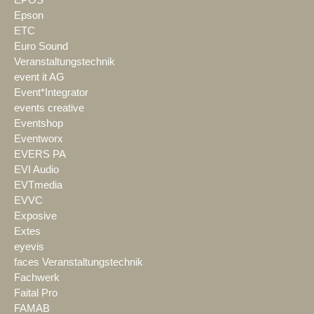
Epson
ETC
Euro Sound
Veranstaltungstechnik
event it AG
Event*Integrator
events creative
Eventshop
Eventworx
EVERS PA
EVI Audio
EVTmedia
EVVC
Exposive
Extes
eyevis
faces Veranstaltungstechnik
Fachwerk
Faital Pro
FAMAB