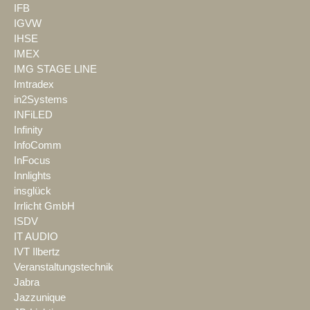
IFB
IGVW
IHSE
IMEX
IMG STAGE LINE
Imtradex
in2Systems
INFiLED
Infinity
InfoComm
InFocus
Innlights
insglück
Irrlicht GmbH
ISDV
IT AUDIO
IVT Ilbertz
Veranstaltungstechnik
Jabra
Jazzunique