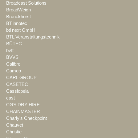
Broadcast Solutions
BroadWeigh
Brunckhorst
BT.innotec
btl next GmbH
BTL Veranstaltungstechnik
BÜTEC
bvft
BVVS
Calibre
Cameo
CARL GROUP
CASETEC
Cassiopeia
cast
CGS DRY HIRE
CHAINMASTER
Charly's Checkpoint
Chauvet
Christie