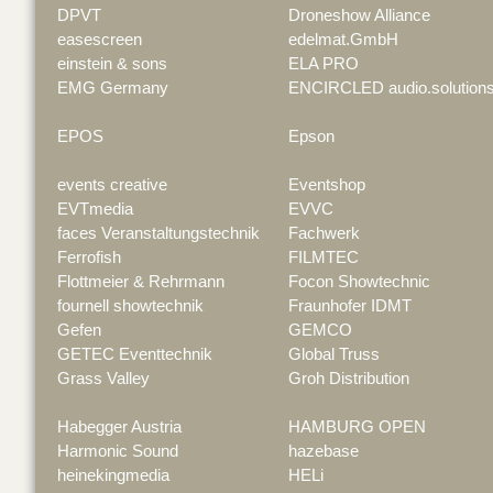
DPVT
Droneshow Alliance
easescreen
edelmat.GmbH
einstein & sons
ELA PRO
EMG Germany
ENCIRCLED audio.solution
EPOS
Epson
events creative
Eventshop
EVTmedia
EVVC
faces Veranstaltungstechnik
Fachwerk
Ferrofish
FILMTEC
Flottmeier & Rehrmann
Focon Showtechnic
fournell showtechnik
Fraunhofer IDMT
Gefen
GEMCO
GETEC Eventtechnik
Global Truss
Grass Valley
Groh Distribution
Habegger Austria
HAMBURG OPEN
Harmonic Sound
hazebase
heinekingmedia
HELi