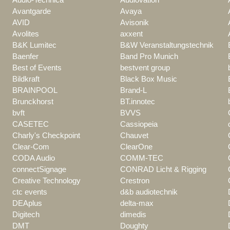
Avantgarde
Avaya
AVID
Avisonik
Avolites
axxent
B&K Lumitec
B&W Veranstaltungstechnik
Baenfer
Band Pro Munich
Best of Events
bestvent group
Bildkraft
Black Box Music
BRAINPOOL
Brand-L
Brunckhorst
BT.innotec
bvft
BVVS
CASETEC
Cassiopeia
Charly's Checkpoint
Chauvet
Clear-Com
ClearOne
CODA Audio
COMM-TEC
connectSignage
CONRAD Licht & Rigging
Creative Technology
Crestron
ctc events
d&b audiotechnik
DEAplus
delta-max
Digitech
dimedis
DMT
Doughty