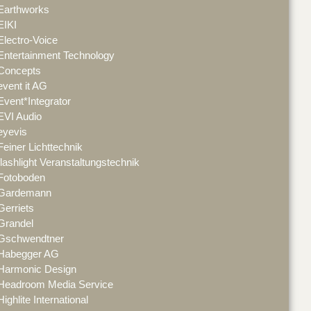
Earthworks
EIKI
Electro-Voice
Entertainment Technology
Concepts
event it AG
Event*Integrator
EVI Audio
eyevis
Feiner Lichttechnik
flashlight Veranstaltungstechnik
Fotoboden
Gardemann
Gerriets
Grandel
Gschwendtner
Habegger AG
Harmonic Design
Headroom Media Service
Highlite International