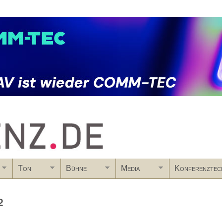
Skip to main content
Ton
Bühne
Media
Konferenztec
2