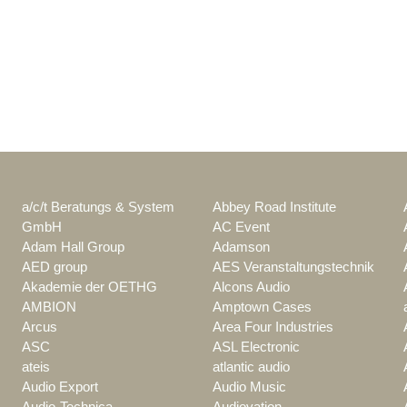
a/c/t Beratungs & System
Abbey Road Institute
GmbH
AC Event
Adam Hall Group
Adamson
AED group
AES Veranstaltungstechnik
Akademie der OETHG
Alcons Audio
AMBION
Amptown Cases
Arcus
Area Four Industries
ASC
ASL Electronic
ateis
atlantic audio
Audio Export
Audio Music
Audio-Technica
Audiovation