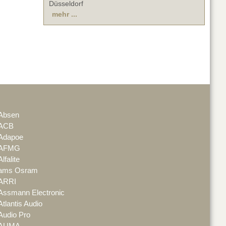
Düsseldorf
mehr ...
Absen
ACB
Adapoe
AFMG
Alfalite
ams Osram
ARRI
Assmann Electronic
Atlantis Audio
Audio Pro
AUMA