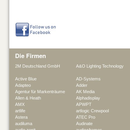
Die Firmen
2M Deutschland GmbH
A&O Lighting Technology
Active Blue
AD-Systems
Adapteo
Adder
Agentur für Markenträume
AK Media
Allen & Heath
Alphadisplay
AMX
APWPT
artlife
artlogic Crewpool
Astera
ATEC Pro
audiluma
Audinate
audio zenit
audio+frames