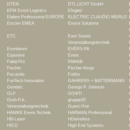
DTEN
DTL LICHT GmbH
EFM Event Logistics
Ehrgeiz
Elation Professional EUROPE
ELECTRIC CLAUDIO MERLO
s
Encore EMEA
Enova Solutions
ETC
Euro Sound
Veranstaltungstechnik
Eventworx
EVERS PA
Exposive
Extes
Faital Pro
FAMAB
Fischer
Fischer Amps
Focusrite
Fohhn
FunTech Innovation
GAHRENS + BATTERMANN
Genelec
George P. Johnson
GLP
GO4IT!
Groh-P.A.
gruppe20
Veranstaltungstechnik
Guest-One
HAMKE Event-Technik
HARMAN Professional
HB-Laser
HDwireless
HICO
High End Systems