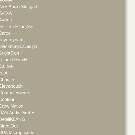
AVE Audio Stuttgart
AVIXA
Ayrton
B+T Bild+Ton AG
Barco
beyerdynamic
Blackmagic Design
BrightSign
btl next GmbH
Calibre
cast
Christie
Clevertouch
Computerworks
Contour
Crew Nation
DAS Audio GmbH
DetailKLANG
DirectOut
DPA Microphones