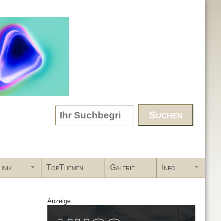
Search form
hnik
TopThemen
Galerie
Info
Anzeige