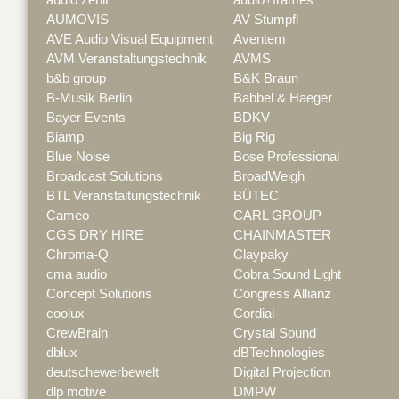
AUMOVIS
AV Stumpfl
AVE Audio Visual Equipment
Aventem
AVM Veranstaltungstechnik
AVMS
b&b group
B&K Braun
B-Musik Berlin
Babbel & Haeger
Bayer Events
BDKV
Biamp
Big Rig
Blue Noise
Bose Professional
Broadcast Solutions
BroadWeigh
BTL Veranstaltungstechnik
BÜTEC
Cameo
CARL GROUP
CGS DRY HIRE
CHAINMASTER
Chroma-Q
Claypaky
cma audio
Cobra Sound Light
Concept Solutions
Congress Allianz
coolux
Cordial
CrewBrain
Crystal Sound
dblux
dBTechnologies
deutschewerbewelt
Digital Projection
dlp motive
DMPW