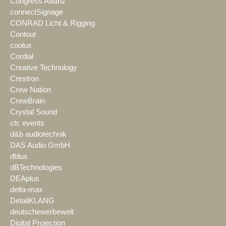
Congress Allianz
connectSignage
CONRAD Licht & Rigging
Contour
coolux
Cordial
Creative Technology
Crestron
Crew Nation
CrewBrain
Crystal Sound
ctc events
d&b audiotechnik
DAS Audio GmbH
dblux
dBTechnologies
DEAplus
delta-max
DetailKLANG
deutschewerbewelt
Digital Projection