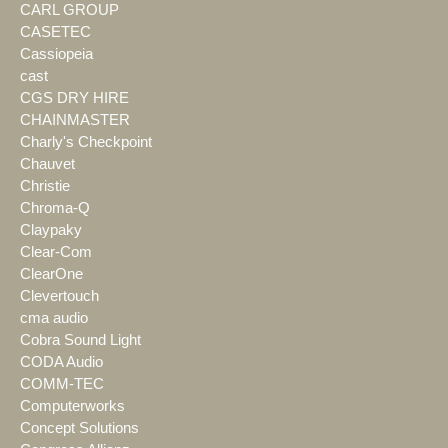
CARL GROUP
CASETEC
Cassiopeia
cast
CGS DRY HIRE
CHAINMASTER
Charly's Checkpoint
Chauvet
Christie
Chroma-Q
Claypaky
Clear-Com
ClearOne
Clevertouch
cma audio
Cobra Sound Light
CODA Audio
COMM-TEC
Computerworks
Concept Solutions