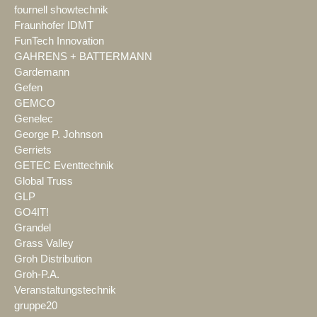
fournell showtechnik
Fraunhofer IDMT
FunTech Innovation
GAHRENS + BATTERMANN
Gardemann
Gefen
GEMCO
Genelec
George P. Johnson
Gerriets
GETEC Eventtechnik
Global Truss
GLP
GO4IT!
Grandel
Grass Valley
Groh Distribution
Groh-P.A.
Veranstaltungstechnik
gruppe20