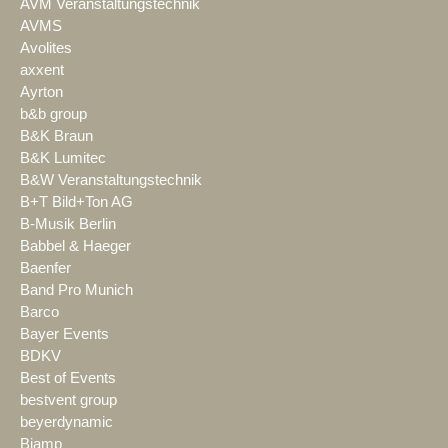
AVM Veranstaltungstechnik
AVMS
Avolites
axxent
Ayrton
b&b group
B&K Braun
B&K Lumitec
B&W Veranstaltungstechnik
B+T Bild+Ton AG
B-Musik Berlin
Babbel & Haeger
Baenfer
Band Pro Munich
Barco
Bayer Events
BDKV
Best of Events
bestvent group
beyerdynamic
Biamp