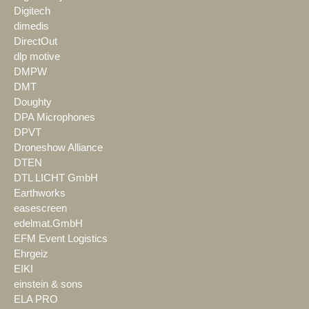
Digitech
dimedis
DirectOut
dlp motive
DMPW
DMT
Doughty
DPA Microphones
DPVT
Droneshow Alliance
DTEN
DTL LICHT GmbH
Earthworks
easescreen
edelmat.GmbH
EFM Event Logistics
Ehrgeiz
EIKI
einstein & sons
ELA PRO