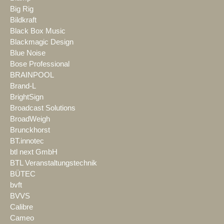
Big Rig
Bildkraft
Black Box Music
Blackmagic Design
Blue Noise
Bose Professional
BRAINPOOL
Brand-L
BrightSign
Broadcast Solutions
BroadWeigh
Brunckhorst
BT.innotec
btl next GmbH
BTL Veranstaltungstechnik
BÜTEC
bvft
BVVS
Calibre
Cameo