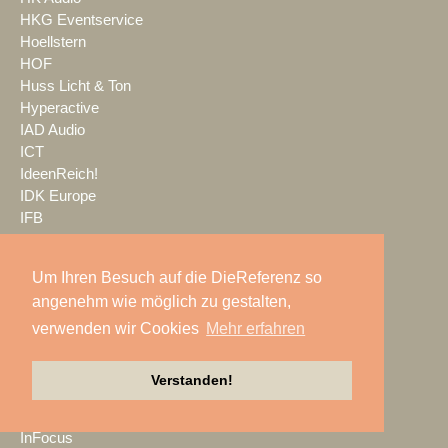
HKG Eventservice
Hoellstern
HOF
Huss Licht & Ton
Hyperactive
IAD Audio
ICT
IdeenReich!
IDK Europe
IFB
IGVW
IHSE
Um Ihren Besuch auf die DieReferenz so
IMEX
angenehm wie möglich zu gestalten,
IMG STAGE LINE
Imtradex
verwenden wir Cookies
Mehr erfahren
in2Systems
INFiLED
Verstanden!
Infinity
InfoComm
InFocus