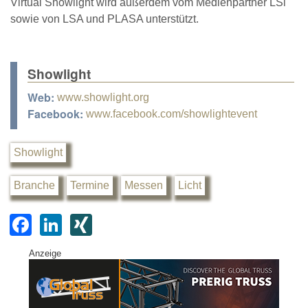
Virtual Showlight wird außerdem vom Medienpartner LSi
sowie von LSA und PLASA unterstützt.
Showlight
Web:
www.showlight.org
Facebook:
www.facebook.com/showlightevent
Showlight
Branche
Termine
Messen
Licht
F
Li
XI
a
n
N
Anzeige
c
k
G
e
e