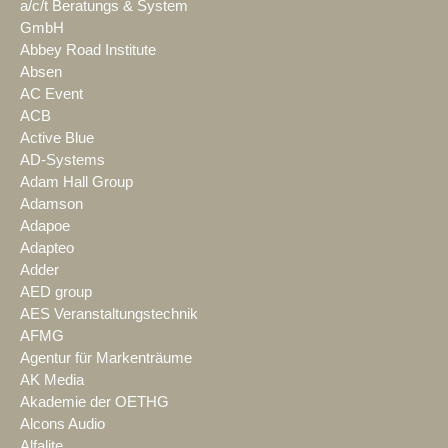
a/c/t Beratungs & System
GmbH
Abbey Road Institute
Absen
AC Event
ACB
Active Blue
AD-Systems
Adam Hall Group
Adamson
Adapoe
Adapteo
Adder
AED group
AES Veranstaltungstechnik
AFMG
Agentur für Markenträume
AK Media
Akademie der OETHG
Alcons Audio
Alfalite