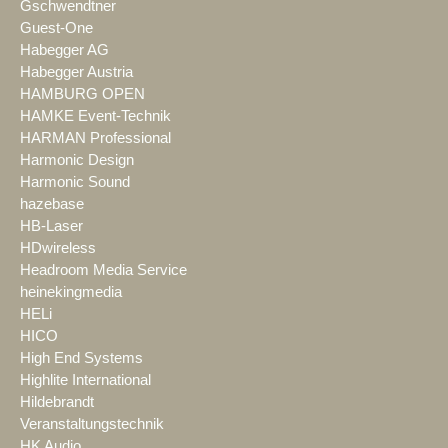
Gschwendtner
Guest-One
Habegger AG
Habegger Austria
HAMBURG OPEN
HAMKE Event-Technik
HARMAN Professional
Harmonic Design
Harmonic Sound
hazebase
HB-Laser
HDwireless
Headroom Media Service
heinekingmedia
HELi
HICO
High End Systems
Highlite International
Hildebrandt
Veranstaltungstechnik
HK Audio