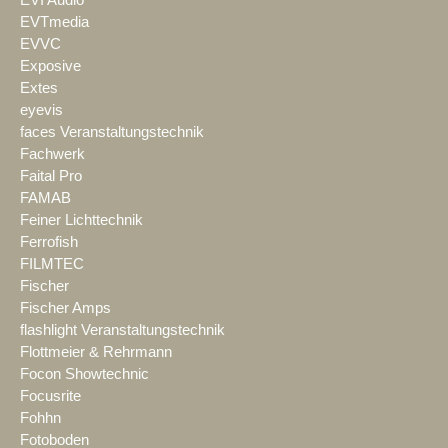
EVI Audio
EVTmedia
EVVC
Exposive
Extes
eyevis
faces Veranstaltungstechnik
Fachwerk
Faital Pro
FAMAB
Feiner Lichttechnik
Ferrofish
FILMTEC
Fischer
Fischer Amps
flashlight Veranstaltungstechnik
Flottmeier & Rehrmann
Focon Showtechnic
Focusrite
Fohhn
Fotoboden