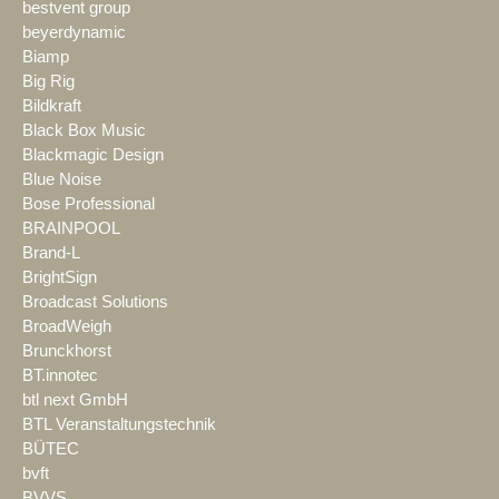
bestvent group
beyerdynamic
Biamp
Big Rig
Bildkraft
Black Box Music
Blackmagic Design
Blue Noise
Bose Professional
BRAINPOOL
Brand-L
BrightSign
Broadcast Solutions
BroadWeigh
Brunckhorst
BT.innotec
btl next GmbH
BTL Veranstaltungstechnik
BÜTEC
bvft
BVVS