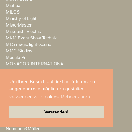
Miet-pa
MILOS
Ministry of Light
MisterMaster
Mitsubishi Electric
MKM Event Show Technik
MLS magic light+sound
MMC Studios
Modulo Pi
MONACOR INTERNATIONAL
Moonlight
MOTION GROUP
Um Ihren Besuch auf die DieReferenz so
Movecat
angenehm wie möglich zu gestalten,
msm studio group
Müller BBM
verwenden wir Cookies
Mehr erfahren
music & light design
MUTEC
Verstanden!
NEC Display Solutions
NEEC Audio
Neumann&Müller