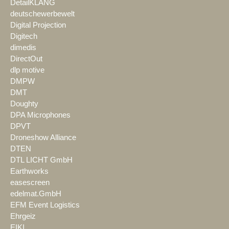
DetailKLANG
deutschewerbewelt
Digital Projection
Digitech
dimedis
DirectOut
dlp motive
DMPW
DMT
Doughty
DPA Microphones
DPVT
Droneshow Alliance
DTEN
DTL LICHT GmbH
Earthworks
easescreen
edelmat.GmbH
EFM Event Logistics
Ehrgeiz
EIKI