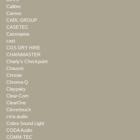
Calibre
Cameo
CARL GROUP
CASETEC
Cassiopeia
cast
CGS DRY HIRE
CHAINMASTER
Charly's Checkpoint
Chauvet
Christie
Chroma-Q
Claypaky
Clear-Com
ClearOne
Clevertouch
cma audio
Cobra Sound Light
CODA Audio
COMM-TEC