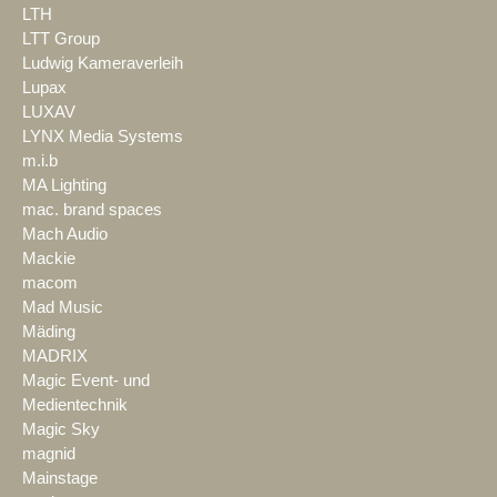
LTH
LTT Group
Ludwig Kameraverleih
Lupax
LUXAV
LYNX Media Systems
m.i.b
MA Lighting
mac. brand spaces
Mach Audio
Mackie
macom
Mad Music
Mäding
MADRIX
Magic Event- und
Medientechnik
Magic Sky
magnid
Mainstage