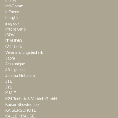
Infinity
InfoComm
InFocus
Innlights
insglück
Irrlicht GmbH
ISDV
IT AUDIO
IVT Ilbertz
Veranstaltungstechnik
Jabra
Jazzunique
JB-Lighting
Jericho Gehäuse
JTE
JTS
K.M.E.
K24 Technik & Vertrieb GmbH
Kaiser Showtechnik
KAISERSCHOTE
KALLE KRAUSE