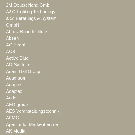
2M Deutschland GmbH
A&O Lighting Technology
a/c/t Beratungs & System
GmbH
Abbey Road Institute
Absen
AC Event
ACB
Active Blue
AD-Systems
Adam Hall Group
Adamson
Adapoe
Adapteo
Adder
AED group
AES Veranstaltungstechnik
AFMG
Agentur für Markenträume
AK Media