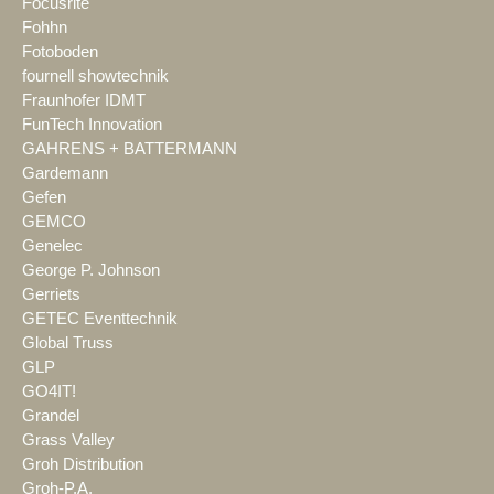
Focusrite
Fohhn
Fotoboden
fournell showtechnik
Fraunhofer IDMT
FunTech Innovation
GAHRENS + BATTERMANN
Gardemann
Gefen
GEMCO
Genelec
George P. Johnson
Gerriets
GETEC Eventtechnik
Global Truss
GLP
GO4IT!
Grandel
Grass Valley
Groh Distribution
Groh-P.A.