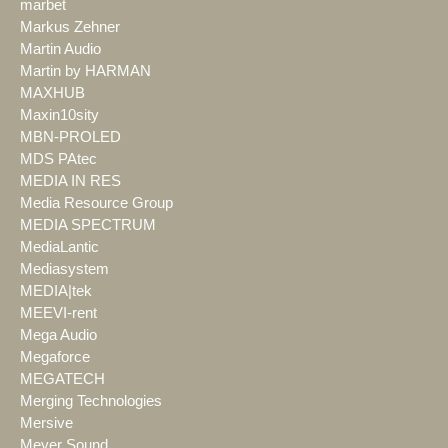
marbet
Markus Zehner
Martin Audio
Martin by HARMAN
MAXHUB
Maxin10sity
MBN-PROLED
MDS PAtec
MEDIA IN RES
Media Resource Group
MEDIA SPECTRUM
MediaLantic
Mediasystem
MEDIA|tek
MEEVI-rent
Mega Audio
Megaforce
MEGATECH
Merging Technologies
Mersive
Meyer Sound