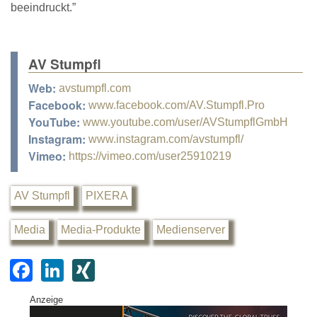
beeindruckt.”
AV Stumpfl
Web:
avstumpfl.com
Facebook:
www.facebook.com/AV.Stumpfl.Pro
YouTube:
www.youtube.com/user/AVStumpflGmbH
Instagram:
www.instagram.com/avstumpfl/
Vimeo:
https://vimeo.com/user25910219
AV Stumpfl
PIXERA
Media
Media-Produkte
Medienserver
F
Li
XI
a
n
N
Anzeige
c
k
G