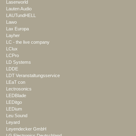
Laserworld
Lauten Audio
LAUTundHELL
Lawo
Lax Europa
Layher
LC - the live company
LClux
LCPro
LD Systems
LDDE
LDT Veranstaltungsservice
LEaT con
Lectrosonics
LEDBlade
LEDitgo
LEDium
Leu Sound
Leyard
Leyendecker GmbH
LG Electronics Deutschland