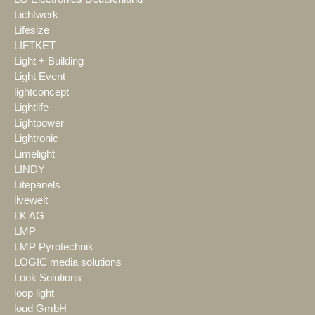
Lichtwerk
Lifesize
LIFTKET
Light + Building
Light Event
lightconcept
Lightlife
Lightpower
Lightronic
Limelight
LINDY
Litepanels
livewelt
LK AG
LMP
LMP Pyrotechnik
LOGIC media solutions
Look Solutions
loop light
loud GmbH