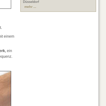
Düsseldorf
mehr ...
t.
it einem
erk,
ein
requenz.