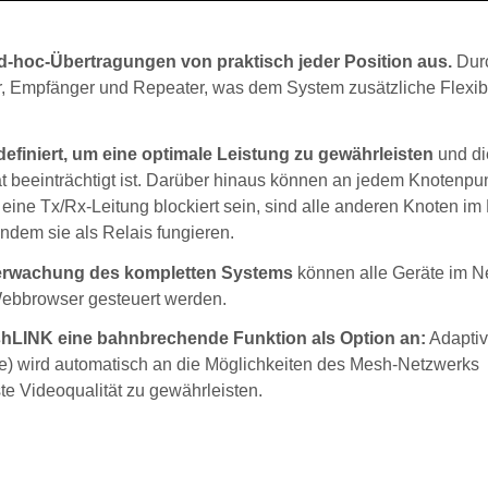
Ad-hoc-Übertragungen von praktisch jeder Position aus.
Durc
er, Empfänger und Repeater, was dem System zusätzliche Flexibi
finiert, um eine optimale Leistung zu gewährleisten
und di
tät beeinträchtigt ist. Darüber hinaus können an jedem Knotenpu
ine Tx/Rx-Leitung blockiert sein, sind alle anderen Knoten im 
ndem sie als Relais fungieren.
berwachung des kompletten Systems
können alle Geräte im N
ebbrowser gesteuert werden.
shLINK eine bahnbrechende Funktion als Option an:
Adapti
ate) wird automatisch an die Möglichkeiten des Mesh-Netzwerks
 Videoqualität zu gewährleisten.