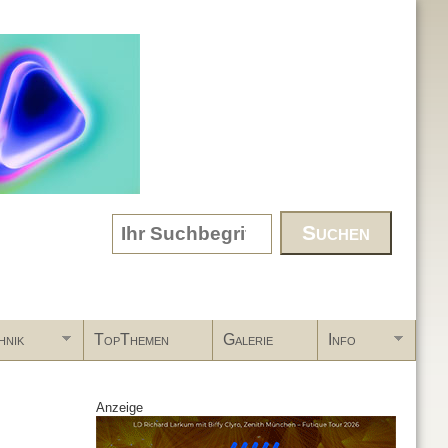
Search form
hnik
TopThemen
Galerie
Info
Anzeige