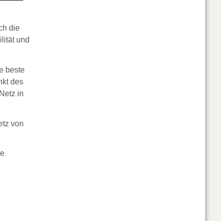
h die
lität und
e beste
nkt des
Netz in
etz von
ve