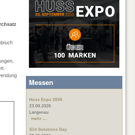
rchsatz
hbruch
ungen,
rt.
nwendung
Messen
Huss Expo 2026
23.09.2026
Langenau
mehr ...
S14 Solutions Day