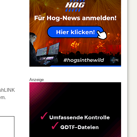
Anzeige
hLINK
em.