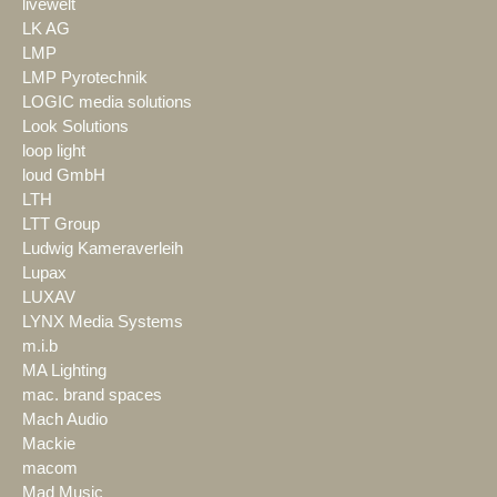
livewelt
LK AG
LMP
LMP Pyrotechnik
LOGIC media solutions
Look Solutions
loop light
loud GmbH
LTH
LTT Group
Ludwig Kameraverleih
Lupax
LUXAV
LYNX Media Systems
m.i.b
MA Lighting
mac. brand spaces
Mach Audio
Mackie
macom
Mad Music