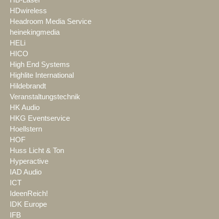
HDwireless
Headroom Media Service
heinekingmedia
HELi
HICO
High End Systems
Highlite International
Hildebrandt
Veranstaltungstechnik
HK Audio
HKG Eventservice
Hoellstern
HOF
Huss Licht & Ton
Hyperactive
IAD Audio
ICT
IdeenReich!
IDK Europe
IFB