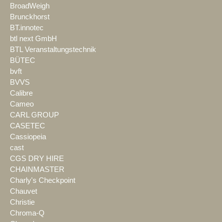
BroadWeigh
Brunckhorst
BT.innotec
btl next GmbH
BTL Veranstaltungstechnik
BÜTEC
bvft
BVVS
Calibre
Cameo
CARL GROUP
CASETEC
Cassiopeia
cast
CGS DRY HIRE
CHAINMASTER
Charly's Checkpoint
Chauvet
Christie
Chroma-Q