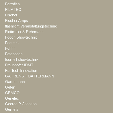
Ferrofish
FILMTEC
Fischer
Fischer Amps
flashlight Veranstaltungstechnik
Flottmeier & Rehrmann
Focon Showtechnic
Focusrite
Fohhn
Fotoboden
fournell showtechnik
Fraunhofer IDMT
FunTech Innovation
GAHRENS + BATTERMANN
Gardemann
Gefen
GEMCO
Genelec
George P. Johnson
Gerriets