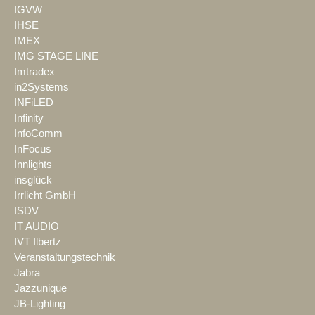
IGVW
IHSE
IMEX
IMG STAGE LINE
Imtradex
in2Systems
INFiLED
Infinity
InfoComm
InFocus
Innlights
insglück
Irrlicht GmbH
ISDV
IT AUDIO
IVT Ilbertz
Veranstaltungstechnik
Jabra
Jazzunique
JB-Lighting