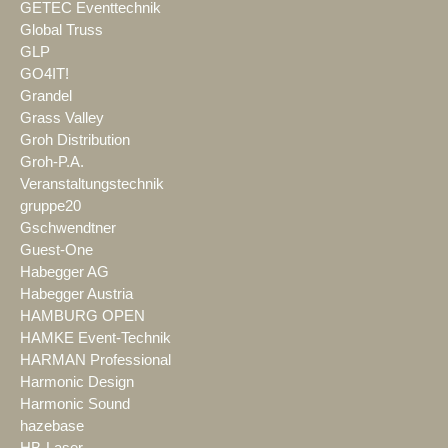
GETEC Eventtechnik
Global Truss
GLP
GO4IT!
Grandel
Grass Valley
Groh Distribution
Groh-P.A.
Veranstaltungstechnik
gruppe20
Gschwendtner
Guest-One
Habegger AG
Habegger Austria
HAMBURG OPEN
HAMKE Event-Technik
HARMAN Professional
Harmonic Design
Harmonic Sound
hazebase
HB-Laser