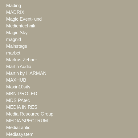
Mäding
MADRIX
Magic Event- und
Medientechnik
Magic Sky
magnid
Mainstage
marbet
Markus Zehner
Martin Audio
Martin by HARMAN
MAXHUB
Maxin10sity
MBN-PROLED
MDS PAtec
MEDIA IN RES
Media Resource Group
MEDIA SPECTRUM
MediaLantic
Mediasystem