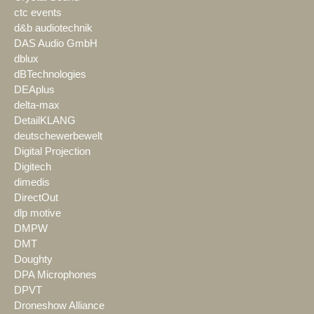
ctc events
d&b audiotechnik
DAS Audio GmbH
dblux
dBTechnologies
DEAplus
delta-max
DetailKLANG
deutschewerbewelt
Digital Projection
Digitech
dimedis
DirectOut
dlp motive
DMPW
DMT
Doughty
DPA Microphones
DPVT
Droneshow Alliance