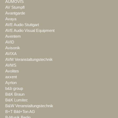
AUMOVIS
AV Stumpfl
Avantgarde
Avaya
AVE Audio Stuttgart
AVE Audio Visual Equipment
Aventem
AVID
Avisonik
AVIXA
AVM Veranstaltungstechnik
AVMS
Avolites
axxent
Ayrton
b&b group
B&K Braun
B&K Lumitec
B&W Veranstaltungstechnik
B+T Bild+Ton AG
B-Musik Berlin