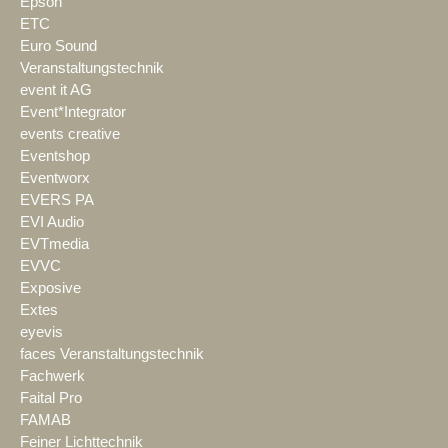
Epson
ETC
Euro Sound
Veranstaltungstechnik
event it AG
Event*Integrator
events creative
Eventshop
Eventworx
EVERS PA
EVI Audio
EVTmedia
EVVC
Exposive
Extes
eyevis
faces Veranstaltungstechnik
Fachwerk
Faital Pro
FAMAB
Feiner Lichttechnik