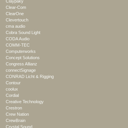
Claypaky
Clear-Com
ClearOne
Clevertouch
cma audio
Cobra Sound Light
CODA Audio
COMM-TEC
Computerworks
Concept Solutions
Congress Allianz
connectSignage
CONRAD Licht & Rigging
Contour
coolux
Cordial
Creative Technology
Crestron
Crew Nation
CrewBrain
Crystal Sound