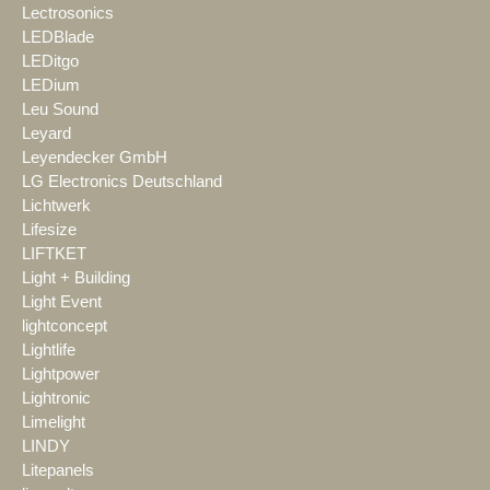
Lectrosonics
LEDBlade
LEDitgo
LEDium
Leu Sound
Leyard
Leyendecker GmbH
LG Electronics Deutschland
Lichtwerk
Lifesize
LIFTKET
Light + Building
Light Event
lightconcept
Lightlife
Lightpower
Lightronic
Limelight
LINDY
Litepanels