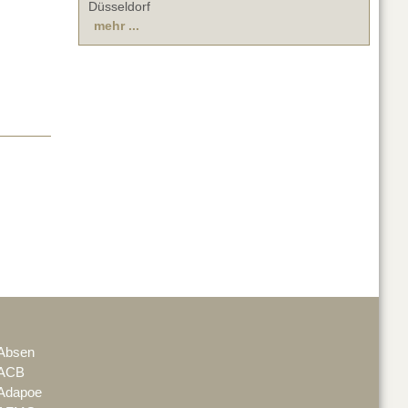
Düsseldorf
mehr ...
Absen
ACB
Adapoe