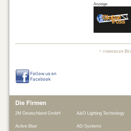
a
n
N
Anzeige
c
k
G
e
e
b
dI
o
n
o
< vorheriger Be
k
Die Firmen
2M Deutschland GmbH
A&O Lighting Technology
Active Blue
AD-Systems