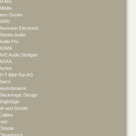
AFMG
Alfalite
ams Osram
ARRI
Assmann Electronic
Atlantis Audio
Audio Pro
AUMA
AVE Audio Stuttgart
AVIXA
Ayrton
B+T Bild+Ton AG
Barco
beyerdynamic
Blackmagic Design
BrightSign
btl next GmbH
Calibre
cast
Christie
Clevertouch