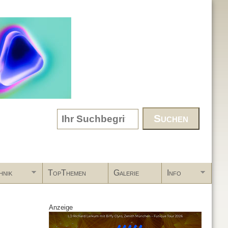
Search form
hnik
TopThemen
Galerie
Info
Anzeige