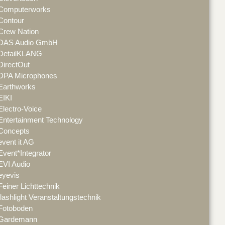
Computerworks
Contour
Crew Nation
DAS Audio GmbH
DetailKLANG
DirectOut
DPA Microphones
Earthworks
EIKI
Electro-Voice
Entertainment Technology
Concepts
event it AG
Event*Integrator
EVI Audio
eyevis
Feiner Lichttechnik
flashlight Veranstaltungstechnik
Fotoboden
Gardemann