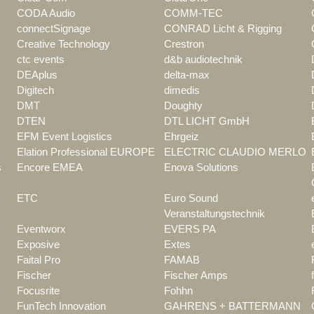
CODA Audio
COMM-TEC
connectSignage
CONRAD Licht & Rigging
Creative Technology
Crestron
ctc events
d&b audiotechnik
DEAplus
delta-max
Digitech
dimedis
DMT
Doughty
DTEN
DTL LICHT GmbH
EFM Event Logistics
Ehrgeiz
Elation Professional EUROPE
ELECTRIC CLAUDIO MERLO
s
Encore EMEA
Enova Solutions
ETC
Euro Sound
Veranstaltungstechnik
Eventworx
EVERS PA
Exposive
Extes
Faital Pro
FAMAB
Fischer
Fischer Amps
Focusrite
Fohhn
FunTech Innovation
GAHRENS + BATTERMANN