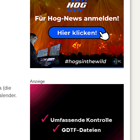
Anzeige
a (die
alender.