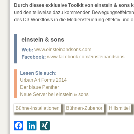
Durch dieses exklusive Toolkit von einstein & sons k
und den teilweise dazu kommenden Bewegungseffekten vi
des D3-Workflows in die Mediensteuerung effektiv und o
einstein & sons
Web:
www.einsteinandsons.com
Facebook:
www.facebook.com/einsteinandsons
Lesen Sie auch:
Urban Art Forms 2014
Der blaue Panther
Neue Server bei einstein & sons
Bühne-Installationen
Bühnen-Zubehör
Hilfsmittel
F
Li
XI