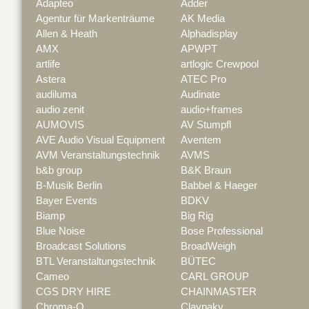
Adapteo
Adder
Agentur für Markenträume
AK Media
Allen & Heath
Alphadisplay
AMX
APWPT
artlife
artlogic Crewpool
Astera
ATEC Pro
audiluma
Audinate
audio zenit
audio+frames
AUMOVIS
AV Stumpfl
AVE Audio Visual Equipment
Aventem
AVM Veranstaltungstechnik
AVMS
b&b group
B&K Braun
B-Musik Berlin
Babbel & Haeger
Bayer Events
BDKV
Biamp
Big Rig
Blue Noise
Bose Professional
Broadcast Solutions
BroadWeigh
BTL Veranstaltungstechnik
BÜTEC
Cameo
CARL GROUP
CGS DRY HIRE
CHAINMASTER
Chroma-Q
Claypaky