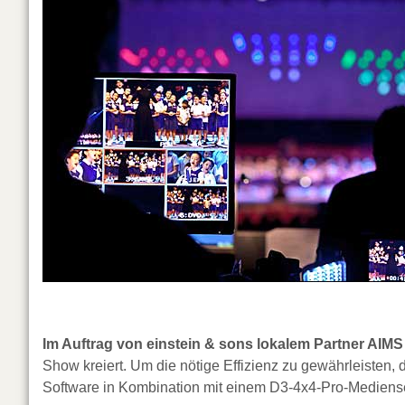
Im Auftrag von einstein & sons lokalem Partner AIMS
Show kreiert. Um die nötige Effizienz zu gewährleisten,
Software in Kombination mit einem D3-4x4-Pro-Mediens