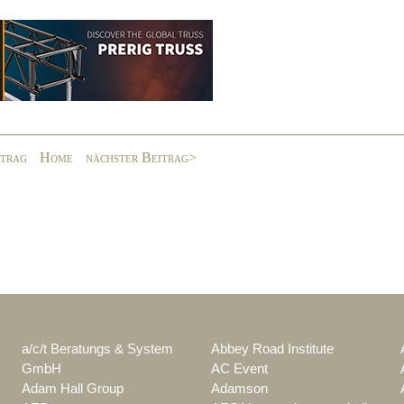
itrag
Home
nächster Beitrag>
a/c/t Beratungs & System
Abbey Road Institute
GmbH
AC Event
Adam Hall Group
Adamson