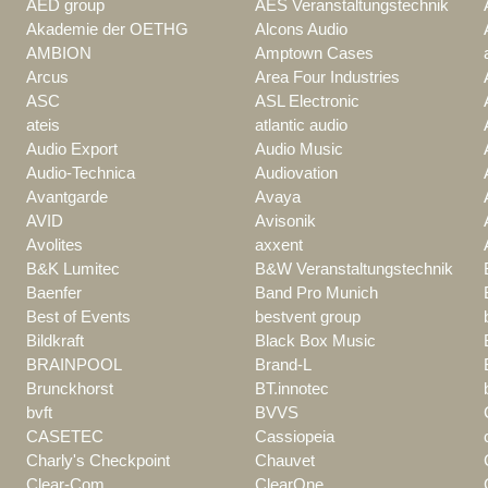
AED group
AES Veranstaltungstechnik
Akademie der OETHG
Alcons Audio
AMBION
Amptown Cases
Arcus
Area Four Industries
ASC
ASL Electronic
ateis
atlantic audio
Audio Export
Audio Music
Audio-Technica
Audiovation
Avantgarde
Avaya
AVID
Avisonik
Avolites
axxent
B&K Lumitec
B&W Veranstaltungstechnik
Baenfer
Band Pro Munich
Best of Events
bestvent group
Bildkraft
Black Box Music
BRAINPOOL
Brand-L
Brunckhorst
BT.innotec
bvft
BVVS
CASETEC
Cassiopeia
Charly's Checkpoint
Chauvet
Clear-Com
ClearOne