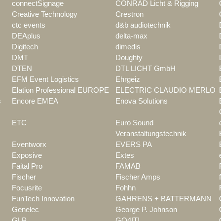
connectSignage
CONRAD Licht & Rigging
Creative Technology
Crestron
ctc events
d&b audiotechnik
DEAplus
delta-max
Digitech
dimedis
DMT
Doughty
DTEN
DTL LICHT GmbH
EFM Event Logistics
Ehrgeiz
Elation Professional EUROPE
ELECTRIC CLAUDIO MERLO
s
Encore EMEA
Enova Solutions
ETC
Euro Sound
Veranstaltungstechnik
Eventworx
EVERS PA
Exposive
Extes
Faital Pro
FAMAB
Fischer
Fischer Amps
Focusrite
Fohhn
FunTech Innovation
GAHRENS + BATTERMANN
Genelec
George P. Johnson
GLP
GO4IT!