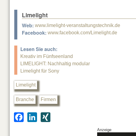
Limelight
Web:
www.limelight-veranstaltungstechnik.de
Facebook:
www.facebook.com/Limelight.de
Lesen Sie auch:
Kreativ im Fünfseenland
LIMELIGHT: Nachhaltig modular
Limelight für Sony
Limelight
Branche
Firmen
F
Li
XI
a
n
N
Anzeige
c
k
G