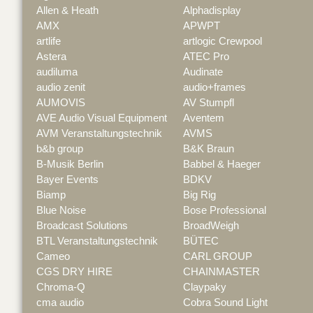
Allen & Heath
Alphadisplay
AMX
APWPT
artlife
artlogic Crewpool
Astera
ATEC Pro
audiluma
Audinate
audio zenit
audio+frames
AUMOVIS
AV Stumpfl
AVE Audio Visual Equipment
Aventem
AVM Veranstaltungstechnik
AVMS
b&b group
B&K Braun
B-Musik Berlin
Babbel & Haeger
Bayer Events
BDKV
Biamp
Big Rig
Blue Noise
Bose Professional
Broadcast Solutions
BroadWeigh
BTL Veranstaltungstechnik
BÜTEC
Cameo
CARL GROUP
CGS DRY HIRE
CHAINMASTER
Chroma-Q
Claypaky
cma audio
Cobra Sound Light