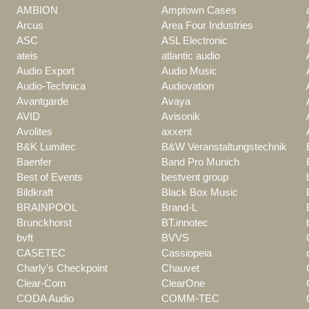
AMBION
Amptown Cases
Arcus
Area Four Industries
ASC
ASL Electronic
ateis
atlantic audio
Audio Export
Audio Music
Audio-Technica
Audiovation
Avantgarde
Avaya
AVID
Avisonik
Avolites
axxent
B&K Lumitec
B&W Veranstaltungstechnik
Baenfer
Band Pro Munich
Best of Events
bestvent group
Bildkraft
Black Box Music
BRAINPOOL
Brand-L
Brunckhorst
BT.innotec
bvft
BVVS
CASETEC
Cassiopeia
Charly's Checkpoint
Chauvet
Clear-Com
ClearOne
CODA Audio
COMM-TEC