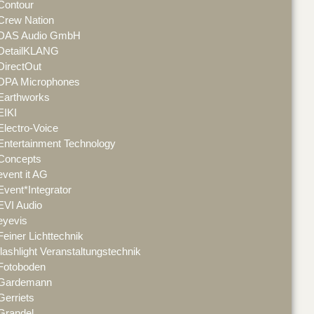
Contour
Crew Nation
DAS Audio GmbH
DetailKLANG
DirectOut
DPA Microphones
Earthworks
EIKI
Electro-Voice
Entertainment Technology
Concepts
event it AG
Event*Integrator
EVI Audio
eyevis
Feiner Lichttechnik
flashlight Veranstaltungstechnik
Fotoboden
Gardemann
Gerriets
Grandel