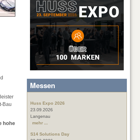
nd
Messen
eister
Huss Expo 2026
t-Bau
23.09.2026
Langenau
mehr ...
ne hohe
S14 Solutions Day