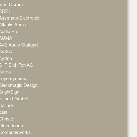
ams Osram
ARRI
Assmann Electronic
Atlantis Audio
Audio Pro
AUMA
AVE Audio Stuttgart
AVIXA
Ayrton
B+T Bild+Ton AG
Barco
beyerdynamic
Blackmagic Design
BrightSign
btl next GmbH
Calibre
cast
Christie
Clevertouch
Computerworks