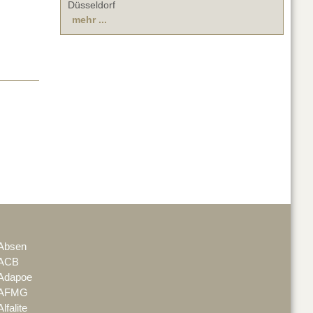
Düsseldorf
mehr ...
Absen
ACB
Adapoe
AFMG
Alfalite