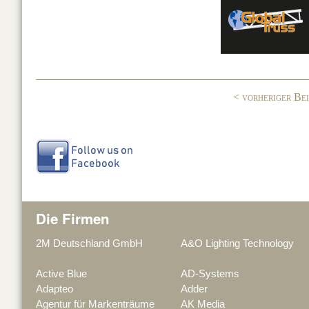
e
e
b
dI
o
n
o
< vorheriger Be
k
Die Firmen
2M Deutschland GmbH
A&O Lighting Technology
Active Blue
AD-Systems
Adapteo
Adder
Agentur für Markenträume
AK Media