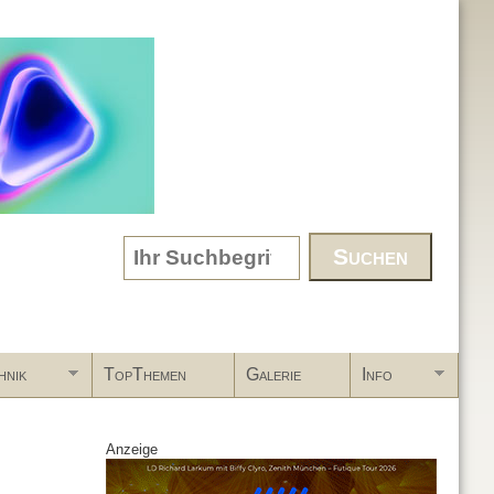
Search form
hnik
TopThemen
Galerie
Info
Anzeige