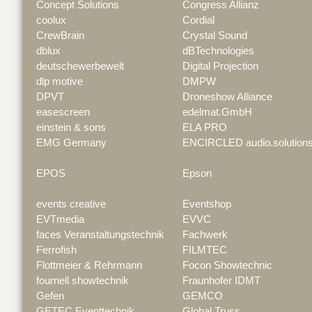
Concept Solutions
Congress Allianz
coolux
Cordial
CrewBrain
Crystal Sound
dblux
dBTechnologies
deutschewerbewelt
Digital Projection
dlp motive
DMPW
DPVT
Droneshow Alliance
easescreen
edelmat.GmbH
einstein & sons
ELA PRO
EMG Germany
ENCIRCLED audio.solution
EPOS
Epson
events creative
Eventshop
EVTmedia
EVVC
faces Veranstaltungstechnik
Fachwerk
Ferrofish
FILMTEC
Flottmeier & Rehrmann
Focon Showtechnic
fournell showtechnik
Fraunhofer IDMT
Gefen
GEMCO
GETEC Eventtechnik
Global Truss