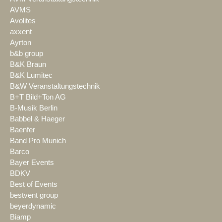
AVMS
Avolites
axxent
Ayrton
b&b group
B&K Braun
B&K Lumitec
B&W Veranstaltungstechnik
B+T Bild+Ton AG
B-Musik Berlin
Babbel & Haeger
Baenfer
Band Pro Munich
Barco
Bayer Events
BDKV
Best of Events
bestvent group
beyerdynamic
Biamp