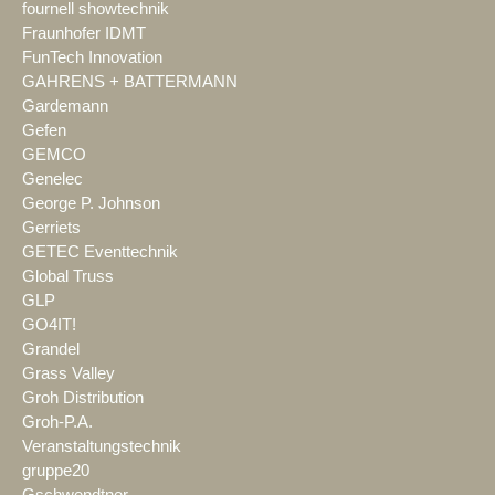
fournell showtechnik
Fraunhofer IDMT
FunTech Innovation
GAHRENS + BATTERMANN
Gardemann
Gefen
GEMCO
Genelec
George P. Johnson
Gerriets
GETEC Eventtechnik
Global Truss
GLP
GO4IT!
Grandel
Grass Valley
Groh Distribution
Groh-P.A.
Veranstaltungstechnik
gruppe20
Gschwendtner