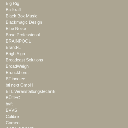
Big Rig
Bildkraft
Black Box Music
Blackmagic Design
Blue Noise
Bose Professional
BRAINPOOL
Brand-L
BrightSign
Broadcast Solutions
BroadWeigh
Brunckhorst
BT.innotec
btl next GmbH
BTL Veranstaltungstechnik
BÜTEC
bvft
BVVS
Calibre
Cameo