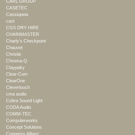
CARL GROUP
CASETEC
Cassiopeia
cast
CGS DRY HIRE
CHAINMASTER
Charly's Checkpoint
Chauvet
Christie
Chroma-Q
Claypaky
Clear-Com
ClearOne
Clevertouch
cma audio
Cobra Sound Light
CODA Audio
COMM-TEC
Computerworks
Concept Solutions
Congress Allianz