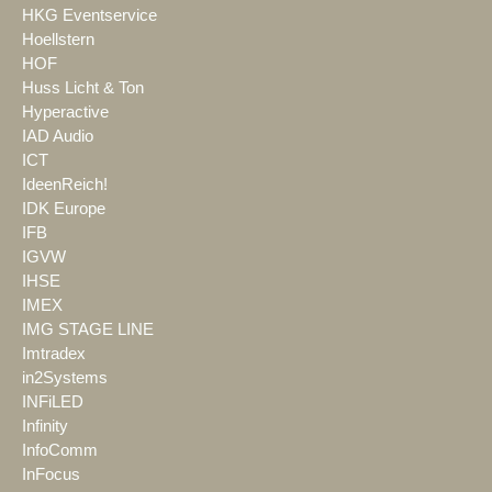
HKG Eventservice
Hoellstern
HOF
Huss Licht & Ton
Hyperactive
IAD Audio
ICT
IdeenReich!
IDK Europe
IFB
IGVW
IHSE
IMEX
IMG STAGE LINE
Imtradex
in2Systems
INFiLED
Infinity
InfoComm
InFocus