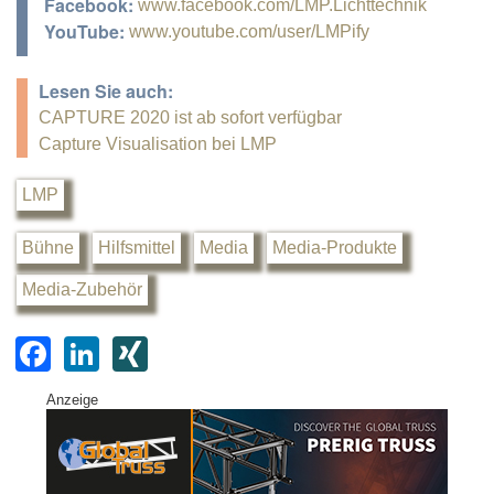
Facebook:
www.facebook.com/LMP.Lichttechnik
YouTube:
www.youtube.com/user/LMPify
Lesen Sie auch:
CAPTURE 2020 ist ab sofort verfügbar
Capture Visualisation bei LMP
LMP
Bühne
Hilfsmittel
Media
Media-Produkte
Media-Zubehör
F
Li
XI
a
n
N
Anzeige
c
k
G
e
e
b
dI