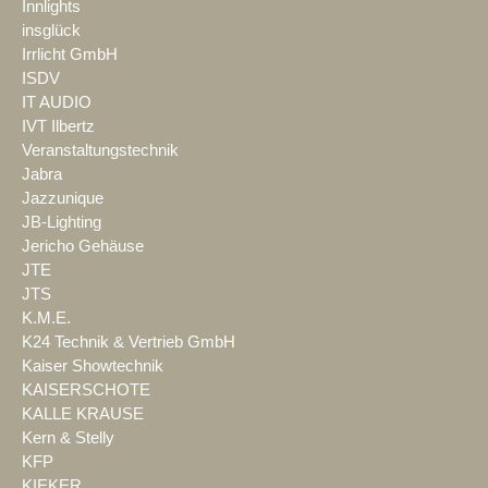
Innlights
insglück
Irrlicht GmbH
ISDV
IT AUDIO
IVT Ilbertz
Veranstaltungstechnik
Jabra
Jazzunique
JB-Lighting
Jericho Gehäuse
JTE
JTS
K.M.E.
K24 Technik & Vertrieb GmbH
Kaiser Showtechnik
KAISERSCHOTE
KALLE KRAUSE
Kern & Stelly
KFP
KIEKER