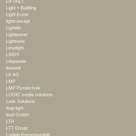
LIFTKET
Light + Building
Light Event
lightconcept
Lightlife
Lightpower
Lightronic
Limelight
LINDY
Litepanels
livewelt
LK AG
LMP
LMP Pyrotechnik
LOGIC media solutions
Look Solutions
loop light
loud GmbH
LTH
LTT Group
Ludwig Kameraverleih