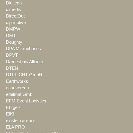
Digitech
dimedis
DirectOut
dlp motive
DMPW
DMT
Doughty
DPA Microphones
DPVT
Droneshow Alliance
DTEN
DTL LICHT GmbH
Earthworks
easescreen
edelmat.GmbH
EFM Event Logistics
Ehrgeiz
EIKI
einstein & sons
ELA PRO