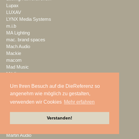
Lupax
LUXAV
LYNX Media Systems
m.i.b
MA Lighting
mac. brand spaces
Mach Audio
Mackie
macom
Mad Music
Mäding
MADRIX
Um Ihren Besuch auf die DieReferenz so
Magic Event- und
angenehm wie möglich zu gestalten,
Medientechnik
Magic Sky
verwenden wir Cookies
Mehr erfahren
magnid
Mainstage
Verstanden!
marbet
Markus Zehner
Martin Audio