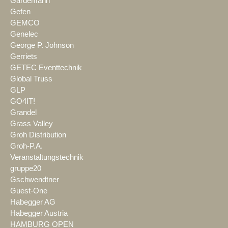
Gardemann
Gefen
GEMCO
Genelec
George P. Johnson
Gerriets
GETEC Eventtechnik
Global Truss
GLP
GO4IT!
Grandel
Grass Valley
Groh Distribution
Groh-P.A.
Veranstaltungstechnik
gruppe20
Gschwendtner
Guest-One
Habegger AG
Habegger Austria
HAMBURG OPEN