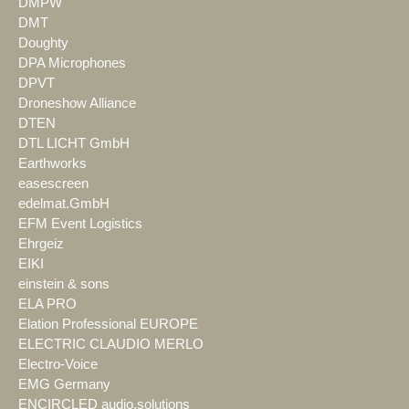
DMPW
DMT
Doughty
DPA Microphones
DPVT
Droneshow Alliance
DTEN
DTL LICHT GmbH
Earthworks
easescreen
edelmat.GmbH
EFM Event Logistics
Ehrgeiz
EIKI
einstein & sons
ELA PRO
Elation Professional EUROPE
ELECTRIC CLAUDIO MERLO
Electro-Voice
EMG Germany
ENCIRCLED audio.solutions