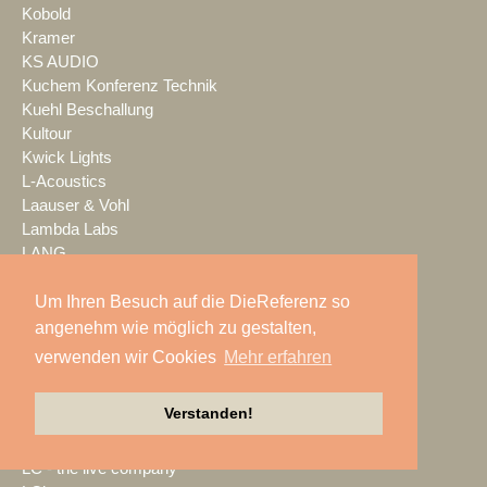
Kobold
Kramer
KS AUDIO
Kuchem Konferenz Technik
Kuehl Beschallung
Kultour
Kwick Lights
L-Acoustics
Laauser & Vohl
Lambda Labs
LANG
LANG ACADEMY
Laser Imagineering
Um Ihren Besuch auf die DieReferenz so
Laserworld
angenehm wie möglich zu gestalten,
Lauten Audio
verwenden wir Cookies
Mehr erfahren
LAUTundHELL
Lawo
Verstanden!
Lax Europa
Layher
LC - the live company