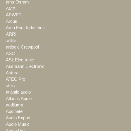
ams Osram
AMX
APWPT
Arcus
Area Four Industries
ARRI
artlife
artlogic Crewpool
ASC
ASL Electronic
Assmann Electronic
Astera
ATEC Pro
ateis
atlantic audio
Atlantis Audio
audiluma
Audinate
Audio Export
Audio Music
Audio Pro