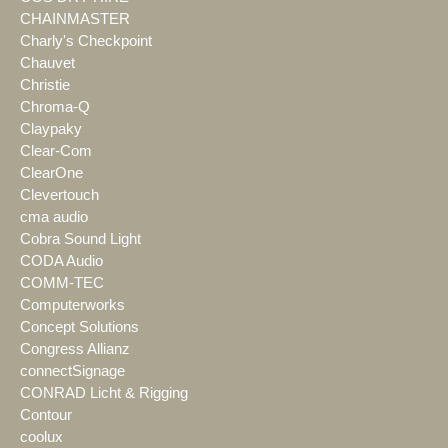
CHAINMASTER
Charly's Checkpoint
Chauvet
Christie
Chroma-Q
Claypaky
Clear-Com
ClearOne
Clevertouch
cma audio
Cobra Sound Light
CODA Audio
COMM-TEC
Computerworks
Concept Solutions
Congress Allianz
connectSignage
CONRAD Licht & Rigging
Contour
coolux