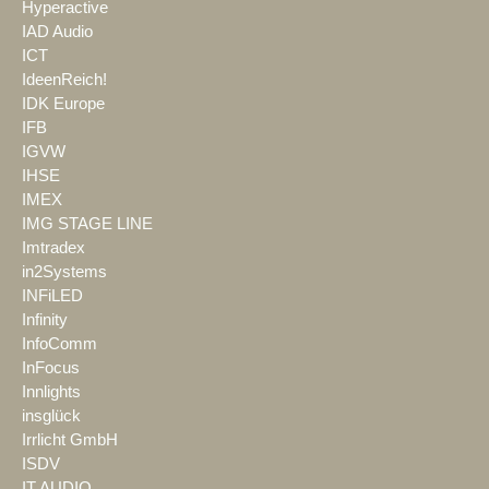
Hyperactive
IAD Audio
ICT
IdeenReich!
IDK Europe
IFB
IGVW
IHSE
IMEX
IMG STAGE LINE
Imtradex
in2Systems
INFiLED
Infinity
InfoComm
InFocus
Innlights
insglück
Irrlicht GmbH
ISDV
IT AUDIO