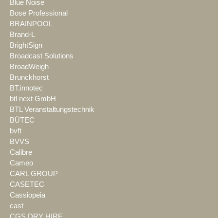
Blue Noise
Bose Professional
BRAINPOOL
Brand-L
BrightSign
Broadcast Solutions
BroadWeigh
Brunckhorst
BT.innotec
btl next GmbH
BTL Veranstaltungstechnik
BÜTEC
bvft
BVVS
Calibre
Cameo
CARL GROUP
CASETEC
Cassiopeia
cast
CGS DRY HIRE