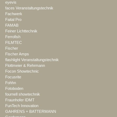
eyevis
faces Veranstaltungstechnik
Fachwerk
Faital Pro
FAMAB
Feiner Lichttechnik
Ferrofish
FILMTEC
Fischer
Fischer Amps
flashlight Veranstaltungstechnik
Flottmeier & Rehrmann
Focon Showtechnic
Focusrite
Fohhn
Fotoboden
fournell showtechnik
Fraunhofer IDMT
FunTech Innovation
GAHRENS + BATTERMANN