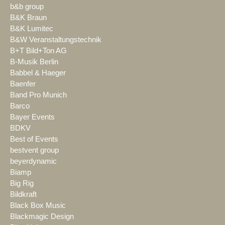
b&b group
B&K Braun
B&K Lumitec
B&W Veranstaltungstechnik
B+T Bild+Ton AG
B-Musik Berlin
Babbel & Haeger
Baenfer
Band Pro Munich
Barco
Bayer Events
BDKV
Best of Events
bestvent group
beyerdynamic
Biamp
Big Rig
Bildkraft
Black Box Music
Blackmagic Design