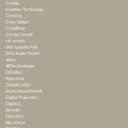
Cordial
Creative Technology
Crestron
Crew Nation
CrewBrain
Crystal Sound
ctc events
d&b audiotechnik
DAS Audio GmbH
dblux
dBTechnologies
DEAplus
delta-max
DetailKLANG
deutschewerbewelt
Digital Projection
Digitech
dimedis
DirectOut
dlp motive