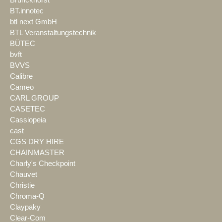
Brunckhorst
BT.innotec
btl next GmbH
BTL Veranstaltungstechnik
BÜTEC
bvft
BVVS
Calibre
Cameo
CARL GROUP
CASETEC
Cassiopeia
cast
CGS DRY HIRE
CHAINMASTER
Charly's Checkpoint
Chauvet
Christie
Chroma-Q
Claypaky
Clear-Com