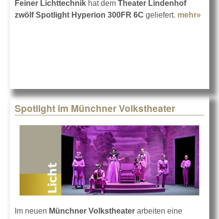
Feiner Lichttechnik
hat dem
Theater Lindenhof
zwölf Spotlight Hyperion 300FR 6C
geliefert.
mehr»
abou
Thea
Lind
mit
Spot
Spotlight im Münchner Volkstheater
Im neuen
Münchner Volkstheater
arbeiten eine