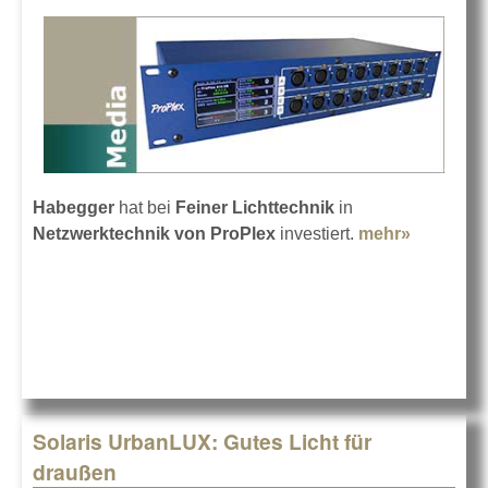
Habegger
hat bei
Feiner Lichttechnik
in
Netzwerktechnik von ProPlex
investiert.
mehr»
about
Habegge
investiert
in
ProPlex
Solaris UrbanLUX: Gutes Licht für
draußen