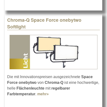
Chroma-Q Space Force onebytwo
Softlight
Die mit Innovationspreisen ausgezeichnete
Space
Force onebytwo
von
Chroma-Q
ist eine hochwertige,
helle
Flächenleuchte
mit
regelbarer
Farbtemperatur
.
mehr»
about Chroma-Q Space Force
onebytwo Softlight