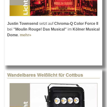
Justin Townsend
setzt auf
Chroma-Q Color Force II
bei
“Moulin Rouge! Das Musical“
im
Kölner Musical
Dome
.
mehr»
about Moulin Rouge! mit Chroma-Q in
Köln
Wandelbares Weißlicht für Cottbus