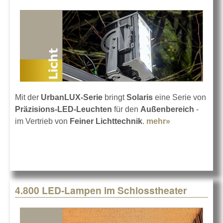
Mit der
UrbanLUX-Serie
bringt
Solaris
eine Serie von
Präzisions-LED-Leuchten
für den
Außenbereich
-
im Vertrieb von
Feiner Lichttechnik
.
mehr»
about Solaris
UrbanLUX:
Gutes Licht
für draußen
4.800 LED-Lampen im Schlosstheater