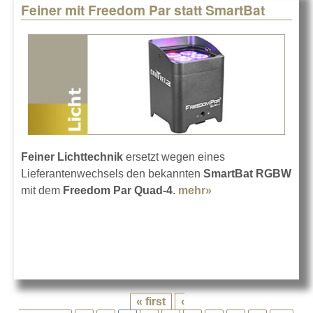
Feiner mit Freedom Par statt SmartBat
Feiner Lichttechnik
ersetzt wegen eines
Lieferantenwechsels den bekannten
SmartBat RGBW
mit dem
Freedom Par Quad-4
.
mehr»
about Feiner mit
Freedom Par statt
SmartBat
« first
‹