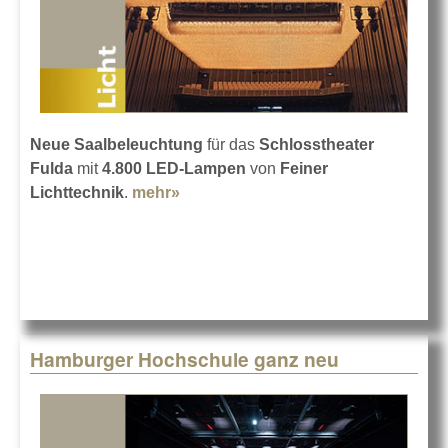
Neue Saalbeleuchtung
für das
Schlosstheater
Fulda
mit
4.800 LED-Lampen
von
Feiner
Lichttechnik
.
mehr»
about 4.800 LED-Lampen im
Schlosstheater
Hamburger Hochschule ganz neu