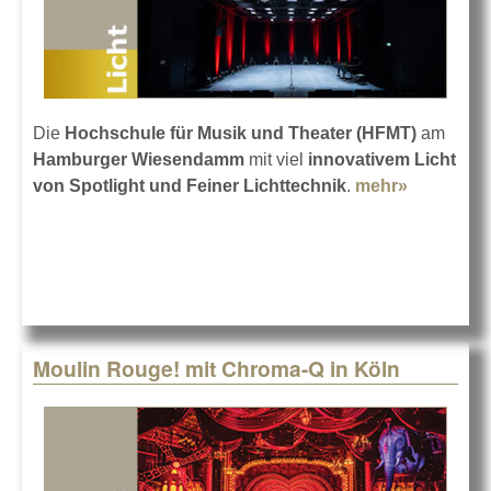
Die
Hochschule für Musik und Theater (HFMT)
am
Hamburger Wiesendamm
mit viel
innovativem Licht
von Spotlight und Feiner Lichttechnik
.
mehr»
about
Hamburg
Hochschu
ganz neu
Moulin Rouge! mit Chroma-Q in Köln