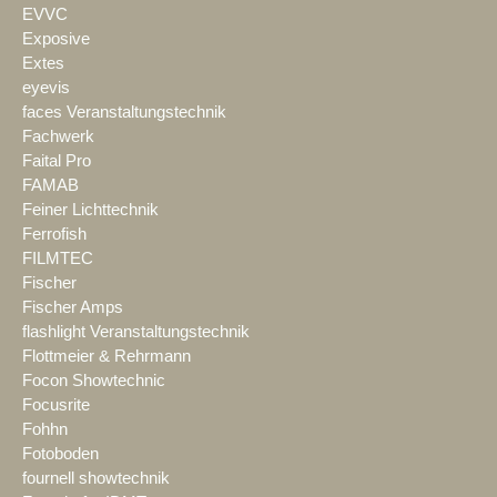
EVVC
Exposive
Extes
eyevis
faces Veranstaltungstechnik
Fachwerk
Faital Pro
FAMAB
Feiner Lichttechnik
Ferrofish
FILMTEC
Fischer
Fischer Amps
flashlight Veranstaltungstechnik
Flottmeier & Rehrmann
Focon Showtechnic
Focusrite
Fohhn
Fotoboden
fournell showtechnik