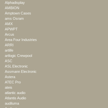
Alphadisplay
AMBION
Amptown Cases
ams Osram
AMX
APWPT
Arcus
Area Four Industries
ARRI
artlife
artlogic Crewpool
ASC
ASL Electronic
Assmann Electronic
Astera
ATEC Pro
ateis
atlantic audio
Atlantis Audio
audiluma