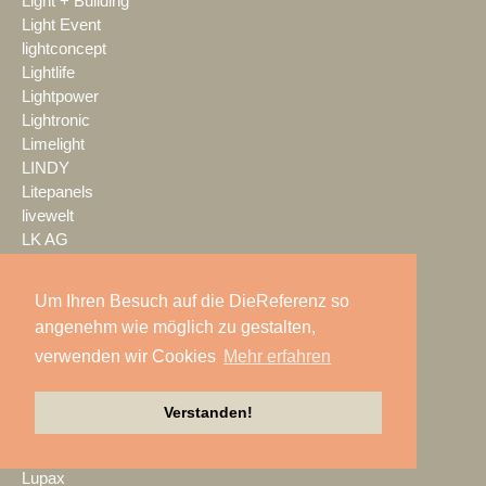
Light + Building
Light Event
lightconcept
Lightlife
Lightpower
Lightronic
Limelight
LINDY
Litepanels
livewelt
LK AG
LMP
LMP Pyrotechnik
Um Ihren Besuch auf die DieReferenz so
LOGIC media solutions
angenehm wie möglich zu gestalten,
Look Solutions
verwenden wir Cookies
Mehr erfahren
loop light
loud GmbH
LTH
Verstanden!
LTT Group
Ludwig Kameraverleih
Lupax