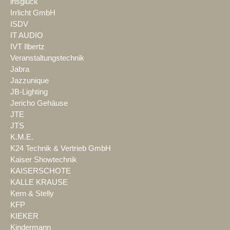
insglück
Irrlicht GmbH
ISDV
IT AUDIO
IVT Ilbertz
Veranstaltungstechnik
Jabra
Jazzunique
JB-Lighting
Jericho Gehäuse
JTE
JTS
K.M.E.
K24 Technik & Vertrieb GmbH
Kaiser Showtechnik
KAISERSCHOTE
KALLE KRAUSE
Kern & Stelly
KFP
KIEKER
Kindermann