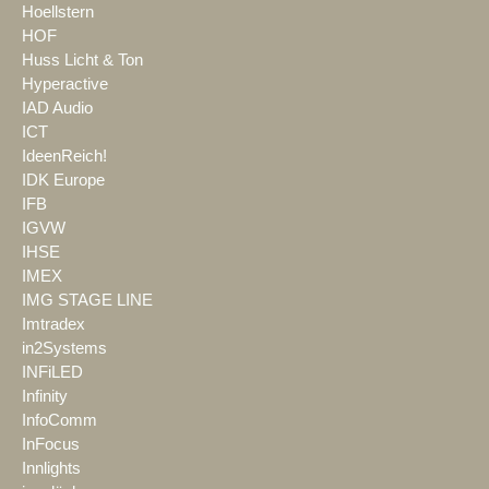
Hoellstern
HOF
Huss Licht & Ton
Hyperactive
IAD Audio
ICT
IdeenReich!
IDK Europe
IFB
IGVW
IHSE
IMEX
IMG STAGE LINE
Imtradex
in2Systems
INFiLED
Infinity
InfoComm
InFocus
Innlights