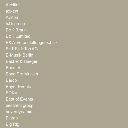
Avolites
axxent
Ayrton
b&b group
B&K Braun
B&K Lumitec
B&W Veranstaltungstechnik
B+T Bild+Ton AG
B-Musik Berlin
Babbel & Haeger
Baenfer
Band Pro Munich
Barco
Bayer Events
BDKV
Best of Events
bestvent group
beyerdynamic
Biamp
Big Rig