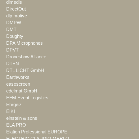
dimedis
DirectOut
dlp motive
DMPW
DMT
Doughty
DPA Microphones
DPVT
Droneshow Alliance
DTEN
DTL LICHT GmbH
Earthworks
easescreen
edelmat.GmbH
EFM Event Logistics
Ehrgeiz
EIKI
einstein & sons
ELA PRO
Elation Professional EUROPE
ELECTRIC CLAUDIO MERLO