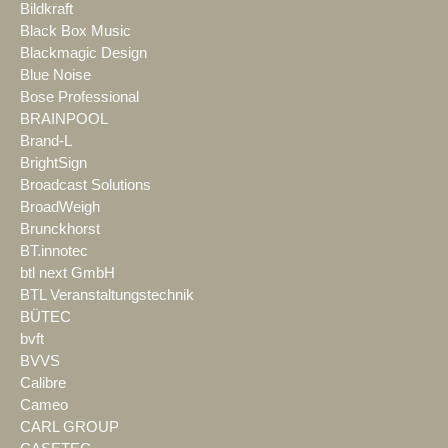
Bildkraft
Black Box Music
Blackmagic Design
Blue Noise
Bose Professional
BRAINPOOL
Brand-L
BrightSign
Broadcast Solutions
BroadWeigh
Brunckhorst
BT.innotec
btl next GmbH
BTL Veranstaltungstechnik
BÜTEC
bvft
BVVS
Calibre
Cameo
CARL GROUP