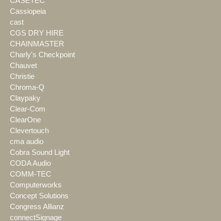
CASETEC
Cassiopeia
cast
CGS DRY HIRE
CHAINMASTER
Charly's Checkpoint
Chauvet
Christie
Chroma-Q
Claypaky
Clear-Com
ClearOne
Clevertouch
cma audio
Cobra Sound Light
CODA Audio
COMM-TEC
Computerworks
Concept Solutions
Congress Allianz
connectSignage