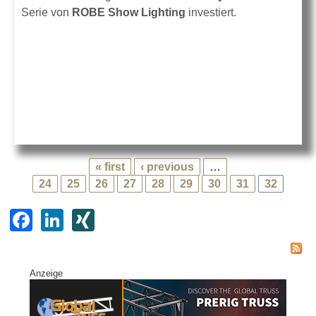
Serie von
ROBE Show Lighting
investiert.
« first
‹ previous
…
24
25
26
27
28
29
30
31
32
F
Li
XI
a
n
N
c
k
G
Anzeige
e
e
b
dI