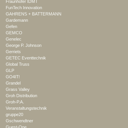
Fraunhofer IDMT
FunTech Innovation
GAHRENS + BATTERMANN
Gardemann
Gefen
GEMCO
Genelec
George P. Johnson
Gerriets
GETEC Eventtechnik
Global Truss
GLP
GO4IT!
Grandel
Grass Valley
Groh Distribution
Groh-P.A.
Veranstaltungstechnik
gruppe20
Gschwendtner
Guest-One