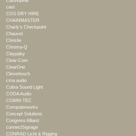
Cassiopeia
cast
CGS DRY HIRE
CHAINMASTER
Charly's Checkpoint
Chauvet
Christie
Chroma-Q
Claypaky
Clear-Com
ClearOne
Clevertouch
cma audio
Cobra Sound Light
CODA Audio
COMM-TEC
Computerworks
Concept Solutions
Congress Allianz
connectSignage
CONRAD Licht & Rigging