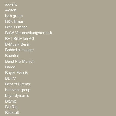
axxent
Ayrton
b&b group
B&K Braun
B&K Lumitec
B&W Veranstaltungstechnik
B+T Bild+Ton AG
B-Musik Berlin
Babbel & Haeger
Baenfer
Band Pro Munich
Barco
Bayer Events
BDKV
Best of Events
bestvent group
beyerdynamic
Biamp
Big Rig
Bildkraft