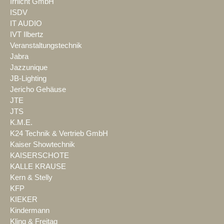
Irrlicht GmbH
ISDV
IT AUDIO
IVT Ilbertz
Veranstaltungstechnik
Jabra
Jazzunique
JB-Lighting
Jericho Gehäuse
JTE
JTS
K.M.E.
K24 Technik & Vertrieb GmbH
Kaiser Showtechnik
KAISERSCHOTE
KALLE KRAUSE
Kern & Stelly
KFP
KIEKER
Kindermann
Kling & Freitag