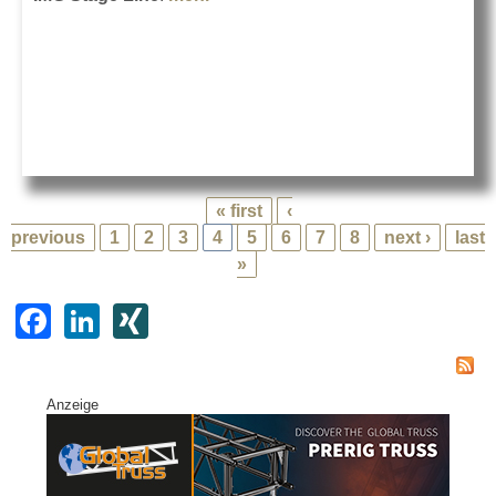
Serie
« first
‹
previous
1
2
3
4
5
6
7
8
next ›
last
»
F
Li
XI
a
n
N
c
k
G
Anzeige
e
e
b
dI
o
n