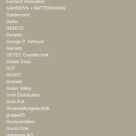
FunTech Innovation
GAHRENS + BATTERMANN
Gardemann
Gefen
GEMCO
Genelec
George P. Johnson
Gerriets
GETEC Eventtechnik
Global Truss
GLP
GO4IT!
Grandel
Grass Valley
Groh Distribution
Groh-P.A.
Veranstaltungstechnik
gruppe20
Gschwendtner
Guest-One
Habegger AG