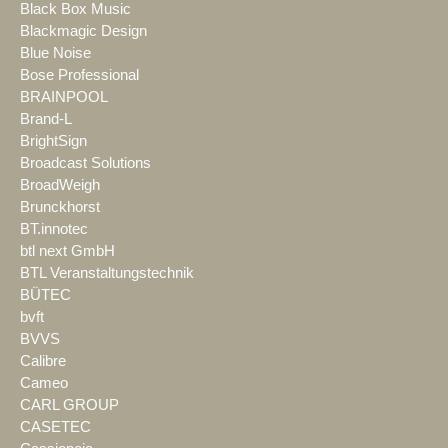
Black Box Music
Blackmagic Design
Blue Noise
Bose Professional
BRAINPOOL
Brand-L
BrightSign
Broadcast Solutions
BroadWeigh
Brunckhorst
BT.innotec
btl next GmbH
BTL Veranstaltungstechnik
BÜTEC
bvft
BVVS
Calibre
Cameo
CARL GROUP
CASETEC