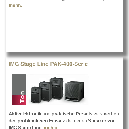
mehr»
about Indoorgolf mit IMG Stage Line
IMG Stage Line PAK-400-Serie
Aktivelektronik
und
praktische Presets
versprechen
den
problemlosen Einsatz
der neuen
Speaker von
IMG Stage Line
.
mehr»
about IMG Stage Line PAK-400-