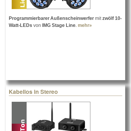
Programmierbarer Außenscheinwerfer
mit
zwölf 10-
Watt-LEDs
von
IMG Stage Line
.
mehr»
about IMG Stage
Line ODP-
120/6COL
Kabellos in Stereo