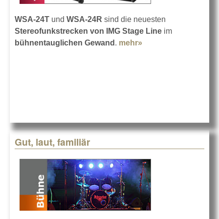
WSA-24T
und
WSA-24R
sind die neuesten
Stereofunkstrecken von IMG Stage Line
im
bühnentauglichen Gewand
.
mehr»
about Kabellos in
Stereo
Gut, laut, familiär