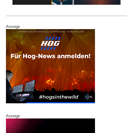
o
k
Anzeige
Anzeige