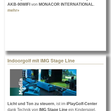
AKB-90WIFI
von
MONACOR INTERNATIONAL
.
mehr»
about Hi-Fi über das WLAN-Netz
Indoorgolf mit IMG Stage Line
Licht und Ton zu steuern
, ist im
iPlayGolf-Center
dank Technik von
IMG Stage Line
ein Kinderspiel.