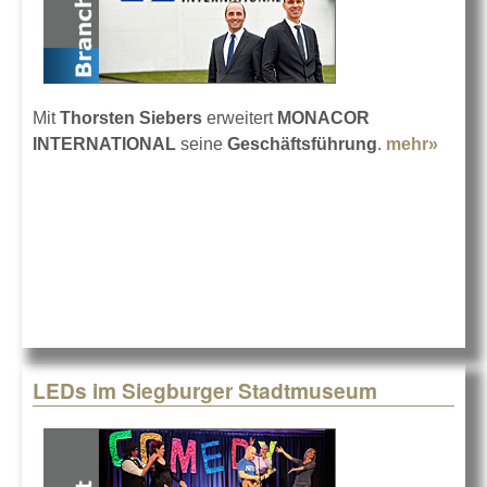
Mit
Thorsten Siebers
erweitert
MONACOR
INTERNATIONAL
seine
Geschäftsführung
.
mehr»
about
Thors
Siebe
MON
LEDs im Siegburger Stadtmuseum