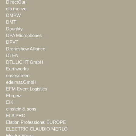
DirectOut
dlp motive
DMPW
DMT
Doughty
DPA Microphones
DPVT
Droneshow Alliance
DTEN
DTL LICHT GmbH
Earthworks
easescreen
edelmat.GmbH
EFM Event Logistics
Ehrgeiz
EIKI
einstein & sons
ELA PRO
Elation Professional EUROPE
ELECTRIC CLAUDIO MERLO
Electro-Voice