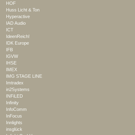
HOF
Huss Licht & Ton
Hyperactive
IAD Audio
ICT
IdeenReich!
IDK Europe
IFB
IGVW
IHSE
IMEX
IMG STAGE LINE
Imtradex
in2Systems
INFiLED
Infinity
InfoComm
InFocus
Innlights
insglück