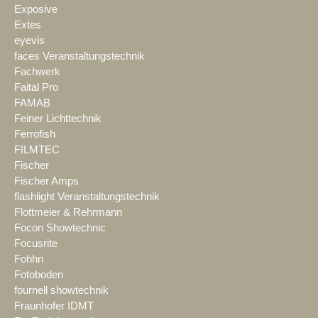
Exposive
Extes
eyevis
faces Veranstaltungstechnik
Fachwerk
Faital Pro
FAMAB
Feiner Lichttechnik
Ferrofish
FILMTEC
Fischer
Fischer Amps
flashlight Veranstaltungstechnik
Flottmeier & Rehrmann
Focon Showtechnic
Focusrite
Fohhn
Fotoboden
fournell showtechnik
Fraunhofer IDMT