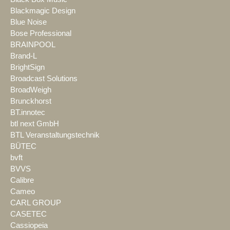
Blackmagic Design
Blue Noise
Bose Professional
BRAINPOOL
Brand-L
BrightSign
Broadcast Solutions
BroadWeigh
Brunckhorst
BT.innotec
btl next GmbH
BTL Veranstaltungstechnik
BÜTEC
bvft
BVVS
Calibre
Cameo
CARL GROUP
CASETEC
Cassiopeia