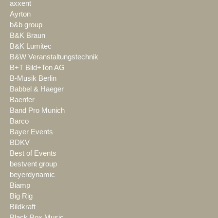
axxent
Ayrton
b&b group
B&K Braun
B&K Lumitec
B&W Veranstaltungstechnik
B+T Bild+Ton AG
B-Musik Berlin
Babbel & Haeger
Baenfer
Band Pro Munich
Barco
Bayer Events
BDKV
Best of Events
bestvent group
beyerdynamic
Biamp
Big Rig
Bildkraft
Black Box Music