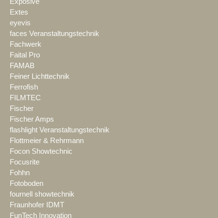
Exposive
Extes
eyevis
faces Veranstaltungstechnik
Fachwerk
Faital Pro
FAMAB
Feiner Lichttechnik
Ferrofish
FILMTEC
Fischer
Fischer Amps
flashlight Veranstaltungstechnik
Flottmeier & Rehrmann
Focon Showtechnic
Focusrite
Fohhn
Fotoboden
fournell showtechnik
Fraunhofer IDMT
FunTech Innovation