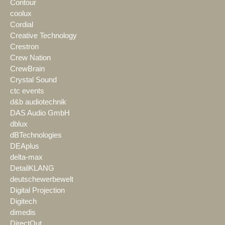
Contour
coolux
Cordial
Creative Technology
Crestron
Crew Nation
CrewBrain
Crystal Sound
ctc events
d&b audiotechnik
DAS Audio GmbH
dblux
dBTechnologies
DEAplus
delta-max
DetailKLANG
deutschewerbewelt
Digital Projection
Digitech
dimedis
DirectOut