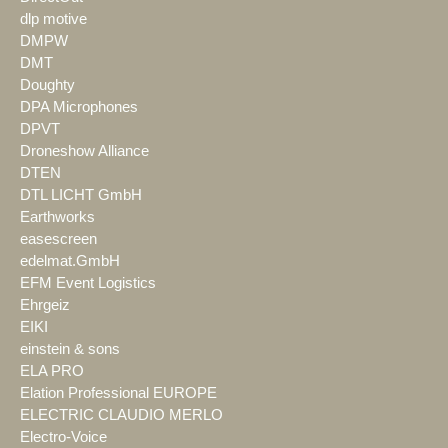
dlp motive
DMPW
DMT
Doughty
DPA Microphones
DPVT
Droneshow Alliance
DTEN
DTL LICHT GmbH
Earthworks
easescreen
edelmat.GmbH
EFM Event Logistics
Ehrgeiz
EIKI
einstein & sons
ELA PRO
Elation Professional EUROPE
ELECTRIC CLAUDIO MERLO
Electro-Voice