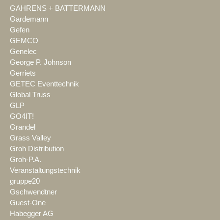
GAHRENS + BATTERMANN
Gardemann
Gefen
GEMCO
Genelec
George P. Johnson
Gerriets
GETEC Eventtechnik
Global Truss
GLP
GO4IT!
Grandel
Grass Valley
Groh Distribution
Groh-P.A.
Veranstaltungstechnik
gruppe20
Gschwendtner
Guest-One
Habegger AG