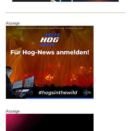
o
k
Anzeige
Anzeige