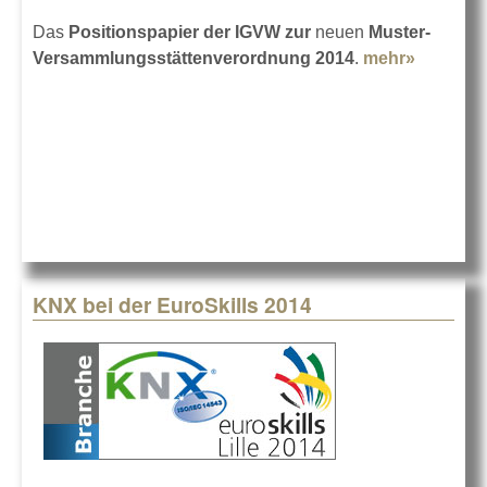
Das
Positionspapier der IGVW
zur
neuen
Muster-
Versammlungsstättenverordnung 2014
.
mehr»
about
IGVW zu
neuen
MVStätt
KNX bei der EuroSkills 2014