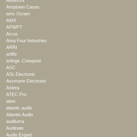
AMBION
Amptown Cases
ams Osram
AMX
APWPT
Arcus
Area Four Industries
ARRI
artlife
artlogic Crewpool
ASC
ASL Electronic
Assmann Electronic
Astera
ATEC Pro
ateis
atlantic audio
Atlantis Audio
audiluma
Audinate
Audio Export