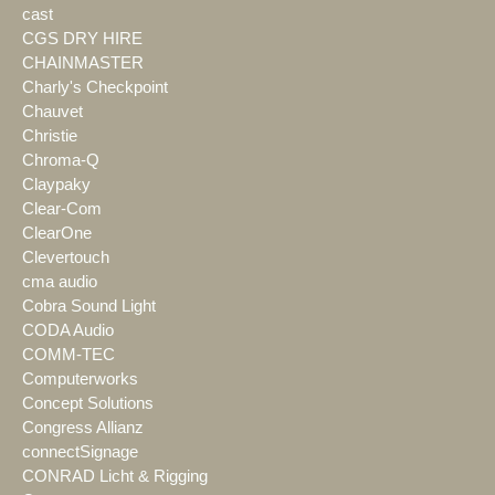
cast
CGS DRY HIRE
CHAINMASTER
Charly's Checkpoint
Chauvet
Christie
Chroma-Q
Claypaky
Clear-Com
ClearOne
Clevertouch
cma audio
Cobra Sound Light
CODA Audio
COMM-TEC
Computerworks
Concept Solutions
Congress Allianz
connectSignage
CONRAD Licht & Rigging