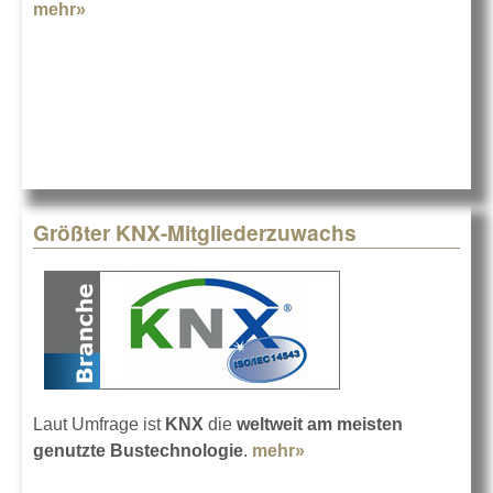
mehr»
about Bühnentechnische Tagung 2014
Größter KNX-Mitgliederzuwachs
Laut Umfrage ist
KNX
die
weltweit
am meisten
genutzte Bustechnologie
.
mehr»
about Größter KNX-
Mitgliederzuwachs