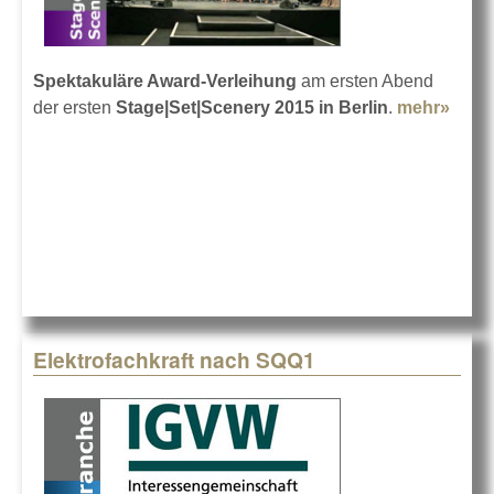
Spektakuläre Award-Verleihung
am ersten Abend
der ersten
Stage|Set|Scenery 2015 in Berlin
.
mehr»
abou
Awar
Sho
zum
Aufta
Elektrofachkraft nach SQQ1