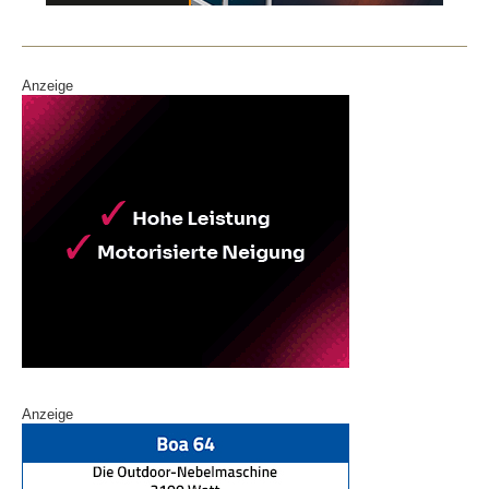
o
k
Anzeige
Anzeige