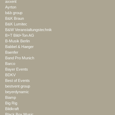
axxent
Ayrton
b&b group
B&K Braun
B&K Lumitec
B&W Veranstaltungstechnik
B+T Bild+Ton AG
B-Musik Berlin
Babbel & Haeger
Baenfer
Band Pro Munich
Barco
Bayer Events
BDKV
Best of Events
bestvent group
beyerdynamic
Biamp
Big Rig
Bildkraft
Black Box Music