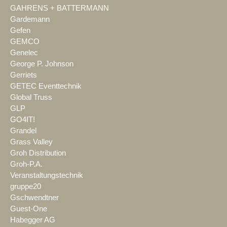
GAHRENS + BATTERMANN
Gardemann
Gefen
GEMCO
Genelec
George P. Johnson
Gerriets
GETEC Eventtechnik
Global Truss
GLP
GO4IT!
Grandel
Grass Valley
Groh Distribution
Groh-P.A.
Veranstaltungstechnik
gruppe20
Gschwendtner
Guest-One
Habegger AG