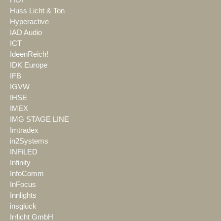
HOF
Huss Licht & Ton
Hyperactive
IAD Audio
ICT
IdeenReich!
IDK Europe
IFB
IGVW
IHSE
IMEX
IMG STAGE LINE
Imtradex
in2Systems
INFiLED
Infinity
InfoComm
InFocus
Innlights
insglück
Irrlicht GmbH