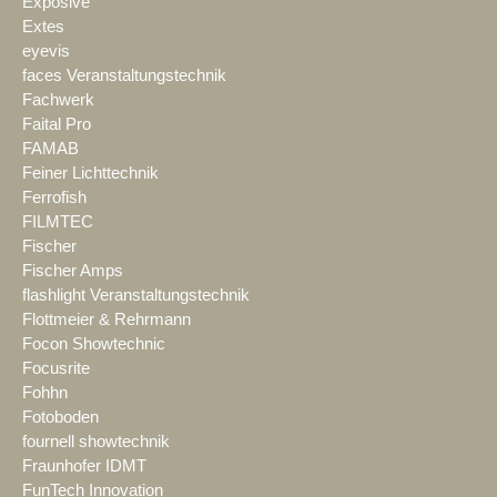
Exposive
Extes
eyevis
faces Veranstaltungstechnik
Fachwerk
Faital Pro
FAMAB
Feiner Lichttechnik
Ferrofish
FILMTEC
Fischer
Fischer Amps
flashlight Veranstaltungstechnik
Flottmeier & Rehrmann
Focon Showtechnic
Focusrite
Fohhn
Fotoboden
fournell showtechnik
Fraunhofer IDMT
FunTech Innovation