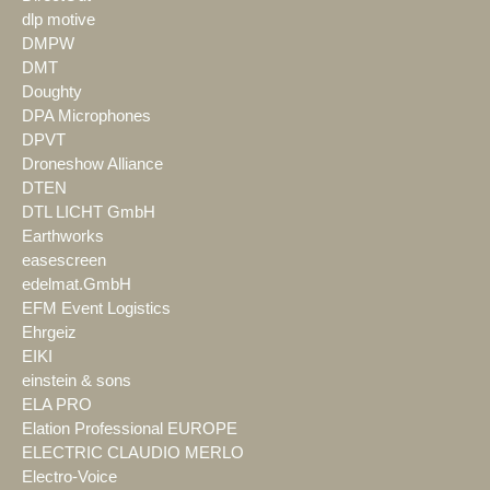
dlp motive
DMPW
DMT
Doughty
DPA Microphones
DPVT
Droneshow Alliance
DTEN
DTL LICHT GmbH
Earthworks
easescreen
edelmat.GmbH
EFM Event Logistics
Ehrgeiz
EIKI
einstein & sons
ELA PRO
Elation Professional EUROPE
ELECTRIC CLAUDIO MERLO
Electro-Voice