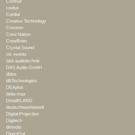
Contour
coolux
Cordial
Creative Technology
Crestron
Crew Nation
CrewBrain
Crystal Sound
ctc events
d&b audiotechnik
DAS Audio GmbH
dblux
dBTechnologies
DEAplus
delta-max
DetailKLANG
deutschewerbewelt
Digital Projection
Digitech
dimedis
DirectOut