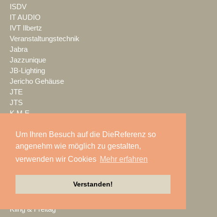
ISDV
IT AUDIO
IVT Ilbertz
Veranstaltungstechnik
Jabra
Jazzunique
JB-Lighting
Jericho Gehäuse
JTE
JTS
K.M.E.
K24 Technik & Vertrieb GmbH
Um Ihren Besuch auf die DieReferenz so
Kaiser Showtechnik
KAISERSCHOTE
angenehm wie möglich zu gestalten,
KALLE KRAUSE
verwenden wir Cookies
Mehr erfahren
Kern & Stelly
KFP
Verstanden!
KIEKER
Kindermann
Kling & Freitag