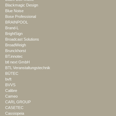
Blackmagic Design
Blue Noise
Bose Professional
BRAINPOOL
Brand-L
BrightSign
Broadcast Solutions
BroadWeigh
Brunckhorst
BT.innotec
btl next GmbH
BTL Veranstaltungstechnik
BÜTEC
bvft
BVVS
Calibre
Cameo
CARL GROUP
CASETEC
Cassiopeia