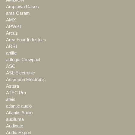
AMBION
Amptown Cases
ams Osram
AMX
APWPT
Arcus
Area Four Industries
ARRI
artlife
artlogic Crewpool
ASC
ASL Electronic
Assmann Electronic
Astera
ATEC Pro
ateis
atlantic audio
Atlantis Audio
audiluma
Audinate
Audio Export