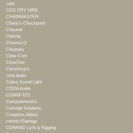
cast
CGS DRY HIRE
CHAINMASTER
Charly's Checkpoint
Chauvet
Christie
Chroma-Q
Claypaky
Clear-Com
ClearOne
Clevertouch
cma audio
Cobra Sound Light
CODA Audio
COMM-TEC
Computerworks
Concept Solutions
Congress Allianz
connectSignage
CONRAD Licht & Rigging