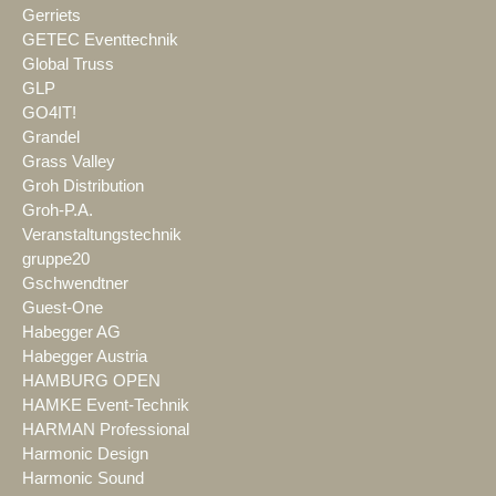
Gerriets
GETEC Eventtechnik
Global Truss
GLP
GO4IT!
Grandel
Grass Valley
Groh Distribution
Groh-P.A.
Veranstaltungstechnik
gruppe20
Gschwendtner
Guest-One
Habegger AG
Habegger Austria
HAMBURG OPEN
HAMKE Event-Technik
HARMAN Professional
Harmonic Design
Harmonic Sound