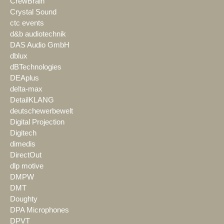
CrewBrain
Crystal Sound
ctc events
d&b audiotechnik
DAS Audio GmbH
dblux
dBTechnologies
DEAplus
delta-max
DetailKLANG
deutschewerbewelt
Digital Projection
Digitech
dimedis
DirectOut
dlp motive
DMPW
DMT
Doughty
DPA Microphones
DPVT