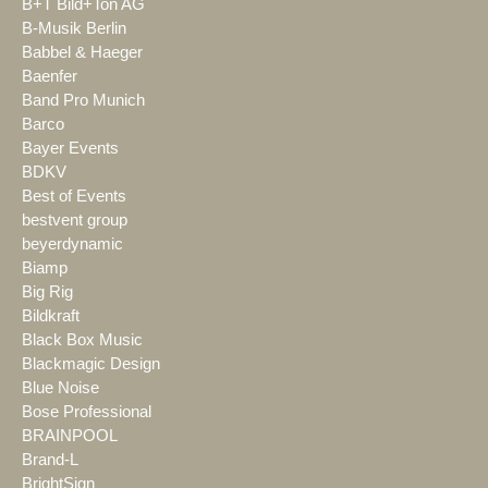
B+T Bild+Ton AG
B-Musik Berlin
Babbel & Haeger
Baenfer
Band Pro Munich
Barco
Bayer Events
BDKV
Best of Events
bestvent group
beyerdynamic
Biamp
Big Rig
Bildkraft
Black Box Music
Blackmagic Design
Blue Noise
Bose Professional
BRAINPOOL
Brand-L
BrightSign