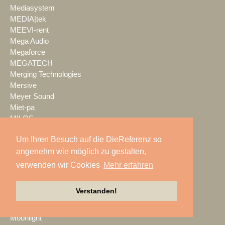
Mediasystem
MEDIA|tek
MEEVI-rent
Mega Audio
Megaforce
MEGATECH
Merging Technologies
Mersive
Meyer Sound
Miet-pa
MILOS
Ministry of Light
Um Ihren Besuch auf die DieReferenz so
MisterMaster
angenehm wie möglich zu gestalten,
Mitsubishi Electric
MKM Event Show Technik
verwenden wir Cookies
Mehr erfahren
MLS magic light+sound
MMC Studios
Verstanden!
Modulo Pi
MONACOR INTERNATIONAL
Moonlight