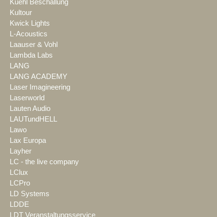
Kuehl Beschallung
Kultour
Kwick Lights
L-Acoustics
Laauser & Vohl
Lambda Labs
LANG
LANG ACADEMY
Laser Imagineering
Laserworld
Lauten Audio
LAUTundHELL
Lawo
Lax Europa
Layher
LC - the live company
LClux
LCPro
LD Systems
LDDE
LDT Veranstaltungsservice