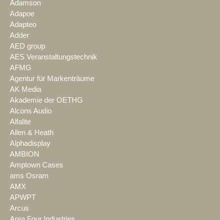
Adamson
Adapoe
Adapteo
Adder
AED group
AES Veranstaltungstechnik
AFMG
Agentur für Markenträume
AK Media
Akademie der OETHG
Alcons Audio
Alfalite
Allen & Heath
Alphadisplay
AMBION
Amptown Cases
ams Osram
AMX
APWPT
Arcus
Area Four Industries