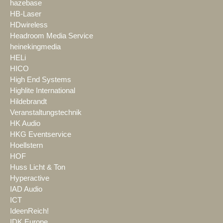
hazebase
HB-Laser
HDwireless
Headroom Media Service
heinekingmedia
HELi
HICO
High End Systems
Highlite International
Hildebrandt
Veranstaltungstechnik
HK Audio
HKG Eventservice
Hoellstern
HOF
Huss Licht & Ton
Hyperactive
IAD Audio
ICT
IdeenReich!
IDK Europe