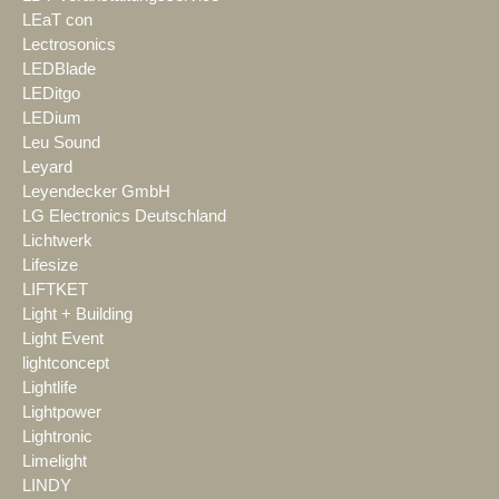
LEaT con
Lectrosonics
LEDBlade
LEDitgo
LEDium
Leu Sound
Leyard
Leyendecker GmbH
LG Electronics Deutschland
Lichtwerk
Lifesize
LIFTKET
Light + Building
Light Event
lightconcept
Lightlife
Lightpower
Lightronic
Limelight
LINDY