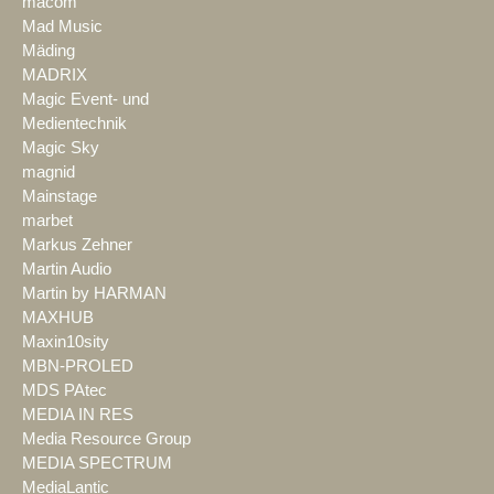
macom
Mad Music
Mäding
MADRIX
Magic Event- und
Medientechnik
Magic Sky
magnid
Mainstage
marbet
Markus Zehner
Martin Audio
Martin by HARMAN
MAXHUB
Maxin10sity
MBN-PROLED
MDS PAtec
MEDIA IN RES
Media Resource Group
MEDIA SPECTRUM
MediaLantic