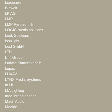
Litepanels
livewelt
LK AG
LMP
LMP Pyrotechnik
LOGIC media solutions
Look Solutions
loop light
loud GmbH
LTH
LTT Group
Ludwig Kameraverleih
Lupax
LUXAV
LYNX Media Systems
m.i.b
MA Lighting
mac. brand spaces
Mach Audio
Mackie