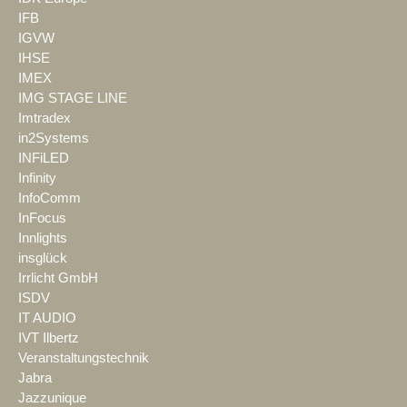
IFB
IGVW
IHSE
IMEX
IMG STAGE LINE
Imtradex
in2Systems
INFiLED
Infinity
InfoComm
InFocus
Innlights
insglück
Irrlicht GmbH
ISDV
IT AUDIO
IVT Ilbertz
Veranstaltungstechnik
Jabra
Jazzunique