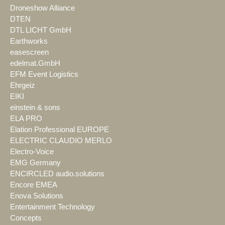
Droneshow Alliance
DTEN
DTL LICHT GmbH
Earthworks
easescreen
edelmat.GmbH
EFM Event Logistics
Ehrgeiz
EIKI
einstein & sons
ELA PRO
Elation Professional EUROPE
ELECTRIC CLAUDIO MERLO
Electro-Voice
EMG Germany
ENCIRCLED audio.solutions
Encore EMEA
Enova Solutions
Entertainment Technology
Concepts