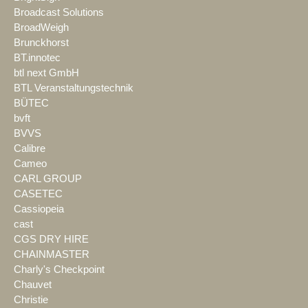
Broadcast Solutions
BroadWeigh
Brunckhorst
BT.innotec
btl next GmbH
BTL Veranstaltungstechnik
BÜTEC
bvft
BVVS
Calibre
Cameo
CARL GROUP
CASETEC
Cassiopeia
cast
CGS DRY HIRE
CHAINMASTER
Charly's Checkpoint
Chauvet
Christie