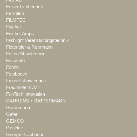
FAMAB
Feiner Lichttechnik
Ferrofish
FILMTEC
Fischer
Fischer Amps
flashlight Veranstaltungstechnik
Flottmeier & Rehrmann
Focon Showtechnic
Focusrite
Fohhn
Fotoboden
fournell showtechnik
Fraunhofer IDMT
FunTech Innovation
GAHRENS + BATTERMANN
Gardemann
Gefen
GEMCO
Genelec
George P. Johnson