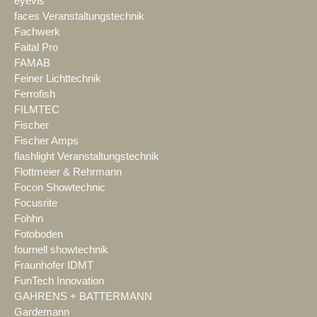
eyevis
faces Veranstaltungstechnik
Fachwerk
Faital Pro
FAMAB
Feiner Lichttechnik
Ferrofish
FILMTEC
Fischer
Fischer Amps
flashlight Veranstaltungstechnik
Flottmeier & Rehrmann
Focon Showtechnic
Focusrite
Fohhn
Fotoboden
fournell showtechnik
Fraunhofer IDMT
FunTech Innovation
GAHRENS + BATTERMANN
Gardemann