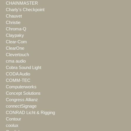
CHAINMASTER
Charly's Checkpoint
Chauvet
Christie
Chroma-Q
Claypaky
Clear-Com
ClearOne
Clevertouch
cma audio
Cobra Sound Light
CODA Audio
COMM-TEC
Computerworks
Concept Solutions
Congress Allianz
connectSignage
CONRAD Licht & Rigging
Contour
coolux