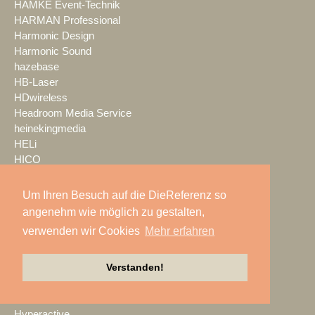
HAMKE Event-Technik
HARMAN Professional
Harmonic Design
Harmonic Sound
hazebase
HB-Laser
HDwireless
Headroom Media Service
heinekingmedia
HELi
HICO
High End Systems
Highlite International
Um Ihren Besuch auf die DieReferenz so
Hildebrandt
angenehm wie möglich zu gestalten,
Veranstaltungstechnik
verwenden wir Cookies
Mehr erfahren
HK Audio
HKG Eventservice
Verstanden!
Hoellstern
HOF
Huss Licht & Ton
Hyperactive