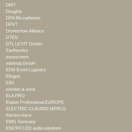
DMT
Doughty
DPA Microphones
DPVT
Droneshow Alliance
DTEN
DTL LICHT GmbH
Earthworks
easescreen
edelmat.GmbH
EFM Event Logistics
Ehrgeiz
EIKI
einstein & sons
ELA PRO
Elation Professional EUROPE
ELECTRIC CLAUDIO MERLO
Electro-Voice
EMG Germany
ENCIRCLED audio.solutions