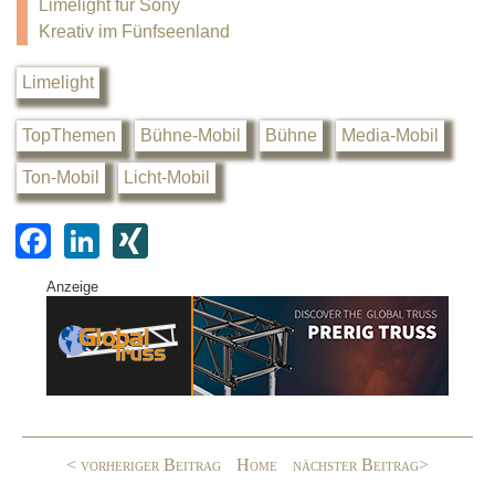
Limelight für Sony
Kreativ im Fünfseenland
Limelight
TopThemen
Bühne-Mobil
Bühne
Media-Mobil
Ton-Mobil
Licht-Mobil
F
Li
XI
a
n
N
Anzeige
c
k
G
e
e
b
dI
o
n
o
< vorheriger Beitrag
Home
nächster Beitrag>
k