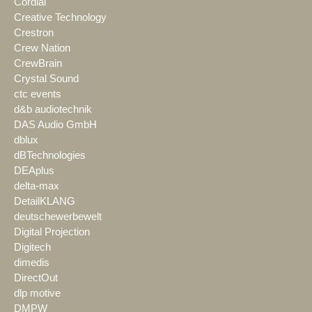
Cordial
Creative Technology
Crestron
Crew Nation
CrewBrain
Crystal Sound
ctc events
d&b audiotechnik
DAS Audio GmbH
dblux
dBTechnologies
DEAplus
delta-max
DetailKLANG
deutschewerbewelt
Digital Projection
Digitech
dimedis
DirectOut
dlp motive
DMPW