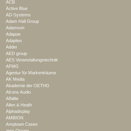
ACB
Active Blue
AD-Systems
Adam Hall Group
Adamson
Adapoe
Adapteo
Adder
AED group
AES Veranstaltungstechnik
AFMG
Agentur für Markenträume
AK Media
Akademie der OETHG
Alcons Audio
Alfalite
Allen & Heath
Alphadisplay
AMBION
Amptown Cases
ams Osram