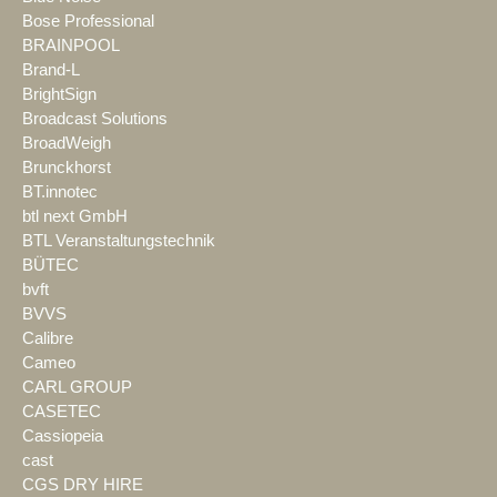
Bose Professional
BRAINPOOL
Brand-L
BrightSign
Broadcast Solutions
BroadWeigh
Brunckhorst
BT.innotec
btl next GmbH
BTL Veranstaltungstechnik
BÜTEC
bvft
BVVS
Calibre
Cameo
CARL GROUP
CASETEC
Cassiopeia
cast
CGS DRY HIRE