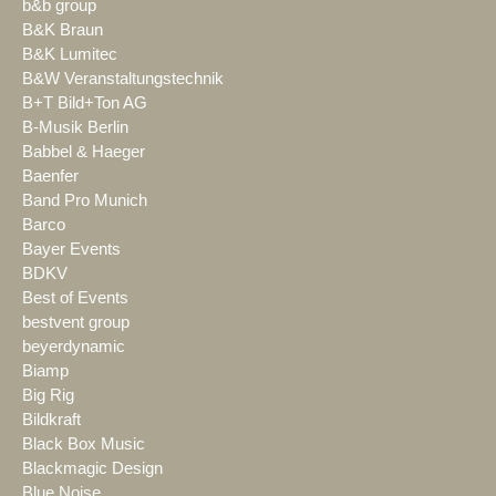
b&b group
B&K Braun
B&K Lumitec
B&W Veranstaltungstechnik
B+T Bild+Ton AG
B-Musik Berlin
Babbel & Haeger
Baenfer
Band Pro Munich
Barco
Bayer Events
BDKV
Best of Events
bestvent group
beyerdynamic
Biamp
Big Rig
Bildkraft
Black Box Music
Blackmagic Design
Blue Noise